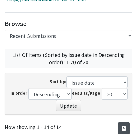
Access Statistics
Library Network
Browse
List Of Items (Sorted by Issue date in Descending
order): 1-20 of 20
Sort by:
In order:
Results/Page:
Update
Recent Submissions
Now showing
1 - 14 of 14