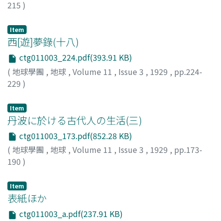
215
)
原口, 九萬
;
Haraguschi, K.
Item
西[遊]夢錄(十八)
ctg011003_224.pdf(393.91 KB)
(
地球學團
,
地球
,
Volume 11
,
Issue 3
,
1929
,
pp.224-
229
)
瀧川, 規一
;
Takigawa, K.
Item
丹波に於ける古代人の生活(三)
ctg011003_173.pdf(852.28 KB)
(
地球學團
,
地球
,
Volume 11
,
Issue 3
,
1929
,
pp.173-
190
)
[藤]田, 元春
;
Fujita, M.
Item
表紙ほか
ctg011003_a.pdf(237.91 KB)