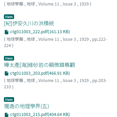
(
地球學團
,
地球
,
Volume 11
,
Issue 3
,
1929
)
Item
[紀]伊安久川の洪積統
ctg011003_222.pdf(161.13 KB)
(
地球學團
,
地球
,
Volume 11
,
Issue 3
,
1929
,
pp.222-
224
)
竹山, 俊雄
;
Takeyama, T.
Item
樺太產[海]綠砂岩の顯微鏡槪觀
ctg011003_203.pdf(466.91 KB)
(
地球學團
,
地球
,
Volume 11
,
Issue 3
,
1929
,
pp.203-
210
)
上治, 寅次郞
;
Ueji, T.
Item
獨逸の地理學界(五)
ctg011003_215.pdf(404.64 KB)