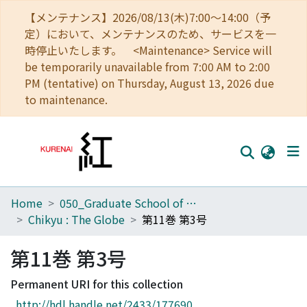
【メンテナンス】2026/08/13(木)7:00～14:00（予
定）において、メンテナンスのため、サービスを一
時停止いたします。 <Maintenance> Service will
be temporarily unavailable from 7:00 AM to 2:00
PM (tentative) on Thursday, August 13, 2026 due
to maintenance.
Home
050_Graduate School of Science
Home
Chikyu : The Globe
第11巻 第3号
Communities
第11巻 第3号
Browse
Permanent URI for this collection
Download Ranking
http://hdl.handle.net/2433/177690