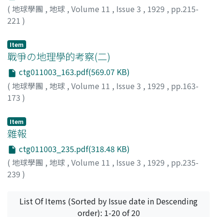
(
地球學團
,
地球
,
Volume 11
,
Issue 3
,
1929
,
pp.215-
221
)
寺田, 貞次
;
Terada, T.
Item
戰爭の地理學的考察(二)
ctg011003_163.pdf(569.07 KB)
(
地球學團
,
地球
,
Volume 11
,
Issue 3
,
1929
,
pp.163-
173
)
小川, [琢]治
;
Ogawa, T.
Item
雜報
ctg011003_235.pdf(318.48 KB)
(
地球學團
,
地球
,
Volume 11
,
Issue 3
,
1929
,
pp.235-
239
)
List Of Items (Sorted by Issue date in Descending
order): 1-20 of 20