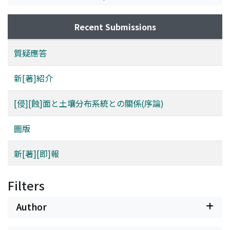
Recent Submissions
質疑應答
新[著]紹介
[侵][蝕]面と土壤分布系統との關係(序論)
圖版
新[著][即]報
Filters
Author