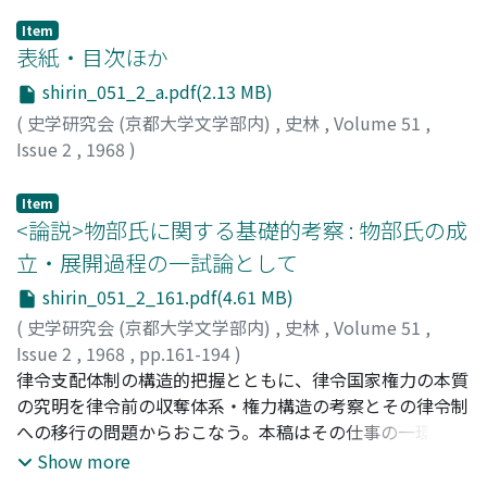
Item
表紙・目次ほか
shirin_051_2_a.pdf(2.13 MB)
(
史学研究会 (京都大学文学部内)
,
史林
,
Volume 51
,
Issue 2
,
1968
)
Item
<論説>物部氏に関する基礎的考察 : 物部氏の成
立・展開過程の一試論として
shirin_051_2_161.pdf(4.61 MB)
(
史学研究会 (京都大学文学部内)
,
史林
,
Volume 51
,
Issue 2
,
1968
,
pp.161-194
)
野田, 嶺志
律令支配体制の構造的把握とともに、律令国家権力の本質
;
Noda, Reishi
;
ノダ, レイシ
の究明を律令前の収奪体系・権力構造の考察とその律令制
への移行の問題からおこなう。本稿はその仕事の一環とし
て伴造系氏族の問題をとりあげ、大連物部氏に関する基礎
Show more
的考察を試みるものである。六世紀後半没落した物部氏が