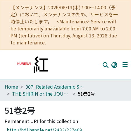
【メンテナンス】2026/08/13(木)7:00～14:00（予
定）において、メンテナンスのため、サービスを一
時停止いたします。 <Maintenance> Service will
be temporarily unavailable from 7:00 AM to 2:00
PM (tentative) on Thursday, August 13, 2026 due
to maintenance.
Home
007_Related Academic Societies
Home
THE SHIRIN or the JOURNAL OF HISTORY
51巻2号
Communities
51巻2号
Browse
Permanent URI for this collection
Download Ranking
http://hdl.handle.net/2433/237409