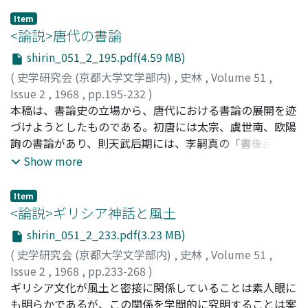
再たび律令支配層の中軸になる事情を、律令制成立史上画
Item
期的な対氏族政策である天武「八姓」賜姓問題の検討をふ
<論説>唐代の書論
まえて、壬申の乱後天皇ディスポティズム確立を意図して
shirin_051_2_195.pdf(4.59 MB)
つくられた律令制的祭祀形態成立との関係で考察する。ま
(
史学研究会 (京都大学文学部内)
,
史林
,
Volume 51
,
た没落後の物部氏が警察的実務を担う下級氏族であった点
Issue 2
,
1968
,
pp.195-232
)
に注目し物部氏復活の要因たる物部氏と石上神宮との独占
杉村, 邦彦
本稿は、書論史の立場から、唐代における書論の展開を迹
;
Sugimura, Kunihiko
;
スギムラ, クニヒコ
的関係が壬申の乱後に成立したと述べる。以上の点を前提
づけようとしたものである。初唐には太宗、虞世南、欧陽
として物部氏に関する記紀伝承系譜分布等の史料を検討し
詢の書論があり、則天武后期には、李嗣真の「書後品」
既往の学説の承認しがたいことを指摘し、物部氏の成立展
と、孫過庭の「書譜」が書かれ、さらに遅れて張懐瓘の書
Show more
開過程に関する試論をこころみるものである。
論が現われた。いずれも六朝期の書論をうけ継ぎながら、
書の本質論、表現論、品評論において、より深い省察が加
Item
えられているが、今これを全体として眺めると、典型、調
<論説>ギリシア神話と風土
和、中庸を尊ぶという方向において、ほぼ軌を一にしてお
shirin_051_2_233.pdf(3.23 MB)
り、それは実作の上で、王羲之の尊重、楷書の完成という
(
史学研究会 (京都大学文学部内)
,
史林
,
Volume 51
,
現象と緊密に対応している。しかし、このような伝統派の
Issue 2
,
1968
,
pp.233-268
)
書論は、唐の後半期に入ると、専ら繁瑣な技法を説く伝授
藤繩, 謙三
ギリシア文化が風土と密接に関係していることは素人眼に
;
Fujinawa, Kenzo
;
フジナワ, ケンゾウ
口訣の類に陥ってしまった。これに対して、開元・天宝期
も明らかであるが、この関係を学問的に究明することは案
には、もっと自由奔放な情懐を草書に托して表現しようと