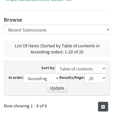
Access Statistics
Library Network
Browse
List Of Items (Sorted by Table of contents in
Ascending order): 1-20 of 20
Sort by:
In order:
Results/Page:
Update
Recent Submissions
Now showing
1 - 8 of 8