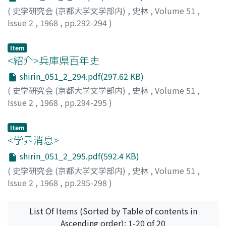
に帰し、それら相互間の換算も容易な状態にあり、重量制
(
史学研究会 (京都大学文学部内)
,
史林
,
Volume 51
,
の全国的統一の趨勢は最終段階に進んでゐたことを明かに
Issue 2
,
1968
,
pp.292-294
)
した。
村田, 修三
Item
<紹介>兵庫県百年史
shirin_051_2_294.pdf(297.62 KB)
(
史学研究会 (京都大学文学部内)
,
史林
,
Volume 51
,
Issue 2
,
1968
,
pp.294-295
)
熱田, 公
Item
<学界消息>
shirin_051_2_295.pdf(592.4 KB)
(
史学研究会 (京都大学文学部内)
,
史林
,
Volume 51
,
Issue 2
,
1968
,
pp.295-298
)
List Of Items (Sorted by Table of contents in
Ascending order): 1-20 of 20