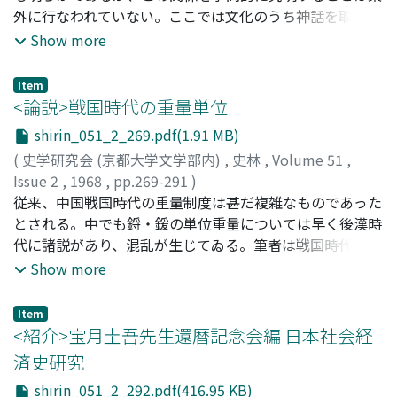
外に行なわれていない。ここでは文化のうち神話を取上
する狂草が起ってくる。伝統の束縛に抗しながら、酒興に
げ、それと風土との関係を検討する。ギリシアの神々のう
Show more
乗じて狂逸な芸術境をきり開いていった狂草家には、変革
ち主要なものは大地の子孫であり、その点からも神々自体
期を生きた人間の境涯が露呈されている。
が風土の産物である。それゆえ神話形成における風土の役
Item
割は絶大であるが、同時にギリジア人自身の神話形成の能
<論説>戦国時代の重量単位
力をも問題にする必要がある。その能力はギリシア語の形
shirin_051_2_269.pdf(1.91 MB)
態論上の特徴にも現れている。神話と風土との具体的な関
(
史学研究会 (京都大学文学部内)
,
史林
,
Volume 51
,
係は、生業を介して成立しているが、漁業や海に関する神
Issue 2
,
1968
,
pp.269-291
)
話が乏しいことが注目される。その反面では、牧畜生活と
林, 巳奈夫
従来、中国戦国時代の重量制度は甚だ複雑なものであった
;
Hayashi, Minao
;
ハヤシ, ミナオ
関係したものが豊富であり、さらには大地の女神が重要な
とされる。中でも鋝・鍰の単位重量については早く後漢時
地位を占めている。ギリシア人にとって、天や太陽などよ
代に諸説があり、混乱が生じてゐる。筆者は戦国時代の遺
りも、大地という最も身近なものこそが重要な神格であ
物、銘文の資料を利用して鋝と鍰に関する古今の諸説を整
Show more
り、従って風土的条件そのものが神話に表現されることに
理して誤りを正し、同様遺物の証拠によつて鎰・釿の単位
なったのである。
を確かめ、また漢代に鋝・鍰と混同されて説かれてゐる
Item
環・鈞の単位の存在を明かにした。更に湖南省長沙出土の
<紹介>宝月圭吾先生還暦記念会編 日本社会経
戦国時代分銅にならつて各重量制度に使はれた分銅を復原
済史研究
して附表の形にまとめ、戦国時代の重量・分銅制度は前記
shirin_051_2_292.pdf(416.95 KB)
のもの、それ以外のものも大部分両銖制・鋝鍰制・環鈞制