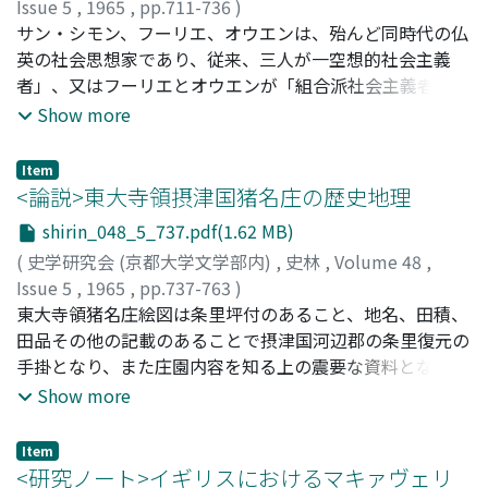
Issue 5
,
1965
,
pp.711-736
)
堀井, 敏夫
サン・シモン、フーリエ、オウエンは、殆んど同時代の仏
;
Horii, Toshio
;
ホリイ, トシオ
英の社会思想家であり、従来、三人が一空想的社会主義
者」、又はフーリエとオウエンが「組合派社会主義者」と
同じように目されてきた。このような見方は、三人又は二
Show more
人の間の確かな共通点に支えられているから、勿論正しい
面を持っている。しかし、比較の指標を現実問題に置いて
Item
思想の差異点を探って見るならば、別の見方が可能であ
<論説>東大寺領摂津国猪名庄の歴史地理
る。同じく労働者保護を指向しながらも、サン・シモンと
shirin_048_5_737.pdf(1.62 MB)
オウエンとの差異は大きい。ユートピアの構図が瓜二つで
(
史学研究会 (京都大学文学部内)
,
史林
,
Volume 48
,
あるにも拘らずフーリエとオウエンとは違う。他方、同国
Issue 5
,
1965
,
pp.737-763
)
人のサン・ジモンとフーリエとは、現実認識と処方箋の類
渡辺, 久雄
東大寺領猪名庄絵図は条里坪付のあること、地名、田積、
;
Watanabe, Hisao
;
ワタナベ, ヒサオ
似点を持っている。サン・シモン、フーリエとオウエンと
田品その他の記載のあることで摂津国河辺郡の条里復元の
の思想が、それぞれ英仏悔峡をはさんだ別の国の運命を背
手掛となり、また庄園内容を知る上の震要な資料となるべ
負っている事、加えて三人の思想が、それぞれ元買族 (サ
きものであるにもかかわらず従来必ずしもじゅう分な利用
Show more
ン・シモン)、商店員 (フーリエ) と工場経営者 (オウエン)
ができなかった。その第一の原因は絵図が写本であり、誤
という別の境涯をも映じている事を本稿に示したい。以て
りの多いこと、従って僑用度に問題があったことにある
各国比較の上に立つフランス社会主義研究に資する所があ
Item
が、河辺郡 (主として尼崎市域) 自体についての研究不足
<研究ノート>イギリスにおけるマキァヴェリ
れば幸いである。