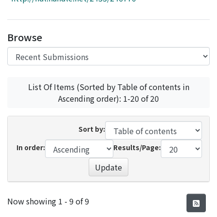
Access Statistics
Library Network
Browse
List Of Items (Sorted by Table of contents in
Ascending order): 1-20 of 20
Sort by:
In order:
Results/Page:
Update
Recent Submissions
Now showing
1 - 9 of 9