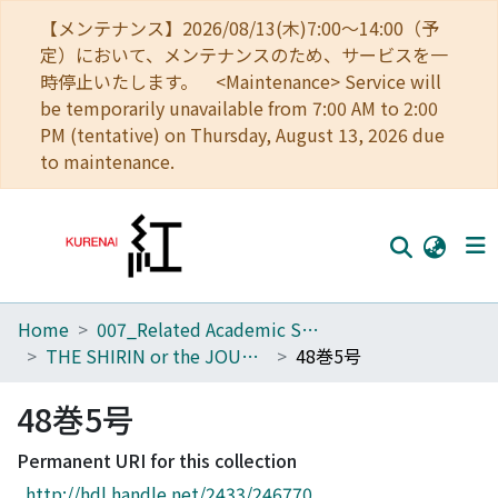
【メンテナンス】2026/08/13(木)7:00～14:00（予
定）において、メンテナンスのため、サービスを一
時停止いたします。 <Maintenance> Service will
be temporarily unavailable from 7:00 AM to 2:00
PM (tentative) on Thursday, August 13, 2026 due
to maintenance.
Home
007_Related Academic Societies
Home
THE SHIRIN or the JOURNAL OF HISTORY
48巻5号
Communities
48巻5号
Browse
Permanent URI for this collection
Download Ranking
http://hdl.handle.net/2433/246770