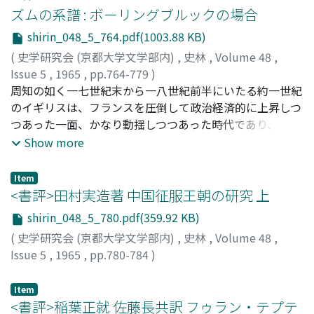
もなかったとはいえない。小論は、こうした問題点をいく
ズムの系譜 : ボーリングブルックの場合
らかでも解決する目的から (一) 摂津国河辺郡の自然環境
shirin_048_5_764.pdf(1003.88 KB)
を堀りさげて追求し、 (二) 猪名庄の立地点を歴史地理学
の立場で検討し、また (三)猪名庄絵図については記載内容
(
史学研究会 (京都大学文学部内)
,
史林
,
Volume 48
,
を逐一検討を加えて信用できる程度のものに復元した上
Issue 5
,
1965
,
pp.764-779
)
で、 (四)ミヤケより庄園への発展過程を解釈した。 その
柴山, 英一
周知の如く一七世紀末から一八世紀前半にいたる約一世紀
;
Shibayama, Eiichi
;
シバヤマ, エイイチ
結果、班田地の外側の海岸低湿地に、輸中型の開発を進め
のイギリスは、フランスを圧倒して政治経済的に上昇しつ
てきたミヤケの施入を受けた東大寺は、更にその方法を進
つあった一面、かなり動揺しつつあった時代であり、緊張
展させるとともに提防の囲い込みによって砂州と江への進
した点で恰もメデイチ家のロレンツオ時代を連想させる観
Show more
出を試みて、ついに後年の鴨社との紛争の契機を生み出す
があったが、この間におけるイギリスの政治家ボーリング
ことが明らかとなった。もちろん当該絵図は中世の作であ
ブルックの政治論なり政治的行動は節操あるが如く無きが
Item
り、寺側に有利に描かれている。
如くで、そのレアリズムに徹した点は正にマキァヴェリと
<書評>田村実造著 中国征服王朝の研究 上
軌を一にする趣きがあるやに思われる。本稿においては彼
shirin_048_5_780.pdf(359.92 KB)
が単にマキァヴェリの弟子たる立場のみでなく時として必
(
史学研究会 (京都大学文学部内)
,
史林
,
Volume 48
,
ずしもマキァヴェリに追随せず、認識と実践に立脚して一
Issue 5
,
1965
,
pp.780-784
)
種哲学考的風格を持し、むしろ独自の立場をとった便宜的
島田, 正郎
マキァヴェリストであったか否か・両春の類似性と相違点
Item
や、一種ユートピアン的傾向さえ見られるマキァヴェリと
<書評>稲葉正就 佐藤長共訳 フゥラン・テプテ
彼との似て非なる局面をも併せて比較検討してみたい。