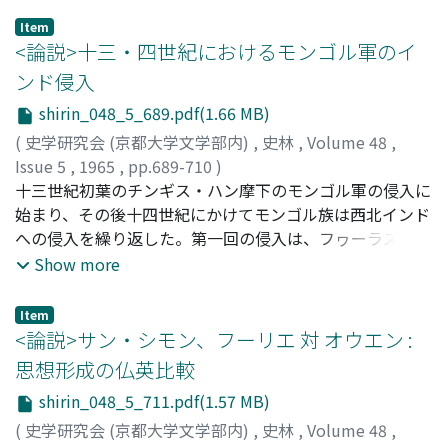
(三〇－四〇代) に、論語古義『初本』の著作を契機とし
Item
て、主体と客体の対立、実践における統一を特色とする独
<論説>十三・四世紀におけるモンゴル軍のイ
自の思惟様式を形成する。しかし、対立は所与の絶対化に
ンド侵入
よって捨象され、主体定立・実践の優位も、けっきょく外
shirin_048_5_689.pdf(1.66 MB)
在規範の受容に帰結して、現実秩序肯定の論理として機能
するのである。このような論理構造は、「同一の原理」か
(
史学研究会 (京都大学文学部内)
,
史林
,
Volume 48
,
ら「弁証法的思惟」との行程に位置する絶対主義時代の論
Issue 5
,
1965
,
pp.689-710
)
理－「同一の原理の拡張」として規定できるが、ヨーロッ
恵谷, 俊之
十三世紀初葉のチンギス・ハン摩下のモンゴル軍の侵入に
;
Etani, Toshiyuki
;
エタニ, トシユキ
パのそれが意志の自律統制を基調とするのに対して、仁斎
始まり、その後十四世紀にかけてモンゴル族は西北インド
学においては逆にその排除を志向する。これは、絶対主義
への侵入を繰り返した。第一回の侵入は、フヮーラズム朝
的傾向を強めながらも、封建領主によって権力構造が独占
の打倒と東西交通路幹線の占有権の確保を主目的とし、た
Show more
され、商業賓本家の上昇が拒絶された幕藩確立期の特質を
またまフヮーラズム王が南走したのを追撃してインダス河
反映し、同時に、仁斎の社会的対決の姿勢を明示してい
畔に逹したのにすぎなかったが、やがてチャガタイ汗国の
Item
る。寛文期は、京都商業資本家の挫折が確定的となった時
成立とともにインドに対して本格的な征服戦を展開し、デ
<論説>サン・シモン、フーリエ 対 オウエン :
代であった。
リーのスルターン政権 (Delhi Sultanat) の背後を脅した。
思想形成の仏英比較
本稿はその経過を跡づけ、あわせてその史的意義を検討し
shirin_048_5_711.pdf(1.57 MB)
ようと試みたものである。
(
史学研究会 (京都大学文学部内)
,
史林
,
Volume 48
,