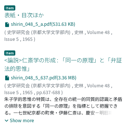
Item
表紙・目次ほか
shirin_048_5_a.pdf(531.63 KB)
(
史学研究会 (京都大学文学部内)
,
史林
,
Volume 48
,
Issue 5
,
1965
)
Item
<論説>仁斎学の形成 : 「同一の原理」と「弁証
法的思惟」
shirin_048_5_637.pdf(3.36 MB)
(
史学研究会 (京都大学文学部内)
,
史林
,
Volume 48
,
Issue 5
,
1965
,
pp.637-688
)
三宅, 正彦
朱子学的思惟の特質は、全存在の統一的同質的認識と矛盾
;
Miyake, Masahiko
;
ミヤケ, マサヒコ
の排除を意図する「同一の原理」を指標として把握でき
る。一七世紀京都の町衆・伊藤仁斎は、慶安－明暦期 (二
〇代) の朱子学祖述のうちに、すでに「同一の原理」に背
Show more
反する強烈な主観性・実践性を表現していたが、寛文期