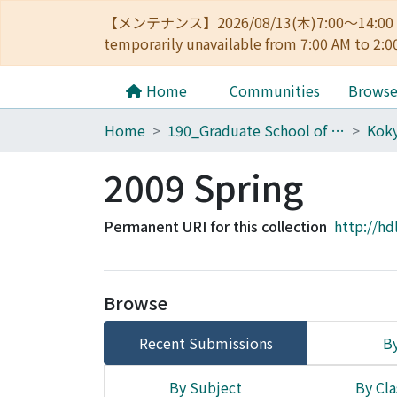
【メンテナンス】2026/08/13(木)7:00～14
temporarily unavailable from 7:00 AM to 2:0
Home
Communities
Brows
Home
190_Graduate School of Government
Kok
2009 Spring
Permanent URI for this collection
http://hd
Browse
Recent Submissions
By
By Subject
By Cla