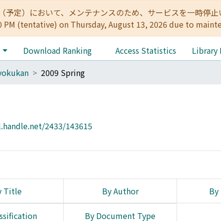
:00（予定）において、メンテナンスのため、サービスを一時停止いたします。 
0 PM (tentative) on Thursday, August 13, 2026 due to maint
e
Download Ranking
Access Statistics
Library
yokukan
2009 Spring
l.handle.net/2433/143615
 Title
By Author
By 
ssification
By Document Type