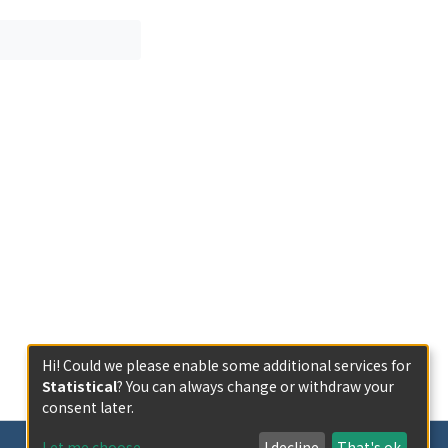
Hi! Could we please enable some additional services for
Statistical
? You can always change or withdraw your
consent later.
Let me choose
I decline
That's ok