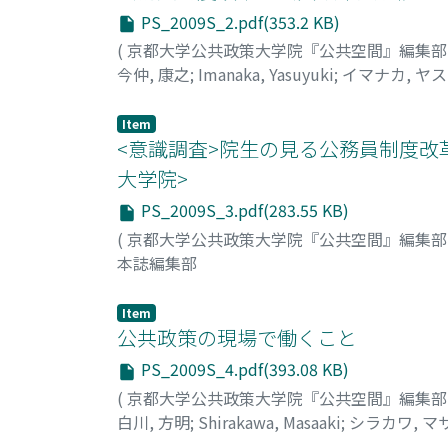
PS_2009S_2.pdf(353.2 KB)
(
京都大学公共政策大学院『公共空間』編集
今仲, 康之
;
Imanaka, Yasuyuki
;
イマナカ, ヤ
Item
<意識調査>院生の見る公務員制度改
大学院>
PS_2009S_3.pdf(283.55 KB)
(
京都大学公共政策大学院『公共空間』編集
本誌編集部
Item
公共政策の現場で働くこと
PS_2009S_4.pdf(393.08 KB)
(
京都大学公共政策大学院『公共空間』編集
白川, 方明
;
Shirakawa, Masaaki
;
シラカワ, マ