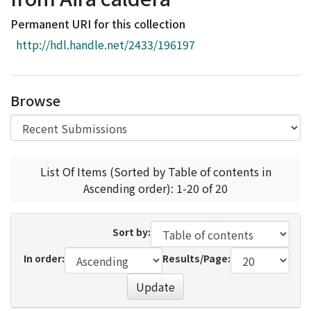
Access Statistics
Permanent URI for this collection
Library Network
http://hdl.handle.net/2433/196197
Browse
List Of Items (Sorted by Table of contents in
Ascending order): 1-20 of 20
Sort by:
In order:
Results/Page:
Update