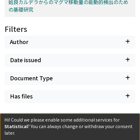
佐藤, 礼
;
宮町, 凜太郎
;
佐藤, 泉
;
蘭, 幸太郎
;
水野, 尚人
;
小
姶良カルデラからのマグマ移動量の能動的検出のため
林, 雅実
;
神薗, めぐみ
;
TSUTSUI, Tomoki
;
IGUCHI,
の基礎研究
Masato
;
NAKAMICHI, Harushisa
;
TAMEGURI, Takeshi
;
YAKIWARA, Hiroshi
;
OHMINATO, Takao
;
SUGAI, Akira
;
Filters
OSHIMA, Hiromitsu
;
MIURA, Satoshi
;
YAMAMOTO, Mare
;
ICHIKI, Masahiro
;
NOGAMI, Kenji
;
TAKEO, Minoru
;
Author
ICHIHARA, Mie
;
OIKAWA, Jun
;
YAMANAKA, Yoshiko
;
OHKURA, Takahiro
;
ABE, Yuki
;
SHIMIZU, Hiroshi
;
Date issued
YAMASHITA, Yusuke
;
MIYAMACHI, Hiroki
;
KOBAYASHI,
Reiji
;
MIKI, Daisuke
;
YAMAMOTO, Keigo
;
MAEKAWA,
Tokumitsu
;
HIRAHARA, Satoshi
;
WATANABE, Atsushi
;
Document Type
OKUDA, Takashi
;
HORIKAWA, Shinichiro
;
MATSUHIRO,
Kenjiro
;
SONODA, Tadaomi
;
SEKI, Kenjiro
;
YOSHIKAWA,
Has files
Shin
;
HIRANO, Shuichiro
;
WATANABE, Yukihiro
;
USUI,
Yuji
;
KOBAYASHI, Tsukasa
;
IKEDA, Keiji
;
NAGATO,
Shinya
;
KOEDA, Tomoyuki
;
WADA, Sayaka
;
FUKUHARA,
Hi! Could we please enable some additional services for
Genta
;
SATO, Rei
;
MIYAMACHI, Rintaro
;
SATO, Izumi
;
Statistical
? You can always change or withdraw your consent
ARARAGI, Kohtaro
;
MIZUNO, Naoto
;
KOBAYASHI,
later.
Powered by DSpace and JAIRO Crawler-List
Masami
;
KAMIZONO, Megumi
;
70240819
;
60144391
;