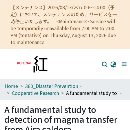
【メンテナンス】2026/08/13(木)7:00～14:00（予
定）において、メンテナンスのため、サービスを一
時停止いたします。 <Maintenance> Service will
be temporarily unavailable from 7:00 AM to 2:00
PM (tentative) on Thursday, August 13, 2026 due
to maintenance.
Home
360_Disaster Prevention Research Institute
Home
Cooperative Research
A fundamental study to detection of magma transfer from Aira caldera
Communities
A fundamental study to
Browse
detection of magma transfer
Download Ranking
from Aira caldera