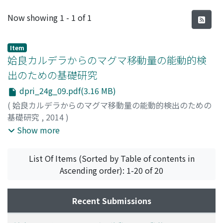
Recent Submissions
Now showing
1 - 1 of 1
Item
姶良カルデラからのマグマ移動量の能動的検
出のための基礎研究
dpri_24g_09.pdf(3.16 MB)
(
姶良カルデラからのマグマ移動量の能動的検出のための
基礎研究
,
2014
)
筒井, 智樹
;
井口, 正人
;
中道, 治久
;
為栗, 健
;
八木原, 寛
;
大
Show more
湊, 隆雄
;
菅井, 明
;
大島, 弘光
;
三浦, 哲
;
山本, 希
;
市來, 雅啓
;
野上, 健治
;
武尾, 実
;
市原, 美恵
;
及川, 純
;
山中, 佳子
;
大倉,
List Of Items (Sorted by Table of contents in
敬宏
;
安部, 祐希
;
清水, 洋
;
山下, 裕亮
;
宮町, 宏樹
;
小林, 励
Ascending order): 1-20 of 20
司
;
味喜, 大介
;
山本, 圭吾
;
前川, 徳光
;
平原, 聡
;
渡邉, 篤志
;
奥田, 隆
;
堀川, 信一郎
;
松廣, 健二郎
;
園田, 忠臣
;
関, 健次郎
;
吉川, 慎
;
平野, 舟一郎
;
渡邊, 幸弘
;
碓井, 勇二
;
小林, 宰
;
池
Recent Submissions
田, 啓二
;
長門, 信也
;
小枝, 智幸
;
和田, さやか
;
福原, 絃太
;