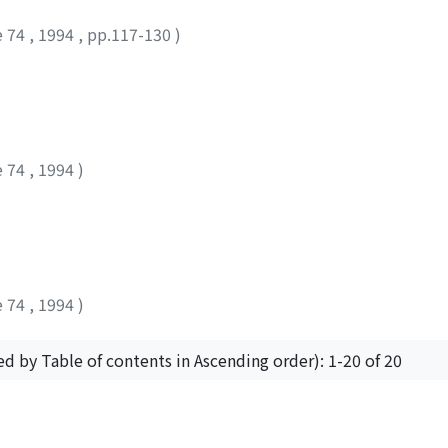
e 74
,
1994
,
pp.117-130
)
e 74
,
1994
)
e 74
,
1994
)
ed by Table of contents in Ascending order): 1-20 of 20