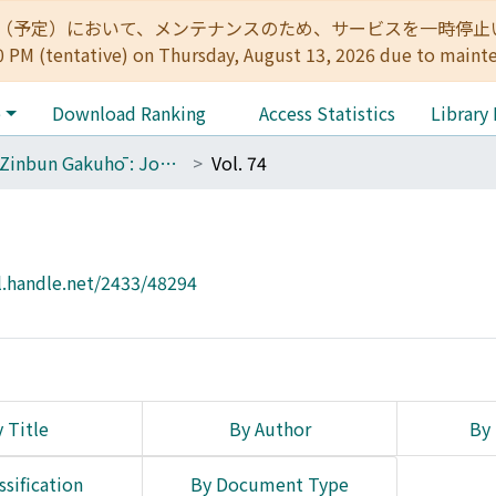
:00（予定）において、メンテナンスのため、サービスを一時停止いたします。 
0 PM (tentative) on Thursday, August 13, 2026 due to maint
e
Download Ranking
Access Statistics
Library
The Zinbun Gakuhō : Journal of Humanities
Vol. 74
l.handle.net/2433/48294
 Title
By Author
By 
ssification
By Document Type