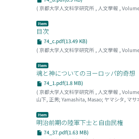
(
京都大学人文科学研究所
,
人文學報
,
Volum
Item
目次
74_c.pdf(13.49 KB)
(
京都大学人文科学研究所
,
人文學報
,
Volum
Item
魂と神についてのヨーロッパ的奇想
74_1.pdf(1.8 MB)
(
京都大学人文科学研究所
,
人文學報
,
Volum
山下, 正男
;
Yamashita, Masao
;
ヤマシタ, マサ
Item
明治前期の陸軍下士と自由民権
74_37.pdf(1.63 MB)