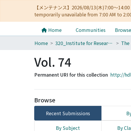
【メンテナンス】2026/08/13(木)7:00～14
temporarily unavailable from 7:00 AM to 2:0
Home
Communities
Brows
Home
320_Institute for Research in Humanities
Vol. 74
Permanent URI for this collection
http://hd
Browse
Recent Submissions
By
By Subject
By Cla