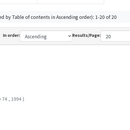
ed by Table of contents in Ascending order): 1-20 of 20
In order:
Results/Page:
e 74
,
1994
)