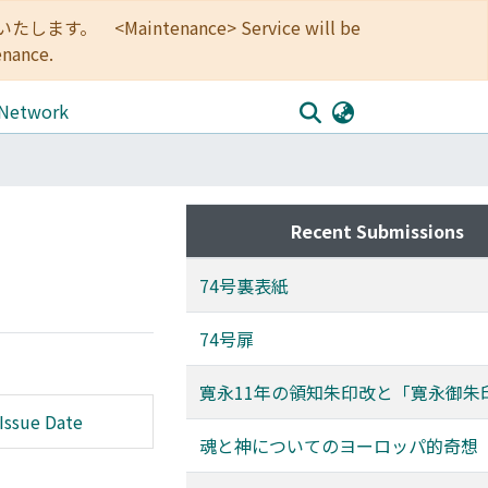
<Maintenance> Service will be
enance.
 Network
Recent Submissions
74号裏表紙
74号扉
寛永11年の領知朱印改と「寛永御朱
Issue Date
魂と神についてのヨーロッパ的奇想