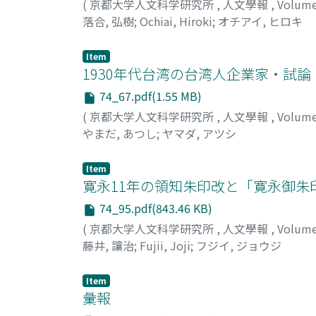
(
京都大学人文科学研究所
,
人文學報
,
Volum
落合, 弘樹
;
Ochiai, Hiroki
;
オチアイ, ヒロキ
Item
1930年代台湾の台湾人企業家・試論
74_67.pdf(1.55 MB)
(
京都大学人文科学研究所
,
人文學報
,
Volum
やまだ, あつし
;
ヤマダ, アツシ
Item
寛永11年の領知朱印改と「寛永御朱
74_95.pdf(843.46 KB)
(
京都大学人文科学研究所
,
人文學報
,
Volum
藤井, 讓治
;
Fujii, Joji
;
フジイ, ジョウジ
Item
彙報