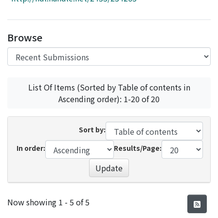
Access Statistics
Library Network
Browse
List Of Items (Sorted by Table of contents in
Ascending order): 1-20 of 20
Sort by:
In order:
Results/Page:
Update
Recent Submissions
Now showing
1 - 5 of 5