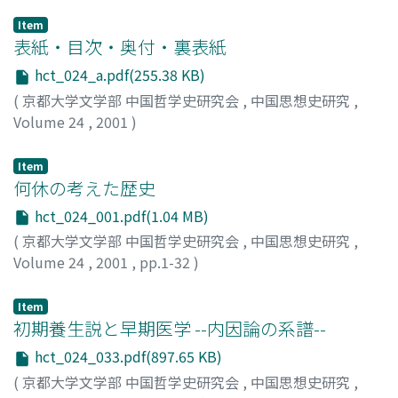
Item
表紙・目次・奥付・裏表紙
hct_024_a.pdf(255.38 KB)
(
京都大学文学部 中国哲学史研究会
,
中国思想史研究
,
Volume 24
,
2001
)
Item
何休の考えた歴史
hct_024_001.pdf(1.04 MB)
(
京都大学文学部 中国哲学史研究会
,
中国思想史研究
,
Volume 24
,
2001
,
pp.1-32
)
内山, 俊彦
;
UCHIYAMA, Toshihiko
;
ウチヤマ, トシヒコ
Item
初期養生説と早期医学 --内因論の系譜--
hct_024_033.pdf(897.65 KB)
(
京都大学文学部 中国哲学史研究会
,
中国思想史研究
,