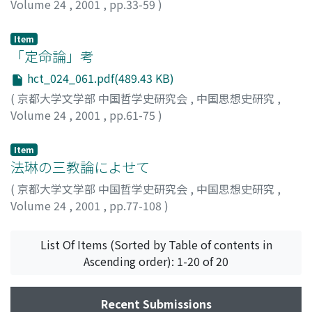
Volume 24
,
2001
,
pp.33-59
)
白杉, 悦雄
;
SHIRASUGI, Etsuo
;
シラスギ, エツオ
Item
「定命論」考
hct_024_061.pdf(489.43 KB)
(
京都大学文学部 中国哲学史研究会
,
中国思想史研究
,
Volume 24
,
2001
,
pp.61-75
)
亀田, 勝見
;
KAMEDA, Masami
;
カメダ, マサミ
Item
法琳の三教論によせて
(
京都大学文学部 中国哲学史研究会
,
中国思想史研究
,
Volume 24
,
2001
,
pp.77-108
)
中西, 久味
;
NAKANISHI, Hisami
;
ナカニシ, ヒサミ
List Of Items (Sorted by Table of contents in
Ascending order): 1-20 of 20
Recent Submissions