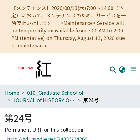
【メンテナンス】2026/08/13(木)7:00～14:00（予
定）において、メンテナンスのため、サービスを一
時停止いたします。 <Maintenance> Service will
be temporarily unavailable from 7:00 AM to 2:00
PM (tentative) on Thursday, August 13, 2026 due
to maintenance.
Home
010_Graduate School of Letters
Home
JOURNAL of HISTORY OF CHINESE THOUGHT
第24号
Communities
第24号
Browse
Permanent URI for this collection
Download Ranking
http://hdl.handle.net/2433/234265