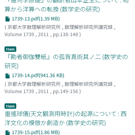
算から洋算への転換 (数学史の研究)
1739-13.pdf(1.39 MB)
(
京都大学数理解析研究所
,
数理解析研究所講究録
,
Volume 1739
,
2011
,
pp.138-148
)
鈴木, 武雄
;
Suzuki, Takeo
;
スズキ, タケオ
Item
『勘者御伽雙紙』の孤背真術其ノ二 (数学史の
研究)
1739-14.pdf(941.36 KB)
(
京都大学数理解析研究所
,
数理解析研究所講究録
,
Volume 1739
,
2011
,
pp.149-156
)
田辺, 寿美枝
;
Tanabe, Sumie
;
タナベ, スミエ
Item
垂搖球儀(天文観測用時計)の起源について : 西
洋文化の模倣か創造か (数学史の研究)
1739-15.pdf(1.86 MB)