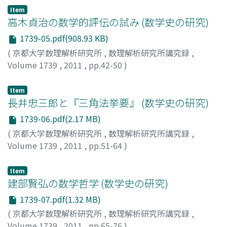
Item
高木貞治の数学的評伝の試み (数学史の研究)
1739-05.pdf(908.93 KB)
(
京都大学数理解析研究所
,
数理解析研究所講究録
,
Volume 1739
,
2011
,
pp.42-50
)
高瀬, 正仁
;
Takase, Masahito
;
タカセ, マサヒト
Item
長井忠三郎と『三角法挙要』 (数学史の研究)
1739-06.pdf(2.17 MB)
(
京都大学数理解析研究所
,
数理解析研究所講究録
,
Volume 1739
,
2011
,
pp.51-64
)
小林, 龍彦
;
Kobayashi, Tatsuhiko
;
コバヤシ, タツヒコ
Item
建部賢弘の数学哲学 (数学史の研究)
1739-07.pdf(1.32 MB)
(
京都大学数理解析研究所
,
数理解析研究所講究録
,
Volume 1739
,
2011
,
pp.65-76
)