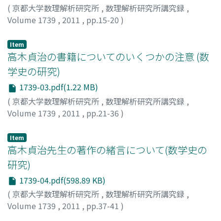
(
京都大学数理解析研究所
,
数理解析研究所講究録
,
Volume 1739
,
2011
,
pp.15-20
)
足立, 恒雄
;
Adachi, Norio
;
アダチ, ノリオ
Item
高木貞治の書籍についてのいくつかの注意 (数
学史の研究)
1739-03.pdf(1.22 MB)
(
京都大学数理解析研究所
,
数理解析研究所講究録
,
Volume 1739
,
2011
,
pp.21-36
)
真島, 秀行
;
Majima, Hideyuki
;
マジマ, ヒデユキ
Item
高木貞治先生の著作の緒言について(数学史の
研究)
1739-04.pdf(598.89 KB)
(
京都大学数理解析研究所
,
数理解析研究所講究録
,
Volume 1739
,
2011
,
pp.37-41
)
神谷, 徳昭
;
Kamiya, Noriaki
;
カミヤ, ノリアキ