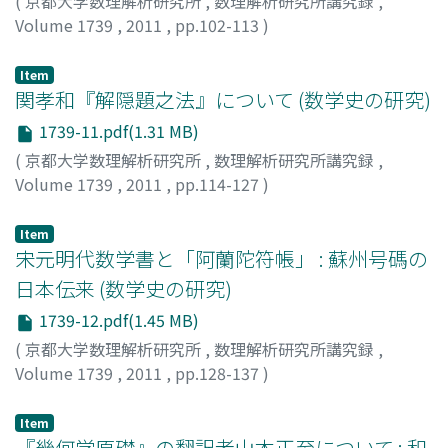
(
京都大学数理解析研究所
,
数理解析研究所講究録
,
Volume 1739
,
2011
,
pp.102-113
)
松本, 堯生
;
MATUMOTO, Takao
;
マツモト, タカオ
Item
関孝和『解隠題之法』について (数学史の研究)
1739-11.pdf(1.31 MB)
(
京都大学数理解析研究所
,
数理解析研究所講究録
,
Volume 1739
,
2011
,
pp.114-127
)
長田, 直樹
;
Osada, Naoki
;
オサダ, ナオキ
Item
宋元明代数学書と「阿蘭陀符帳」 : 蘇州号碼の
日本伝来 (数学史の研究)
1739-12.pdf(1.45 MB)
(
京都大学数理解析研究所
,
数理解析研究所講究録
,
Volume 1739
,
2011
,
pp.128-137
)
城地, 茂
;
LIU, Bowen
;
CHANG, Hao
;
JOCHI, Shigeru
;
ジョ
ウチ, シゲル
Item
『幾何学原礎』の翻訳者山本正至について : 和