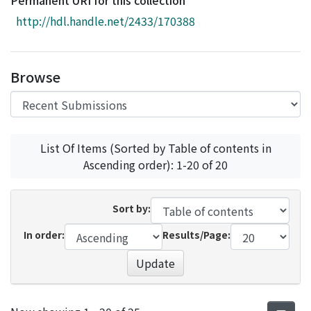
Permanent URI for this collection
Access Statistics
http://hdl.handle.net/2433/170388
Library Network
Browse
List Of Items (Sorted by Table of contents in
Ascending order): 1-20 of 20
Sort by:
In order:
Results/Page:
Update
Recent Submissions