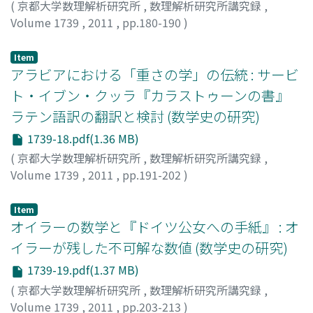
(
京都大学数理解析研究所
,
数理解析研究所講究録
,
Volume 1739
,
2011
,
pp.180-190
)
Masuda, Shigeru
;
増田, 茂
;
マスダ, シゲル
Item
アラビアにおける「重さの学」の伝統 : サービ
ト・イブン・クッラ『カラストゥーンの書』
ラテン語訳の翻訳と検討 (数学史の研究)
1739-18.pdf(1.36 MB)
(
京都大学数理解析研究所
,
数理解析研究所講究録
,
Volume 1739
,
2011
,
pp.191-202
)
三浦, 伸夫
;
MIURA, Nobuo
;
ミウラ, ノブオ
Item
オイラーの数学と『ドイツ公女への手紙』 : オ
イラーが残した不可解な数値 (数学史の研究)
1739-19.pdf(1.37 MB)
(
京都大学数理解析研究所
,
数理解析研究所講究録
,
Volume 1739
,
2011
,
pp.203-213
)