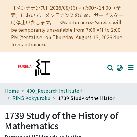
【メンテナンス】2026/08/13(木)7:00～14:00（予
定）において、メンテナンスのため、サービスを一
時停止いたします。 <Maintenance> Service will
be temporarily unavailable from 7:00 AM to 2:00
PM (tentative) on Thursday, August 13, 2026 due
to maintenance.
Home
400_Research Institute for Mathematical Sciences
Home
RIMS Kokyuroku
1739 Study of the History of Mathematics
Communities
1739 Study of the History of
Browse
Mathematics
Download Ranking