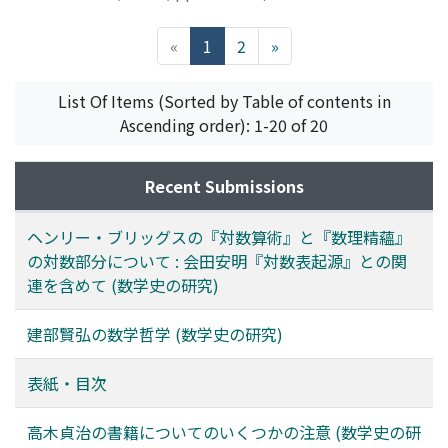
高橋, 浩樹
;
Takahashi, Hiroki
;
タカハシ, ヒロキ
(current)
«
1
2
»
List Of Items (Sorted by Table of contents in
Ascending order): 1-20 of 20
Recent Submissions
ヘンリー・ブリッグスの『対数算術』と『数理精蘊』
の対数部分について : 会田安明『対数表起源』との関
連を含めて (数学史の研究)
建部賢弘の数学哲学 (数学史の研究)
表紙・目次
高木貞治の書籍についてのいくつかの注意 (数学史の研