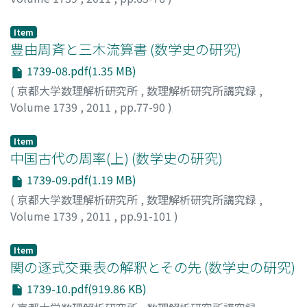
森本, 光生
;
Morimoto, Mitsuo
;
モリモト, ミツオ
Item
豊由周斉と三木流算書 (数学史の研究)
1739-08.pdf(1.35 MB)
(
京都大学数理解析研究所
,
数理解析研究所講究録
,
Volume 1739
,
2011
,
pp.77-90
)
藤井, 康生
;
Fujii, Yasuo
;
フジイ, ヤスオ
Item
中国古代の周率(上) (数学史の研究)
1739-09.pdf(1.19 MB)
(
京都大学数理解析研究所
,
数理解析研究所講究録
,
Volume 1739
,
2011
,
pp.91-101
)
杉本, 敏夫
;
Sugimoto, Toshio
;
スギモト, トシオ
Item
関の逐式交乗表の解釈とその先 (数学史の研究)
1739-10.pdf(919.86 KB)