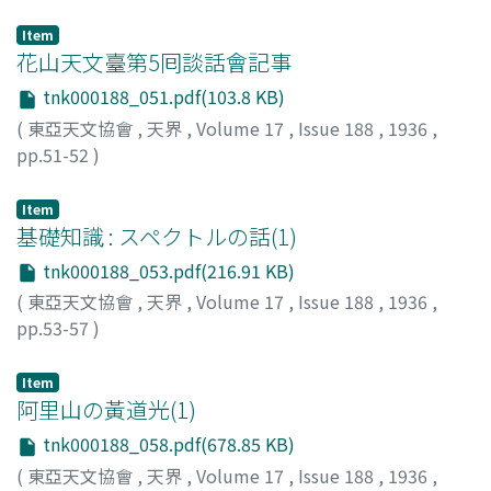
木邊, 成麿
;
Kibe, Shigemaro
;
キベ, シゲマロ
Item
花山天文臺第5囘談話會記事
tnk000188_051.pdf(103.8 KB)
(
東亞天文協會
,
天界
,
Volume 17
,
Issue 188
,
1936
,
pp.51-52
)
Item
基礎知識 : スペクトルの話(1)
tnk000188_053.pdf(216.91 KB)
(
東亞天文協會
,
天界
,
Volume 17
,
Issue 188
,
1936
,
pp.53-57
)
T. O.
Item
阿里山の黃道光(1)
tnk000188_058.pdf(678.85 KB)
(
東亞天文協會
,
天界
,
Volume 17
,
Issue 188
,
1936
,