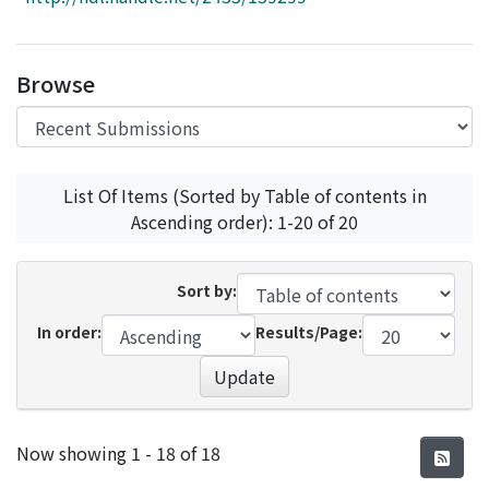
Access Statistics
Library Network
Browse
List Of Items (Sorted by Table of contents in
Ascending order): 1-20 of 20
Sort by:
In order:
Results/Page:
Update
Recent Submissions
Now showing
1 - 18 of 18