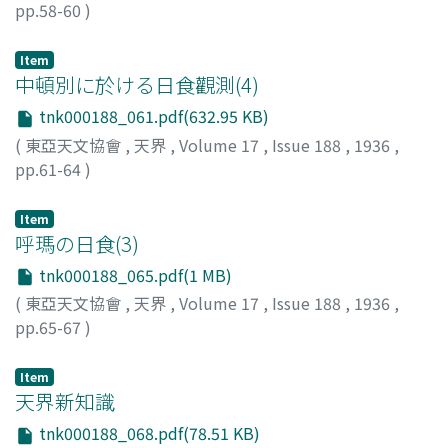
pp.58-60
)
本田, 實
;
Honda, Minoru
;
ホンダ, ミノル
Item
中頓別に於ける日食觀測(4)
tnk000188_061.pdf(632.95 KB)
(
東亞天文協會
,
天界
,
Volume 17
,
Issue 188
,
1936
,
pp.61-64
)
小山, 秋雄
;
Koyama, Akio
;
コヤマ, アキオ
Item
呼瑪の日食(3)
tnk000188_065.pdf(1 MB)
(
東亞天文協會
,
天界
,
Volume 17
,
Issue 188
,
1936
,
pp.65-67
)
公文, 武彦
;
Kumon, Takehiko
;
クモン, タケヒコ
Item
天界新知識
tnk000188_068.pdf(78.51 KB)