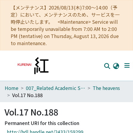
【メンテナンス】2026/08/13(木)7:00～14:00（予
定）において、メンテナンスのため、サービスを一
時停止いたします。 <Maintenance> Service will
be temporarily unavailable from 7:00 AM to 2:00
PM (tentative) on Thursday, August 13, 2026 due
to maintenance.
Home
007_Related Academic Societies
The heavens
Home
Vol.17 No.188
Communities
Vol.17 No.188
Browse
Permanent URI for this collection
Download Ranking
http://hdl.handle.net/2433/159299