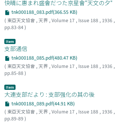
快晴に惠まれ盛會だつた京星會"天文の夕"
tnk000188_083.pdf(366.55 KB)
(
東亞天文協會
,
天界
,
Volume 17
,
Issue 188
,
1936
,
pp.83-84
)
Item
支部通信
tnk000188_085.pdf(480.47 KB)
(
東亞天文協會
,
天界
,
Volume 17
,
Issue 188
,
1936
,
pp.85-88
)
Item
大連支部だより : 支部强化の其の後
tnk000188_089.pdf(44.91 KB)
(
東亞天文協會
,
天界
,
Volume 17
,
Issue 188
,
1936
,
pp.89-89
)
河合, 孝一
;
Kawai, Koichi
;
カワイ, コウイチ