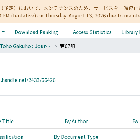
:00（予定）において、メンテナンスのため、サービスを一時停止いたします。 
0 PM (tentative) on Thursday, August 13, 2026 due to maint
e
Download Ranking
Access Statistics
Library
The Toho Gakuho : Journal of Oriental Studies, Kyoto
第67册
l.handle.net/2433/66426
 Title
By Author
By 
ssification
By Document Type