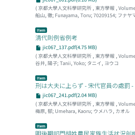
(
京都大學人文科學研究所
,
東方學報
,
Volum
船山, 徹
;
Funayama, Toru
;
70209154
;
フナヤマ
Item
淸代則例省例考
jic067_137.pdf(4.75 MB)
(
京都大學人文科學研究所
,
東方學報
,
Volum
谷井, 陽子
;
Tanii, Yoko
;
タニイ, ヨウコ
Item
刑は大夫に上らず - 宋代官員の處罰 -
jic067_241.pdf(2.04 MB)
(
京都大學人文科學研究所
,
東方學報
,
Volum
梅原, 郁
;
Umehara, Kaoru
;
ウメハラ, カオル
Item
明後期祁門胡姓農民家族生活状況剖