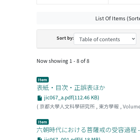
List Of Items (Sort
Sort by:
Recent Submissions
Now showing
1 - 8 of 8
Item
表紙・目次・正誤表ほか
jic067_a.pdf(112.46 KB)
(
京都大學人文科學研究所
,
東方學報
,
Volum
Item
六朝時代における菩薩戒の受容過程 -
jic067_001.pdf(6.18 MB)