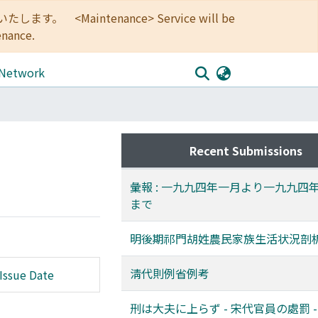
<Maintenance> Service will be
enance.
 Network
Recent Submissions
彙報 : 一九九四年一月より一九九四
まで
明後期祁門胡姓農民家族生活状況剖
淸代則例省例考
Issue Date
刑は大夫に上らず - 宋代官員の處罰 -