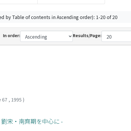
ed by Table of contents in Ascending order): 1-20 of 20
In order:
Results/Page:
e 67
,
1995
)
 劉宋・南齊期を中心に -