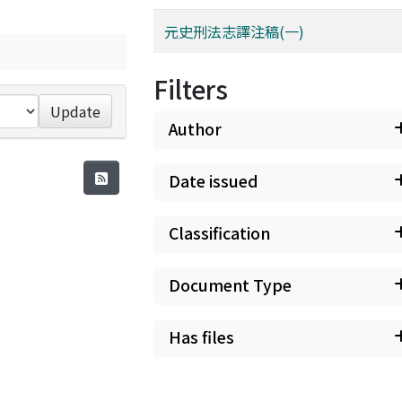
元史刑法志譯注稿(一)
Filters
Update
Author
Date issued
Classification
Document Type
Has files