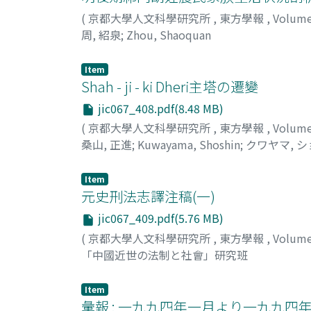
(
京都大學人文科學研究所
,
東方學報
,
Volum
周, 紹泉
;
Zhou, Shaoquan
Item
Shah - ji - ki Dheri主塔の遷變
jic067_408.pdf(8.48 MB)
(
京都大學人文科學研究所
,
東方學報
,
Volum
桑山, 正進
;
Kuwayama, Shoshin
;
クワヤマ, 
Item
元史刑法志譯注稿(一)
jic067_409.pdf(5.76 MB)
(
京都大學人文科學研究所
,
東方學報
,
Volum
「中國近世の法制と社會」研究班
Item
彙報 : 一九九四年一月より一九九四