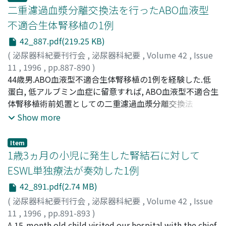
いても悪性腫瘍が否定できない為, 1995年11月, 両側固有
二重濾過血漿分離交換法を行ったABO血液型
腎摘除術を施行し, 右腎は根治的に摘除した.右腎嚢胞壁の
不適合生体腎移植の1例
不整な部分は, 組織学的に腎細胞癌, 透明細胞亜型, grade
42_887.pdf(219.25 KB)
1, pT2, pV0であった.又, 左腎は荒廃腎であった
(
泌尿器科紀要刊行会
,
泌尿器科紀要
,
Volume 42
,
Issue
11
,
1996
,
pp.887-890
)
平野, 恭弘
44歳男.ABO血液型不適合生体腎移植の1例を経験した.低
;
大平, 智昭
;
石川, 晃
;
牛山, 知己
;
鈴木, 和雄
;
藤
田, 公生
蛋白, 低アルブミン血症に留意すれば, ABO血液型不適合生
;
HIRANO, Yasuhiro
;
OHIRA, Tomoaki
;
ISHIKAWA,
Akira
体腎移植術前処置としての二重濾過血漿分離交換法
;
USHIYAMA, Tomomi
;
SUZUKI, Kazuo
;
FUJITA,
Kimio
(DEPP)による赤血球抗体の除去は有用であると思われた
Show more
Item
1歳3ヵ月の小児に発生した腎結石に対して
ESWL単独療法が奏効した1例
42_891.pdf(2.74 MB)
(
泌尿器科紀要刊行会
,
泌尿器科紀要
,
Volume 42
,
Issue
11
,
1996
,
pp.891-893
)
能勢, 和宏
A 15-month old child visited our hospital with the chief
;
尼崎, 直也
;
植村, 匡志
;
松浦, 健
;
NOSE,