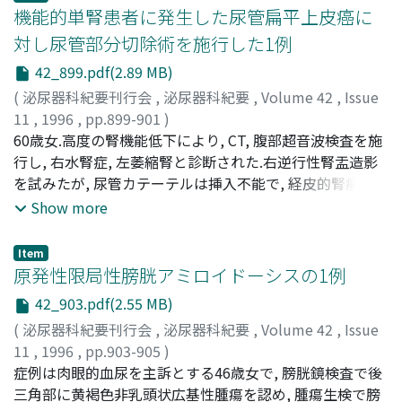
ロトミー用尿管カテーテル(6/10Fr)を留置し, これを8週間
機能的単腎患者に発生した尿管扁平上皮癌に
後に抜去した.手術時間は45分間で, 患者は術後3日目に退
対し尿管部分切除術を施行した1例
院した.特に手術に関する合併症はなく, 術後8ヵ月目の経
42_899.pdf(2.89 MB)
静脈性腎盂撮影と利尿レノグラムによる評価で, 水腎症の
程度は改善していた
(
泌尿器科紀要刊行会
,
泌尿器科紀要
,
Volume 42
,
Issue
11
,
1996
,
pp.899-901
)
有澤, 千鶴
60歳女.高度の腎機能低下により, CT, 腹部超音波検査を施
;
安藤, 正夫
;
岡野, 匡雄
;
ARISAWA, Chizuru
;
ANDO, Masao
行し, 右水腎症, 左萎縮腎と診断された.右逆行性腎盂造影
;
OKANO, Tadao
を試みたが, 尿管カテーテルは挿入不能で, 経皮的腎瘻を造
設し順行性腎盂造影を施行したところ, 下部尿管に約2cm
Show more
にわたる完全閉塞部を認めた.そこで右尿管部分切除・尿
管端々吻合術を施行した.切除尿管は組織学的には, 粘膜か
Item
ら周囲脂肪組織内まで腫瘍細胞を認め, 広い細胞間隙や癌
原発性限局性膀胱アミロイドーシスの1例
真珠の存在から, 扁平上皮癌grade 2, INFβ, pT3, pR0, pL1,
42_903.pdf(2.55 MB)
pV1と診断した
(
泌尿器科紀要刊行会
,
泌尿器科紀要
,
Volume 42
,
Issue
11
,
1996
,
pp.903-905
)
高橋, 彰
症例は肉眼的血尿を主訴とする46歳女で, 膀胱鏡検査で後
;
水谷, 陽一
;
寺井, 章人
;
寺地, 敏郎
;
岡田, 裕作
;
吉
田, 修
三角部に黄褐色非乳頭状広基性腫瘍を認め, 腫瘍生検で膀
;
TAKAHASHI, Akira
;
MIZUTANI, Youichi
;
TERAI,