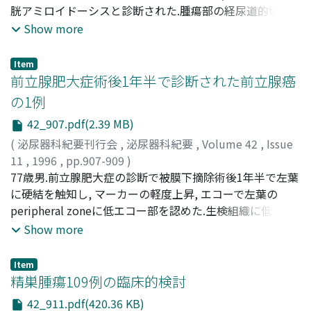
Akito
胱アミロイドーシスと診断された.腫瘍部の経尿道的切除
;
TERACHI, Toshiro
;
OKADA, Yusaku
;
YOSHIDA,
Osamu
術を施行し, 術後4ヵ月まで再発は認められていない
Show more
Item
前立腺肥大症術後1年半で診断された前立腺癌
の1例
42_907.pdf(2.39 MB)
(
泌尿器科紀要刊行会
,
泌尿器科紀要
,
Volume 42
,
Issue
11
,
1996
,
pp.907-909
)
加藤, 雄一
77歳男.前立腺肥大症の診断で被膜下摘除術後1年半で左葉
;
中田, 誠司
;
佐藤, 仁
;
黛, 卓爾
;
清水, 俊寛
;
KATO, Yuichi
に硬結を触知し, マーカーの軽度上昇, エコーで左葉の
;
NAKATA, Seiji
;
SATO, Jin
;
MAYUZUMI,
Takuji
peripheral zoneに低エコー部を認めた.生検組織に低分化
;
SHIMIZU, Toshihiro
腺癌, 骨盤MRIで精嚢への浸潤, 骨シンチグラムで腰椎への
Show more
異常集積像が認められた為, 前立腺癌, T3NOM1, stage D2
と診断した.現在, CMAとLH-RH agonistによるホルモン療
Item
法を施行中である
精巣腫瘍109例の臨床的検討
42_911.pdf(420.36 KB)