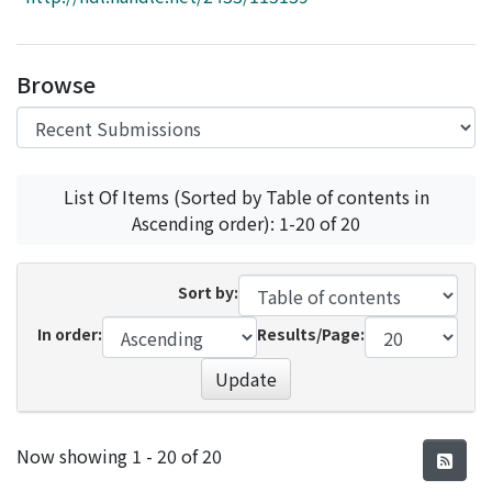
Access Statistics
Library Network
Browse
List Of Items (Sorted by Table of contents in
Ascending order): 1-20 of 20
Sort by:
In order:
Results/Page:
Update
Recent Submissions
Now showing
1 - 20 of 20