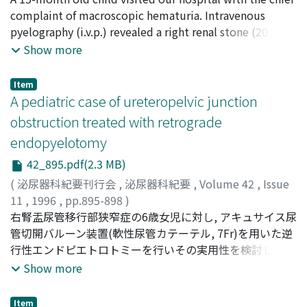
Kazuhiro
complaint of macroscopic hematuria. Intravenous
;
AMASAKI, Naoya
;
UEMURA, Tadashi
;
MATSUURA, Takeshi
pyelography (i.v.p.) revealed a right renal stone (20 x 18
mm) with hydronephrosis and hydroureter.
Show more
Extracorporeal shock wave lithotripsy (ESWL) was
performed twice using a SEMENSE LITHOSTER for the
Item
stone. A cardboard and a towel were used to protect
A pediatric case of ureteropelvic junction
the lung and for focusing the shock waves. We achieved
obstruction treated with retrograde
complete stone clearance with the ESWL monotherapy.
endopyelotomy
I.v.p. and voiding cystography (VCG) after ESWL revealed
disappearance of right hydronephrosis and hydroureter
42_895.pdf(2.3 MB)
and no reflux. As of June 1995, his general condition is
(
泌尿器科紀要刊行会
,
泌尿器科紀要
,
Volume 42
,
Issue
good and there are no recurrent stones.
11
,
1996
,
pp.895-898
)
UMEKAWA, Tohru
右腎盂尿管移行部狭窄症の6歳女児に対し, アキュサイス尿
;
ISHIKAWA, Yasuaki
;
KAJIKAWA,
Hiroshi
管切開バルーン装置(軟性尿管カテーテル, 7Fr)を用いた逆
;
IGUCHI, Masanori
;
KURITA, Takashi
;
梅川, 徹
;
石
川, 泰章
行性エンドピエトロトミーを行いその実用性を検討した.
;
梶川, 博司
;
井口, 正典
;
栗田, 孝
全身麻酔下でアキュサイスカテーテルを膀胱鏡操作下に腎
Show more
盂内にまで挿入し, 狭窄部を電気的に切開し更に同部位を
バルーンで24Frまで拡張した.切開終了後にエンドピエト
Item