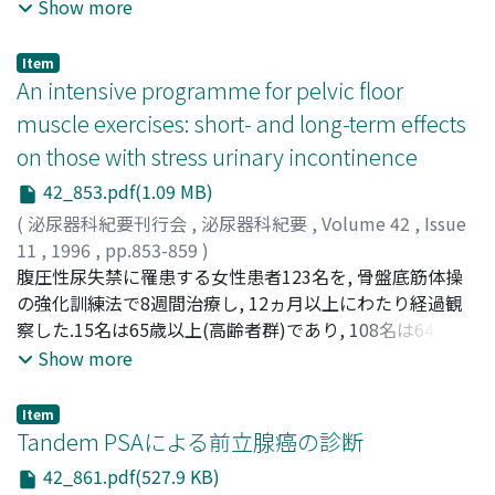
或いは閉塞型であっても利尿レノグラムで反応なし, の型
Show more
であれば外来ESWLで治療できる(単独治療で完全排石が期
待できる)ことが示された
Item
An intensive programme for pelvic floor
muscle exercises: short- and long-term effects
on those with stress urinary incontinence
42_853.pdf(1.09 MB)
(
泌尿器科紀要刊行会
,
泌尿器科紀要
,
Volume 42
,
Issue
11
,
1996
,
pp.853-859
)
KONDO, Atsuo
腹圧性尿失禁に罹患する女性患者123名を, 骨盤底筋体操
;
YAMADA, Yukitaka
;
MORISHIGE, Reiko
;
NIIJIMA, Reiko
の強化訓練法で8週間治療し, 12ヵ月以上にわたり経過観
;
近藤, 厚生
;
山田, 幸隆
;
森重, 黎子
;
新島, 礼
子
察した.15名は65歳以上(高齢者群)であり, 108名は64歳以
下(成人群)であった.体操終了時と平均28ヵ月後の治療成績
Show more
を前向きに検討し, 更に治療成績の予測因子を調査した.腟
収縮力は両群で改善したが, 失禁量と尿失禁に基因する困
Item
窮度は, 成人群のみで有意に改善した.高齢者群と成人群で
Tandem PSAによる前立腺癌の診断
の短期成績は各20%と40%であった.平均28ヵ月後の長期
42_861.pdf(527.9 KB)
成績は27%と40%であり, 6名はこの間に手術を受け尿禁