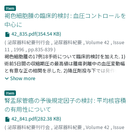
Item
褐色細胞腫の臨床的検討 : 血圧コントロールを
中心に
42_835.pdf(354.54 KB)
(
泌尿器科紀要刊行会
,
泌尿器科紀要
,
Volume 42
,
Issue
11
,
1996
,
pp.835-839
)
野瀬, 清孝
褐色細胞腫の17例18手術について臨床的検討を加えた. 1)
;
山口, 孝則
;
蓮井, 良浩
;
長田, 幸夫
;
NOSE,
Kiyotaka
術前5日間の収縮期圧の最高値は腫瘍剥離中の血圧変動幅
;
YAMAGUCHI, Takanori
;
HASUI, Yoshihiro
;
OSADA, Yukio
と有意な正の相関を示した. 2)降圧剤投与下では発作併発
持続型, 持続型, 発作型の順に血圧コントロールが不良であ
Show more
った. 3)無症候性褐色細胞腫の原因の一つに本態性低血圧
が基礎にある場合があると考えられた
Item
腎盂尿管癌の予後規定因子の検討 : 平均核容積
の有用性について
42_841.pdf(282.38 KB)
(
泌尿器科紀要刊行会
,
泌尿器科紀要
,
Volume 42
,
Issue