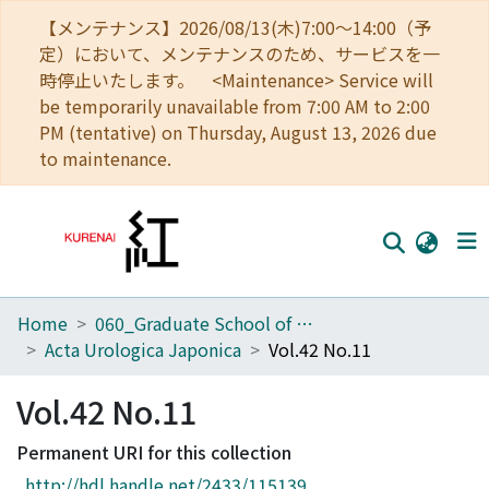
【メンテナンス】2026/08/13(木)7:00～14:00（予
定）において、メンテナンスのため、サービスを一
時停止いたします。 <Maintenance> Service will
be temporarily unavailable from 7:00 AM to 2:00
PM (tentative) on Thursday, August 13, 2026 due
to maintenance.
Home
060_Graduate School of Medicine
Home
Acta Urologica Japonica
Vol.42 No.11
Communities
Vol.42 No.11
Browse
Permanent URI for this collection
Download Ranking
http://hdl.handle.net/2433/115139