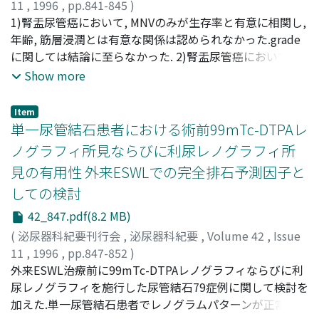
11
,
1996
,
pp.841-845
)
青山, 輝義
1)腎盂尿管癌において, MNVのみが生存率と有意に相関し,
;
藤川, 慶太
;
佐々木, 美晴
;
AOYAMA, Teruyoshi
;
FUJIKAWA, Keita
年齢, 筋層浸潤とは有意な関係は認められなかった.grade
;
SASAKI, Miharu
に関しては結論に至らなかった. 2)腎盂尿管癌においても
MNVは予後規定の重要な因子であると示唆された
Show more
Item
単一尿管結石患者における術前99mTc-DTPAレ
ノグラフィ所見ならびに利尿レノグラフィ所
見の有用性 外来ESWLでの完全排石予測因子と
しての検討
42_847.pdf(8.2 MB)
(
泌尿器科紀要刊行会
,
泌尿器科紀要
,
Volume 42
,
Issue
11
,
1996
,
pp.847-852
)
曽我, 倫久人
外来ESWL治療前に99mTc-DTPAレノグラフィならびに利
;
米田, 勝紀
;
鈴木, 竜一
;
川村, 壽一
;
SOGA,
Norihito
尿レノグラフィを施行した尿管結石79症例に関して検討を
;
KOMEDA, Yoshinori
;
SUZUKI, Ryuichi
;
KAWAMURA, Juichi
加えた.単一尿管結石患者でレノグラムパターンが正常型,