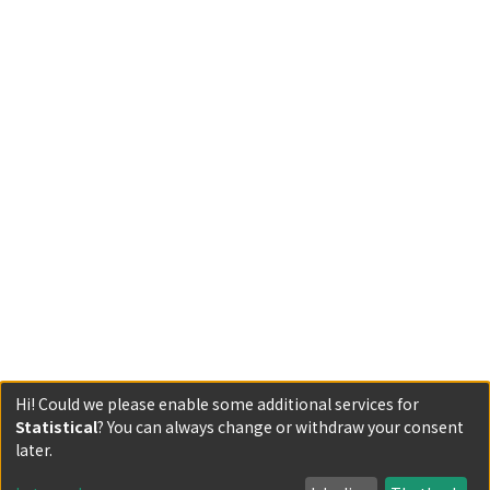
Hi! Could we please enable some additional services for
Statistical
? You can always change or withdraw your consent
Powered by DSpace and JAIRO Crawler-List
later.
All items in KURENAI are protected by original copyright,
with all rights reserved, unless otherwise indicated.