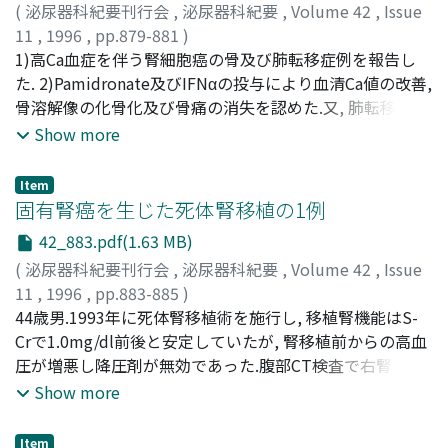
(
泌尿器科紀要刊行会
,
泌尿器科紀要
,
Volume 42
,
Issue
11
,
1996
,
pp.879-881
)
木瀬, 英明
1)高Ca血症を伴う腎細胞癌の骨及び肺転移症例を報告し
;
小林, 一昭
;
有馬, 公伸
;
柳川, 真
;
栃木, 宏水
;
川
村, 壽一
た. 2)Pamidronate及びIFNαの投与により血清Ca値の改善,
;
日置, 琢一
;
杉村, 芳樹
;
KISE, Hideaki
;
KOBAYASHI, Kazuaki
骨溶解像の化骨化及び骨痛の消失を認めた.又, 肺転移は消
;
ARIMA, Kiminobu
;
YANAGAWA,
Makoto
失した. 3)多発性骨転移, 高Ca血症の症例に対し
;
TOCHIGI, Hiromi
;
KAWAMURA, Juichi
;
HIOKI,
Show more
Takuiti
pamidronateの投与は有効であると思われた
;
SUGIURA, Yoshiki
Item
固有腎癌を生じた死体腎移植の1例
42_883.pdf(1.63 MB)
(
泌尿器科紀要刊行会
,
泌尿器科紀要
,
Volume 42
,
Issue
11
,
1996
,
pp.883-885
)
永野, 哲郎
44歳男.1993年に死体腎移植術を施行し, 移植腎機能はS-
;
紺屋, 英児
;
今西, 正昭
;
秋山, 隆弘
;
栗田, 孝
;
NAGANO, Tetsuo
Crで1.0mg/dl前後と安定していたが, 腎移植前からの高血
;
KONYA, Eiji
;
IMANISHI, Masaaki
;
AKIYAMA, Takahiro
圧が増悪し降圧剤が無効であった.腹部CT検査で右腎に一
;
KURITA, Takashi
部不整な部分を有する嚢胞性病変と左萎縮腎を認めた.移
Show more
植腎動脈造影では移植腎動脈に狭窄は認められなかった.
以上の結果から, 左腎由来の腎性高血圧と診断し, 右腎につ
Item