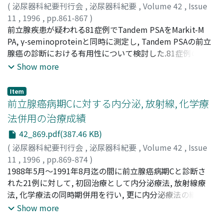
(
泌尿器科紀要刊行会
,
泌尿器科紀要
,
Volume 42
,
Issue
制となっていた.短期及び長期治療成績は, それぞれ両群間
11
,
1996
,
pp.861-867
)
で統計的に有意差を認めなかった
岡根谷, 利一
前立腺疾患が疑われる81症例でTandem PSAをMarkit-M
;
水沢, 弘哉
;
田口, 功
;
米山, 威久
;
OKANEYA,
Toshikazu
PA, γ-seminoproteinと同時に測定し, Tandem PSAの前立
;
MIZUSAWA, Hiroya
;
TAGUCHI, Isao
;
YONEYAMA, Takehisa
腺癌の診断における有用性について検討した.81症例の診
断は前立腺癌16例, 前立腺肥大症56例, その他9例であっ
Show more
た.前立腺癌16例中にはTlC症例が2例含まれてい
た.Tandem PSA, Markit-M PA及びγ-seminoproteinの感度
Item
はそれぞれ81.3%, 62.5%, 68.8%であり, 特異度はそれぞ
前立腺癌病期Cに対する内分泌, 放射線, 化学療
れ67.7%, 81.5%, 72.3%であった.又, Tandem PSAとγ-
法併用の治療成績
seminoproteinの比を比較検討すると, Tandem PSAが
42_869.pdf(387.46 KB)
4.0ng/mlより大きい前立腺肥大症と前立腺癌症例におい
て, この比は, それぞれ1.53±0.966, 3.21±1.811(平均±標
(
泌尿器科紀要刊行会
,
泌尿器科紀要
,
Volume 42
,
Issue
準偏差)であり, 有意差を認めた
11
,
1996
,
pp.869-874
)
岩澤, 俊久
1988年5月～1991年8月迄の間に前立腺癌病期Cと診断さ
;
松本, 英亜
;
IWASAWA, Toshihisa
;
MATSUMOTO, Hidetsugu
れた21例に対して, 初回治療として内分泌療法, 放射線療
法, 化学療法の同時期併用を行い, 更に内分泌療法の継続と
化学療法の補充を行った.5年非再燃率は90.4%, 5年累積生
Show more
存率は90.5%であった.本治療は, 前立腺癌病期Cに対する