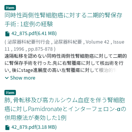
有効な方法と考えられた
Item
同時性両側性腎細胞癌に対する二期的腎保存
手術 : 1症例の経験
42_875.pdf(6.41 MB)
(
泌尿器科紀要刊行会
,
泌尿器科紀要
,
Volume 42
,
Issue
11
,
1996
,
pp.875-878
)
内山, 浩一
遠隔転移を認めない同時性両側性腎細胞癌に対して二期的
;
安井, 平造
;
内藤, 克輔
;
UCHIYAMA, Koichi
;
YASUI, Heizo
に腎保存手術を行った.先に右腎腫瘍に対して核出術を行
;
NAITO, Katsusuke
い, 後にstage進展度の高い左腎腫瘍に対して根治的腎摘除
術を行った.二期手術後の血清クレアチニン値は1.2mg/dl,
Show more
24時間クレアチニンクリアランス 48.9ml/minであった.術
後CTで明らかな腫瘍の局所残存は認めず, 術後9ヵ月現在,
Item
腫瘍の再発, 転移を認めていない
肺, 骨転移及び高カルシウム血症を伴う腎細胞
癌に対しPamidronateとインターフェロン-αの
併用療法が奏効した1例
42_879.pdf(3.18 MB)