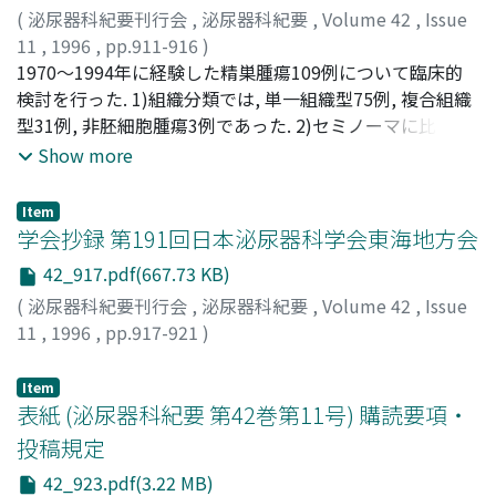
(
泌尿器科紀要刊行会
,
泌尿器科紀要
,
Volume 42
,
Issue
11
,
1996
,
pp.911-916
)
小川, 毅彦
1970～1994年に経験した精巣腫瘍109例について臨床的
;
大柴, 美代子
;
小川, 勝明
;
古畑, 哲彦
;
OGAWA,
Takehiko
検討を行った. 1)組織分類では, 単一組織型75例, 複合組織
;
OOSHIBA, Miyoko
;
OGAWA, Katsuaki
;
FURUHATA, Akihiko
型31例, 非胚細胞腫瘍3例であった. 2)セミノーマに比べて,
非セミノーマは進行度が高い傾向にあり, 特に絨毛癌, 未熟
Show more
奇形腫は初診時high stageが多かった. 3)セミノーマ例, 非
セミノーマ例ともhCG陽性群の5年生存率は悪かったが, 有
Item
意差はなかった.又, 非セミノーマ例では, AFP陽性例の5年
学会抄録 第191回日本泌尿器科学会東海地方会
生存率は陰性例に比べ有意に悪かった.これはAFP陽性例に
42_917.pdf(667.73 KB)
high stageが多い為であった. 4)予後(5年生存率)は1981年
(
泌尿器科紀要刊行会
,
泌尿器科紀要
,
Volume 42
,
Issue
以降の症例(89.4%)は1980年以前の症例(69.9%)に比較し
11
,
1996
,
pp.917-921
)
て有意に良かった
Item
表紙 (泌尿器科紀要 第42巻第11号) 購読要項・
投稿規定
42_923.pdf(3.22 MB)