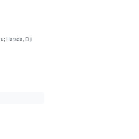
zu
;
Harada, Eiji