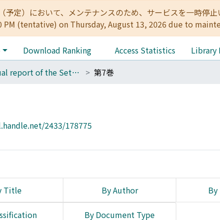
:00（予定）において、メンテナンスのため、サービスを一時停止いたします。 
0 PM (tentative) on Thursday, August 13, 2026 due to maint
e
Download Ranking
Access Statistics
Library
Annual report of the Seto Marine Biological Laboratory
第7巻
l.handle.net/2433/178775
 Title
By Author
By 
ssification
By Document Type