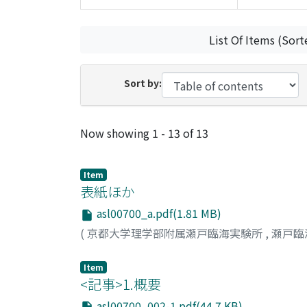
List Of Items (Sort
Sort by:
Recent Submissions
Now showing
1 - 13 of 13
Item
表紙ほか
asl00700_a.pdf(1.81 MB)
(
京都大学理学部附属瀬戸臨海実験所
,
瀬戸臨
Item
<記事>1.概要
asl00700_002-1.pdf(44.7 KB)