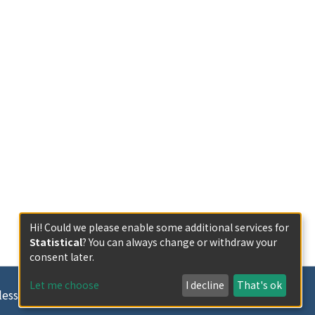
Hi! Could we please enable some additional services for
Statistical
? You can always change or withdraw your
consent later.
Let me choose
I decline
That's ok
less otherwise indicated.