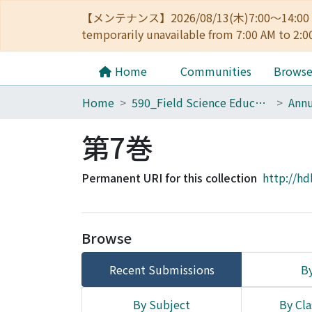
【メンテナンス】2026/08/13(木)7:00～14
temporarily unavailable from 7:00 AM to 2:0
Home
Communities
Brows
Home
590_Field Science Education and Research Center
第7巻
Permanent URI for this collection
http://hd
Browse
Recent Submissions
By
By Subject
By Cla