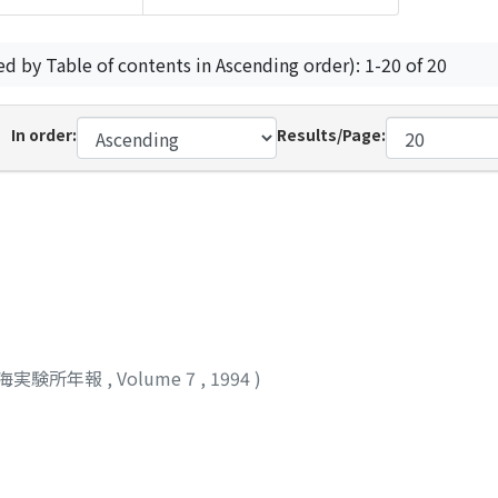
ed by Table of contents in Ascending order): 1-20 of 20
In order:
Results/Page:
海実験所年報
,
Volume 7
,
1994
)