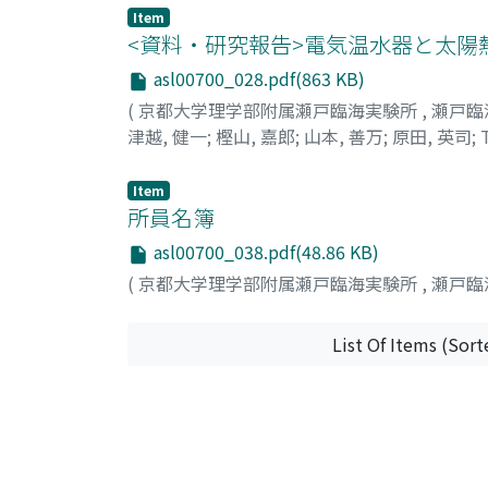
Item
<資料・研究報告>電気温水器と太
asl00700_028.pdf(863 KB)
(
京都大学理学部附属瀬戸臨海実験所
,
瀬戸臨
津越, 健一
;
樫山, 嘉郎
;
山本, 善万
;
原田, 英司
;
Item
所員名簿
asl00700_038.pdf(48.86 KB)
(
京都大学理学部附属瀬戸臨海実験所
,
瀬戸臨
List Of Items (Sort