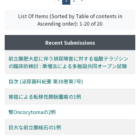
stricture in the anterior urethra. He was diagnosed as
having right epididymitis, urethral stricture, BPH and
List Of Items (Sorted by Table of contents in
giant prostatic calculi. He was treated with right
Ascending order): 1-20 of 20
orchiectomy, urethral bougie and suprapubic
prostatectomy with removal of the calculi. The total
Recent Submissions
weight of the prostatic calculi was 28 g of consisted of
125 pieces. The postoperative course was uneventful
and two years after the operation he has been well and
前立腺肥大症に伴う排尿障害に対する塩酸テラゾシン
free from evident disease.
の臨床的検討 : 漸増法による多施設共同オープン試験
目次 (泌尿器科紀要 第38巻第7号)
胃癌による転移性膀胱腫瘍の1例
腎Oncocytomaの2例
巨大な前立腺結石の1例