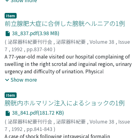
complained of left flank pain and left abdominal tumor
smooth and round punched-out defects in the bilateral
10 months after Miles' operation for rectal cancer. DIP
lower ureters. Ureteroscopic examination and punch
and RP showed extravasation from the right renal
Item
biopsy were performed with a suspected diagnosis of
前立腺肥大症に合併した膀胱ヘルニアの1例
pelvis, and computed tomographic (CT) scan showed
ureteritis cystica. The histological examination
urinoma formation. Drainage of the urinoma was
38_837.pdf(3.98 MB)
revealed chronic ureteritis. This patient was given
performed and the ureteral stent was indwelled. The
(
泌尿器科紀要刊行会
,
泌尿器科紀要
,
Volume 38
,
Issue
conservative treatment (chemotherapy) and careful
urinoma and the extravasation was cured. We
7
,
1992
,
pp.837-840
)
follow-up.
emphasized the usefulness of indwelling the ureteral
長谷川, 史明
A 77-year-old male visited our hospital complaining of
;
岡田, 茂樹
;
青山, 直樹
;
鈴木, 俊明
;
高崎, 登
;
stent for the conservative management of spontaneous
宮崎, 重
swelling in the right scrotal and inguinal region, urinary
;
岩動, 孝一郎
;
Hasegawa, Fumiaki
;
Okada,
peripelvic extravasation caused by a malignant tumor,
Shigeki
urgency and difficulty of urination. Physical
;
Aoyama, Naoki
;
Suzuki, Toshiaki
;
Takasaki,
and a discussion of the relevant literature follows.
Noboru
examination revealed an elastic soft mass in the right
;
Miyazaki, Shigeru
;
Isurugi, Koichiro
Show more
inguinal region toward the right scrotum. Rectal
examination proved that the prostate was moderately
Item
enlarged. Cystogram and urethrography showed hernia
膀胱内ホルマリン注入によるショックの1例
of the bladder into the right scrotum and benign
38_841.pdf(181.72 KB)
prostatic hyperplasia. Urodynamic studies
(
泌尿器科紀要刊行会
,
泌尿器科紀要
,
Volume 38
,
Issue
demonstrated organic obstruction in the lower urinary
7
,
1992
,
pp.841-843
)
tract. Transurethral resection of the prostate was done
西村, 憲二
A case of shock following intravesical formalin
;
目黒, 則男
;
関原, 哲夫
;
吉岡, 俊昭
;
中村, 正廣
;
for benign prostatic hyperplasia. Later, surgical