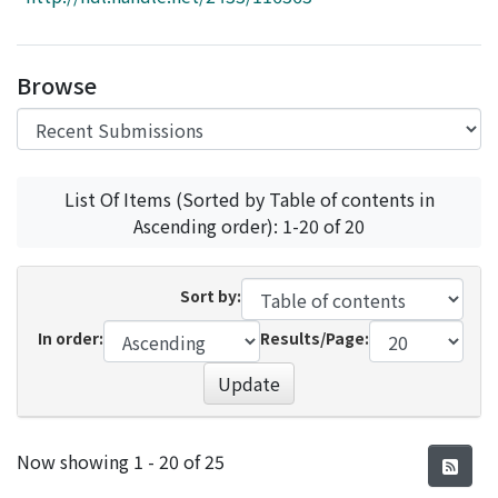
Access Statistics
Library Network
Browse
List Of Items (Sorted by Table of contents in
Ascending order): 1-20 of 20
Sort by:
In order:
Results/Page:
Update
Recent Submissions
Now showing
1 - 20 of 25