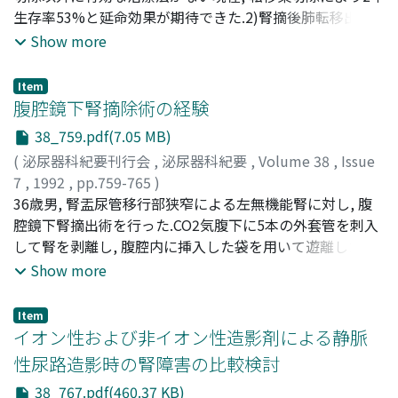
Mizuno, Yoshihito
生存率53%と延命効果が期待できた.2)腎摘後肺転移出現
;
Gohji, Kazuo
;
Ogawa, Takayoshi
;
Arakawa, Soichi
までの期間の長い症例に外科的切除の良い適応がある.3)
;
Matsumoto, Osamu
;
Kamidono, Sadao
;
Show more
Tobe, Satoru
同時性, 単発性転移巣に対しては, 原発巣手術後一定の化学
;
Ishii, Noboru
療法による観察期間を置くなど, 手術適応に慎重な考慮が
Item
必要である
腹腔鏡下腎摘除術の経験
38_759.pdf(7.05 MB)
(
泌尿器科紀要刊行会
,
泌尿器科紀要
,
Volume 38
,
Issue
7
,
1992
,
pp.759-765
)
松田, 公志
36歳男, 腎盂尿管移行部狭窄による左無機能腎に対し, 腹
;
内田, 潤二
;
川村, 博
;
小松, 洋輔
;
藤瀬, 久美子
;
寺地, 敏郎
腔鏡下腎摘出術を行った.CO2気腹下に5本の外套管を刺入
;
堀井, 泰樹
;
吉田, 修
;
Matsuda, Tadashi
;
Uchida, Junji
して腎を剥離し, 腹腔内に挿入した袋を用いて遊離した腎
;
Kawamura, Hiroshi
;
Komatz, Yosuke
;
Fujise, Kumiko
を細切し, 穿刺創を延長することなく体外に摘出した.手術
;
Terachi, Toshiro
;
Horii, Yasuki
;
Yoshida,
Show more
Osamu
時間は585分であった.術後に約310 mlの後出血あるも自然
に止血, 術後3日目に歩行, 9日目に退院した
Item
イオン性および非イオン性造影剤による静脈
性尿路造影時の腎障害の比較検討
38_767.pdf(460.37 KB)