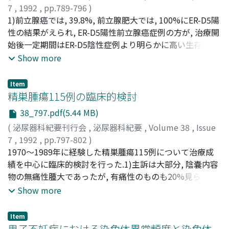
7
,
1992
,
pp.789-796
)
大石, 睦夫
1)前立腺癌では, 39.8%, 前立腺肥大では, 100%にER-D5陽
;
三宅, 弘治
;
越川, 卓
;
浅井, 淳平
;
村瀬, 達良
;
Ohishi, Mutsuo
性の結果がえられ, ER-D5陽性前立腺癌症例の方が, 治療開
;
Miyake, Koji
;
Koshikawa, Takashi
;
Asai,
Junpei
始後一定期間はER-D5陰性症例より明らかに高い生存率を
;
Murase, Tatsurou
えた.2)前立腺癌再燃のため, 再度前立腺癌組織採取が可能
Show more
であった症例では, 再燃時には, ER-D5陽性は1例も認めな
かった
Item
精巣腫瘍115例の臨床的検討
38_797.pdf(5.44 MB)
(
泌尿器科紀要刊行会
,
泌尿器科紀要
,
Volume 38
,
Issue
7
,
1992
,
pp.797-802
)
宮本, 浩
1970～1989年に経験した精巣腫瘍115例について治療成
;
三浦, 猛
;
野口, 純男
;
執印, 太郎
;
窪田, 吉信
;
穂坂,
正彦
績を中心に臨床的検討を行った.1)主訴は大部分, 陰嚢内容
;
Miyamoto, Hiroshi
;
Miura, Takeshi
;
Noguchi,
Sumio
物の無痛性腫大であったが, 有痛性のものも20%見られ
;
Shuin, Taro
;
Kubota, Yoshinobu
;
Hosaka,
Masahiko
た.2)患側は右側56例, 左側57例, 両側2例であった.また10
Show more
例で停留精巣の合併を認めた.3)年齢は平均31.7歳で, 5歳
以下と21～45歳に二峰性のピークを認めた.4)病理組織学
Item
的には, 単一組織型88例(セミノーマ68例, 胎児性癌10例,
男子不妊症における染色体異常頻度と染色体