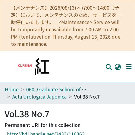
【メンテナンス】2026/08/13(木)7:00～14:00（予
定）において、メンテナンスのため、サービスを一
時停止いたします。 <Maintenance> Service will
be temporarily unavailable from 7:00 AM to 2:00
PM (tentative) on Thursday, August 13, 2026 due
to maintenance.
Home
060_Graduate School of Medicine
Home
Acta Urologica Japonica
Vol.38 No.7
Communities
Vol.38 No.7
Browse
Permanent URI for this collection
Download Ranking
http://hdl.handle.net/2433/116363