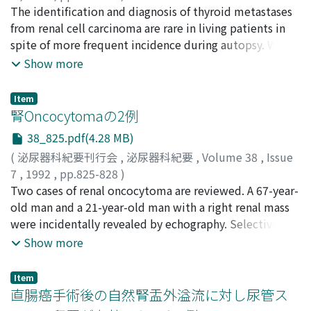
増田, 均
The identification and diagnosis of thyroid metastases
;
川上, 理
;
永松, 秀樹
;
長浜, 克志
;
山田, 拓己
;
根岸,
prevented subsequent emboli. This was a rare case of
壮治
from renal cell carcinoma are rare in living patients in
;
Masuda, Hitoshi
;
Kawakami, Satoru
;
Nagamatsu,
renal vein thrombosis in an old patient, because it was
Hideki
spite of more frequent incidence during autopsy. We
;
Nagahama, Katsushi
;
Yamada, Takumi
;
Negishi,
not associated with nephrotic syndrome or
Takeharu
reported two cases of thyroid metastases from renal
Show more
thromboembolic state and because it presented as
cell carcinoma. In both cases, histological examination
sudden onset.
revealed metastasis from renal cell carcinoma and
Item
negative immunohistological stain for thyroglobulin
腎Oncocytomaの2例
ruled out primary thyroid carcinoma.
38_825.pdf(4.28 MB)
(
泌尿器科紀要刊行会
,
泌尿器科紀要
,
Volume 38
,
Issue
7
,
1992
,
pp.825-828
)
山下, 真寿男
Two cases of renal oncocytoma are reviewed. A 67-year-
;
後藤, 章暢
;
守殿, 貞夫
;
仙石, 淳
;
北野, 喜彦
;
小田, 芳経
old man and a 21-year-old man with a right renal mass
;
梅津, 敬一
;
北沢, 荘平
;
Yamashita, Masuo
;
Goto, Akinobu
were incidentally revealed by echography. Selective
;
Kamidono, Sadao
;
Sengoku, Atsushi
;
Kitano, Yoshihiko
renal angiogram showed no spoke-wheel configuration
;
Oda, Yoshinori
;
Umezu, Keiichi
;
Show more
Kitazawa, Sohei
of vessels in either case. Both cases were pathologically
diagnosed as oncocytomas, constructed of large
Item
eosinophilic cells with granular cytoplasm and small
直腸癌手術後の自然腎盂外溢流に対し尿管ス
regular nuclei. The electron micrograph showed