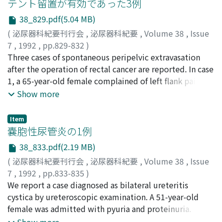
テント留置が有効であった3例
cytoplasm packed abundantly with mitochondria. The
38_829.pdf(5.04 MB)
two patients are in good condition 2.5 and 1.5 years
after diagnosis.
(
泌尿器科紀要刊行会
,
泌尿器科紀要
,
Volume 38
,
Issue
7
,
1992
,
pp.829-832
)
鎌田, 清治
Three cases of spontaneous peripelvic extravasation
;
吉弘, 悟
;
松山, 豪泰
;
瀧原, 博史
;
内藤, 克輔
;
安
井, 平造
after the operation of rectal cancer are reported. In case
;
Kamada, Kiyoharu
;
Yoshihiro, Satoru
;
Matsuyama, Hideyasu
1, a 65-year-old female complained of left flank pain
;
Takihara, Hiroshi
;
Naito,
Katsusuke
one month after high-anterior resection for rectal
;
Yasui, Heizo
Show more
cancer. Drip infusion pyelography (DIP) and retrograde
pyelography (RP) showed extravasation from the left
Item
renal pelvis. The ureteral stent was indwelled, and the
嚢胞性尿管炎の1例
extravasation showed remission. In case 2, a 55-year-old
38_833.pdf(2.19 MB)
female complained of left lumbago 6 months after
(
泌尿器科紀要刊行会
,
泌尿器科紀要
,
Volume 38
,
Issue
Miles' operation for rectal cancer. DIP showed
7
,
1992
,
pp.833-835
)
extravasation from the left renal pelvis. The same
谷川, 克己
We report a case diagnosed as bilateral ureteritis
;
松下, 一男
;
Tanikawa, Katsumi
;
Matsushita,
findings were confirmed on the repeated DIP after 10
Kazuo
cystica by ureteroscopic examination. A 51-year-old
days. The ureteral stent was indwelled, and the
female was admitted with pyuria and proteinuria.
extravasation was cured. In case 3, a 69-year-old male
Retrograde pyelography revealed multiple, small,
Show more