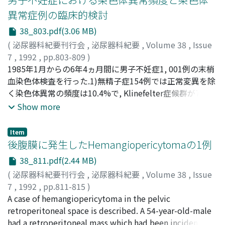
奇形腫10例), 複合組織型22例, non-germinal tumor 5例で
異常症例の臨床的検討
あった.5)病期分類では, stage 1 69例, 2A 25例, 2B 8例, 3A
38_803.pdf(3.06 MB)
3例, 3B1 5例, 3B2 2例, 3C 3例であった.6)治療は全例に高
位精巣摘除術を施行した.放射線療法, 化学療法, 後腹膜リ
(
泌尿器科紀要刊行会
,
泌尿器科紀要
,
Volume 38
,
Issue
ンパ節郭清術を行ったのはそれぞれ77例, 42例, 16例であ
7
,
1992
,
pp.803-809
)
った.7)死亡例は17例で, Kaplan-Meier法による5年生存率
松田, 公志
1985年1月からの6年4ヵ月間に男子不妊症1, 001例の末梢
;
堀井, 泰樹
;
小倉, 啓司
;
野々村, 光生
;
岡田, 謙一
はセミノーマで87.9%, 非セミノーマで66.9%であっ
郎
血染色体検査を行った.1)無精子症154例では正常変異を除
;
吉田, 修
;
Matsuda, Tadashi
;
Horii, Yasuki
;
Ogura,
た.CDDP導入による治療成績の変化に統計学的有意差は認
Keiji
く染色体異常の頻度は10.4%で, Klinefelter症候群が7.8%
;
Nonomura, Mitsuo
;
Okada, Kenichiro
;
Yoshida,
められなかった
Osamu
と多数を占めた.精子濃度2, 000万/ml以下の乏精子症326
Show more
例では, 染色体異常は4.6%に認められ, 常染色体転座が
3.1%と多数を占めた.無および乏精子症では, 精子数正常群
Item
に比べて染色体異常の頻度は有意に高く, 染色体検査の適
後腹膜に発生したHemangiopericytomaの1例
応と考えられる.2) Klinefelter症候群12例はすべて無精子
38_811.pdf(2.44 MB)
症であったが, 血清テストステロン値は正常の症例が多く,
(
泌尿器科紀要刊行会
,
泌尿器科紀要
,
Volume 38
,
Issue
男性ホルモン補充療法を行った症例はなかった.3)染色体
7
,
1992
,
pp.811-815
)
構造異常18例のうち, 精巣生検により5例で
藤井, 靖久
A case of hemangiopericytoma in the pelvic
;
増田, 光伸
;
広川, 信
;
松下, 和彦
;
朝倉, 茂夫
;
spermatogenic arrestが認められ, 染色体構造異常が減数
Fujii, Yasuhisa
retroperitoneal space is described. A 54-year-old-male
;
Masuda, Mitsunobu
;
Hirokawa, Makoto
;
分裂を障害していることが示唆された
Matsushita, Kazuhiko
had a retroperitoneal mass which had been incidentally
;
Asakura, Shigeo