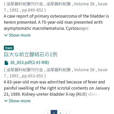
(
泌尿器科紀要刊行会
,
泌尿器科紀要
,
Volume 38
,
Issue
signet-ring cell type. There were no other metastatic
7
,
1992
,
pp.849-852
)
sites. Systemic chemotherapy was done with a
日原, 徹
A case report of primary osteosarcoma of the bladder is
;
田中, 元章
;
稲土, 博右
;
勝岡, 洋治
;
河村, 信夫
;
combination of mitomycin-C, 5-fluorouracil and
Hihara, Tohru
herein presented. A 75-year-old man presented with
;
Tanaka, Motoaki
;
Inatsuchi, Hiroaki
;
cytosine arabinoside. This chemotherapy was effective
Katsuoka, Yoji
asymptomatic macrohematuria. Cystoscopic
;
Kawamura, Nobuo
and complete remission was obtained at bladder and
examination revealed a large tumor with a broad base
Show more
rectum. Six months after chemotherapy, peritoneal
arisen on the anterior wall. Pelvic computed
recurrence developed and he died 9 months after
tomographic scan showed multiple calcifications in the
chemotherapy. However no recurrence of bladder
Item
tumor itself. Total cystectomy and ileal conduit were
巨大な前立腺結石の1例
tumor was detected. This was a quite rare case of
performed. Histopathological diagnosis was
metastatic bladder tumor characterized by good
38_853.pdf(2.43 MB)
osteosarcoma. The patient died 10 weeks after surgery.
response to systemic chemotherapy.
(
泌尿器科紀要刊行会
,
泌尿器科紀要
,
Volume 38
,
Issue
Metastasis to lung, heart, lymphnode, ureter and
7
,
1992
,
pp.853-855
)
peritoneum were identified by autopsy. Primary
川嶋, 秀紀
A 83-year-old man was admitted because of fever and
;
柏原, 昇
;
寺田, 隆久
;
岸本, 武利
;
Kawashima,
osteosarcoma of the bladder is a rare tumor, only 25
Hidenori
painful swelling of the right scrotal contents on January
;
Kashihara, Noboru
;
Terada, Takahisa
;
cases have been reported previously. The prognosis of
Kishimoto, Taketoshi
23, 1989. Kidney-ureter-bladder X-ray (KUB) showed
this tumor is very poor. Nineteen of these patients died
multiple big prostatic calculi which were compressed
Show more
within 6 months.
postero-laterally by benign prostate hyperplasia (BPH)
according to the CT film. UCG film revealed urethral
(current)
«
1
2
»