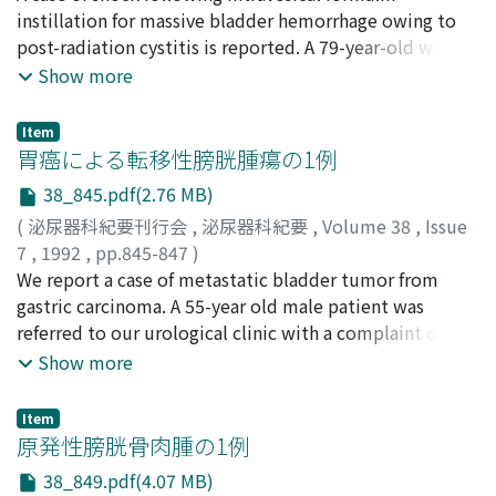
Nishimura, Kenji
instillation for massive bladder hemorrhage owing to
;
Meguro, Norio
;
Sekihara, Tetsuo
;
treatment for the bladder hernia was performed by
Yoshioka, Toshiaki
post-radiation cystitis is reported. A 79-year-old woman
;
Nakamura, Masahiro
replacing the bladder into the pelvic cavity and closing
had been treated with external irradiation for cancer of
Show more
the hernial ring without resection of the bladder wall.
the uterine body in 1981. She was suffering from
The bladder hernia proved to be a para-peritoneal type.
massive hematuria after hysterectomy in 1988. No
The postoperative course was uneventful. The previous
Item
hemostatic procedures were effective. Then we
胃癌による転移性膀胱腫瘍の1例
reports of urinary bladder hernia are reviewed and the
instilled 10% formalin into her bladder. After the
incidence, etiology, diagnosis the treatment are
38_845.pdf(2.76 MB)
instillation she entered a state of allergic shock.
discussed.
(
泌尿器科紀要刊行会
,
泌尿器科紀要
,
Volume 38
,
Issue
7
,
1992
,
pp.845-847
)
中村, 薫
We report a case of metastatic bladder tumor from
;
日原, 徹
;
西海, 孝男
;
米山, 桂八
;
Nakamura,
Kaoru
gastric carcinoma. A 55-year old male patient was
;
Hihara, Tohru
;
Nishiumi, Takao
;
Yoneyama,
Keihachi
referred to our urological clinic with a complaint of
frequent urination and voiding pain. He had undergone
Show more
total gastrectomy for poorly differentiated
adenocarcinoma, signet-ring cell type, 9 months earlier.
Item
Computed tomographic scan revealed a thick bladder
原発性膀胱骨肉腫の1例
and rectum wall all around. Punch biopsies from vesical
38_849.pdf(4.07 MB)
and rectal wall revealed metastatic adenocarcinoma,