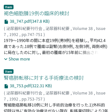
Item
褐色細胞腫19例の臨床的検討
38_747.pdf(347.8 KB)
(
泌尿器科紀要刊行会
,
泌尿器科紀要
,
Volume 38
,
Issue
7
,
1992
,
pp.747-751
)
松本, 美代
1979～1990年の間に本症19例(男9例)を経験し, 平均42.4
;
上門, 康成
;
宮井, 将博
;
萩野, 恵三
;
森本, 鎮義
;
大川, 順正
歳であった.18例で腫瘍は副腎(右側9例, 左側5例, 両側4例)
;
Matsumoto, Miyo
;
Uekado, Yasunari
;
Miyai,
Masahiro
に局在したのに対し, 最初の腫瘍が15年前に摘出されてい
;
Hagino, Keizou
;
Morimoto, Shigeyoshi
;
Ohkawa, Tadashi
た1例では副腎外に再発し, 組織学的に悪性褐色細胞腫と判
Show more
明し, 摘出した.高血圧は16例にみられ, 発作性14例, 持続
性2例であった.家族性褐色細胞腫は5例にみられた.3例は
Item
Sipple症候群を有した.術前の腫瘍局在診断上CT及びMRI
腎癌肺転移に対する手術療法の検討
は非常に有用な方法であった.術前α或いはβ遮断薬治療例
38_753.pdf(322.31 KB)
でも腫瘍摘出直後に有意の低血圧が起り, ノルエピネフリ
(
泌尿器科紀要刊行会
,
泌尿器科紀要
,
Volume 38
,
Issue
ン投与, 急速輸血, 或いは両者を必要とした
7
,
1992
,
pp.753-757
)
後藤, 章暢
腎細胞癌肺転移10例に対し手術的治療を行った.1)外科的
;
水野, 禄仁
;
郷司, 和男
;
小川, 隆義
;
荒川, 創一
;
松本, 修
切除以外に有効な治療法がない現在, 転移巣切除により2年
;
守殿, 貞夫
;
戸部, 智
;
石井, 昇
;
Gotoh, Akinobu
;