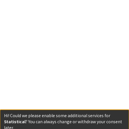
Hi! Could we please enable some additional services for
Statistical
? You can always change or withdraw your consent
Powered by DSpace and JAIRO Crawler-List
later.