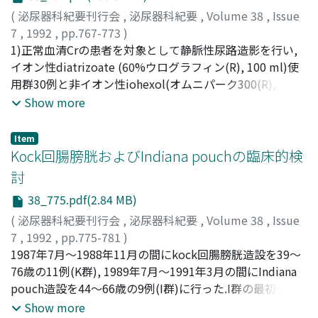
(
泌尿器科紀要刊行会
,
泌尿器科紀要
,
Volume 38
,
Issue
7
,
1992
,
pp.767-773
)
菅谷, 公男
1)正常血清Crの患者を対象として静脈性尿路造影を行い,
;
西沢, 理
;
能登, 宏光
;
鈴木, 隆志
;
下田, 直威
;
宮
形, 滋
イオン性diatrizoate (60%ウログラフィン(R), 100 ml)使
;
原田, 忠
;
土田, 正義
;
Sugaya, Kimio
;
Nishizawa,
Osamu
用群30例と非イオン性iohexol(オムニパーク300(R), 100
;
Noto, Hiromitsu
;
Suzuki, Takashi
;
Shimoda,
Naotake
ml)使用群30例に分けて造影剤による腎障害の程度を比較
;
Miyagata, Shigeru
;
Harada, Tadashi
;
Tsuchida,
Show more
Seigi
した.2)造影剤注入前と注入30分後に採尿し, 尿中ALB, γ-
GTP, NAG, β2 MG, Crを測定し, 尿中Crの値で除した比の値
Item
を用いて推計学的に検討した.3)造影剤注入30分後に
Kock回腸膀胱およびIndiana pouchの臨床的検
diatrizoate群でγ-GTP, NAGとβ2 MGが有意に増加し,
討
iohexol群ではγ-GTPとβ2 MGが有意に増加した.ALBは
38_775.pdf(2.84 MB)
diatrizoate群で増加傾向があった.4)各項目の前後の差の
値は, いずれもdiatrizoate群のほうがiohexol群より有意
(
泌尿器科紀要刊行会
,
泌尿器科紀要
,
Volume 38
,
Issue
に大きく, iohexolはdiatrizoateより腎障害が少ない結果
7
,
1992
,
pp.775-781
)
がえられた.5)造影剤による副作用症状のあった症例が, 副
杉澤, 裕
1987年7月～1988年11月の間にkock回腸膀胱造設を39～
;
堀内, 和孝
;
長谷川, 潤
;
原, 真
;
坪井, 成美
;
吉田, 和
作用症状のなかった症例に比べて腎障害が増強することは
弘
76歳の11例(K群), 1989年7月～1991年3月の間にIndiana
;
平岡, 保紀
;
西村, 泰司
;
秋元, 成太
;
川村, 直樹
;
なかった.年齢別では造影後に高齢者ほど腎障害が増強す
Sugizawa, Yutaka
pouch造設を44～66歳の9例(I群)に行った.I群の最初の4例
;
Horiuchi, Kazutaka
;
Hasegawa, Jun
;
ることもなかった.6)尿中Crは造影剤注入後に2群とも有意
Hara, Makoto
にileal patch変法, 後の5例にHeineke-Mikulicz法を行っ
;
Tsuboi, Narumi
;
Yoshida, Kazuhiro
;
Show more