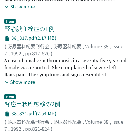
detected during evaluation of microscopic hematuria.
Show more
The pelvic arteriogram revealed an extremely
hypervascular mass at the arterial phase and intensive,
Item
longlasting and well-demarcated tumor stain at the
腎静脈血栓症の1例
capillary phase, which were characteristic of
38_817.pdf(2.17 MB)
hemangiopericytomas. Resection of the tumor was
(
泌尿器科紀要刊行会
,
泌尿器科紀要
,
Volume 38
,
Issue
difficult due to a well developed vessel mesh around
7
,
1992
,
pp.817-820
)
the tumor and adhesion to the surrounding tissues. The
三上, 修
A case of renal vein thrombosis in a seventy-five year old
;
吉田, 良
;
松田, 公志
;
小松, 洋輔
;
松下, 嘉明
;
中谷,
tumor weighted 45 g. The patient has remained free of
浩
female was reported. She complained of severe left
;
Mikami, Osamu
;
Yoshida, Ryou
;
Matsuda, Tadashi
;
disease for 29 months postoperatively. Since
Komatz, Yosuke
flank pain. The symptoms and signs resembled
;
Matsushita, Yoshiaki
;
Nakatani, Hiroshi
histopathological malignant features of
obstruction from a ureteral calculus. The kidney-
Show more
hemangiopericytoma are still obscure, long term and
ureter-bladder X-ray showed a calcification in the pelvic
close follow up is important.
cavity. She was admitted under the initial diagnosis of
Item
left ureteral stone. The venous phase of renal
腎癌甲状腺転移の2例
arteriography revealed venous collaterals (ureteric vein
38_821.pdf(2.54 MB)
and gonadal vein). Selective renal phlebography
(
泌尿器科紀要刊行会
,
泌尿器科紀要
,
Volume 38
,
Issue
demonstrated a radiolucent area. Warfarin, 6 mg orally
7
,
1992
,
pp.821-824
)
daily, has been administered for a year. It has effectively