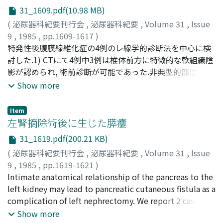
doubtful. Medullary thyroid cancer was discovered, but
adriamycin and dimethyl triazeno-imidazole
31_1609.pdf(10.98 MB)
pheochromocytomas could not be found.
carboxamide (CYVADIC). He has been well for more than
(
泌尿器科紀要刊行会
,
泌尿器科紀要
,
Volume 31
,
Issue
ten months without recurrence. Extraosseous
9
,
1985
,
pp.1609-1617
)
osteogenic sarcoma of the soft tissue is extremely rare,
荒井, 陽一
特発性後腹膜線維化症の4例のレ線学的診断法を中心に検
;
谷口, 隆信
;
郭, 俊逸
;
ARAI, Yoichi
;
TANIGUCHI,
and only 7 cases have been reported in Japan. In
Takanobu
討した.1) CTにて4例中3例は椎体前方に特徴的な軟組織陰
;
KAKU, Shunitsu
general, the prognosis of patients has been very poor
影が認められ, 術前診断が可能であった.非典型的部位にみ
with surgery, radiotherapy or chemotherapy alone. A
られた1例は腫瘍との鑑別が困難であった.2) 4例のfollow
Show more
suitable combination chemotherapy or radiotherapy or
up中, 2例にCT上後腹膜線維化症の陰影の自然消失が確認
both following radical surgery should be performed for
された.3) CT上は悪性腫瘍との鑑別がとくに重要である.4)
prolonging survival, and even obtaining a possible cure.
Item
後腹膜線維化症の診断・follow upにはCT scanがきわめて
左腎摘除術後に生じた膵瘻
有用である
31_1619.pdf(200.21 KB)
(
泌尿器科紀要刊行会
,
泌尿器科紀要
,
Volume 31
,
Issue
9
,
1985
,
pp.1619-1621
)
増田, 富士男
Intimate anatomical relationship of the pancreas to the
;
菱沼, 秀雄
;
飯塚, 典男
;
MASUDA, Fujio
;
HISHINUMA, Hideo
left kidney may lead to pancreatic cutaneous fistula as a
;
IIZUKA, Norio
complication of left nephrectomy. We report 2 cases of
pancreatic cutaneous fistulas that developed as a result
Show more