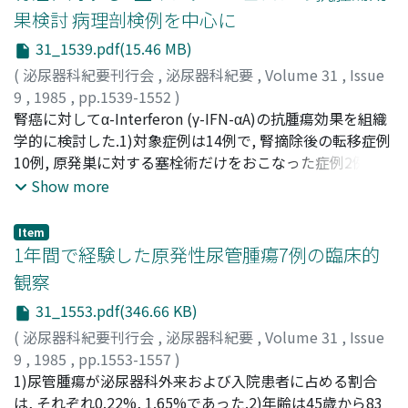
groupの2群に分けて統計学的観察をおこなっ
果検討 病理剖検例を中心に
た.prophylactic groupに関してCMA投与群はcontrolと比
31_1539.pdf(15.46 MB)
較して再発率, 生存率ともに有意差はなく, 予防的効果はほ
とんど認められなかった.advanced groupにおいて有効率
(
泌尿器科紀要刊行会
,
泌尿器科紀要
,
Volume 31
,
Issue
は11例中CRの1例であり9%であった.Progesterone療法の
9
,
1985
,
pp.1539-1552
)
副作用に関しては長期投与例において, ほぼ全例に体重増
山内, 民男
腎癌に対してα-Interferon (γ-IFN-αA)の抗腫瘍効果を組織
;
川村, 寿一
;
吉田, 修
;
福山, 拓夫
;
小倉, 啓司
;
中
加があり, 治療後3ヵ月で肝機能障害が出現し投与を中止し
川, 清秀
学的に検討した.1)対象症例は14例で, 腎摘除後の転移症例
;
YAMAUCHI, Tamio
;
KAWAMURA, Juichi
;
た1例, またインポテンツ, 閉経後の不正性器出血で投与を
YOSHIDA, Osamu
10例, 原発巣に対する塞栓術だけをおこなった症例2例, 手
;
FUKUYAMA, Takuo
;
OGURA, Keishi
;
延期した男女おのおの1例以外はとくに重篤な副作用は生
NAKAGAWA, Kiyohide
術をおこなわないもの1例, IFN治療中に腎摘除術をおこな
Show more
じなかった
ったもの1例であった.投与法は筋注連日投与とし, 300万単
位から始めて5, 000万単位を上限として, 3日ごとに増量の
Item
うえ最大耐用量で維持した.組織学的検討は, 剖検後13例,
1年間で経験した原発性尿管腫瘍7例の臨床的
治療中のもの1例におこなった.2) 14例での効果判定は, 小
観察
山・斎藤班の基準で, PR 2例, MR 1例, NC 5例, PD 6例(局
31_1553.pdf(346.66 KB)
所投与1例において, 局所的にはPR)であった.3)組織学的抗
腫瘍効果では, 原発巣の細胞組織型で, clear cell 8例, clear
(
泌尿器科紀要刊行会
,
泌尿器科紀要
,
Volume 31
,
Issue
cellおよびgranular cellの混合型3例, clear cellおよび
9
,
1985
,
pp.1553-1557
)
sarcomatoid type 1例, papillary type 1例で, 1例を除いて
武田, 正之
1)尿管腫瘍が泌尿器科外来および入院患者に占める割合
;
武田, 正雄
;
高橋, 等
;
郷, 秀人
;
TAKEDA,
悪性度分類はGrade 3であり, これらと転移部位の組織像と
Masayuki
は, それぞれ0.22%, 1.65%であった.2)年齢は45歳から83
;
TAKEDA, Masao
;
TAKAHASHI, Hitoshi
;
GO,