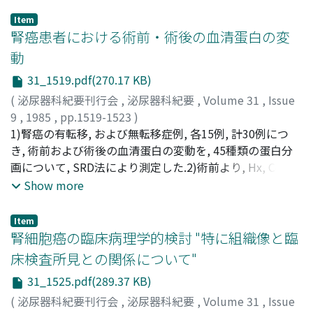
Item
腎癌患者における術前・術後の血清蛋白の変
動
31_1519.pdf(270.17 KB)
(
泌尿器科紀要刊行会
,
泌尿器科紀要
,
Volume 31
,
Issue
9
,
1985
,
pp.1519-1523
)
久住, 治男
1)腎癌の有転移, および無転移症例, 各15例, 計30例につ
;
中嶋, 和喜
;
西野, 昭夫
;
三崎, 俊光
;
右田, 俊介
;
HISAZUMI, Haruo
き, 術前および術後の血清蛋白の変動を, 45種類の蛋白分
;
NAKAJIMA, Kazuyoshi
;
NISHINO,
Akio
画について, SRD法により測定した.2)術前より, Hx, C4,
;
MISAKI, Toshimitsu
;
MIGITA, Shunsuke
C3, Znα2, ClsIの高値を示す症例には, 術後, 高率に遠隔転
Show more
移が認められた.3)有転移症例では, 術後もα1AT, α1AG,
α1X, α2HS, Hp, Cp, C9, C5, β2III, C3PAの高値が認められ
Item
た.4)有転移症例では, 術後もPre, Albの減少状態が持続し
腎細胞癌の臨床病理学的検討 "特に組織像と臨
た.5)有転移症例で, Fibronectinの低下が認められたこと
床検査所見との関係について"
により, 癌組織内でのfibrin沈着やfibrinogen代謝の亢進が
31_1525.pdf(289.37 KB)
示唆された
(
泌尿器科紀要刊行会
,
泌尿器科紀要
,
Volume 31
,
Issue