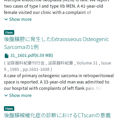
TURと恥骨上式前立腺摘出術とでその摘出重量を比較し
郡, 健二郎
two cases of type I and type IIb MEN. A 41-year-old
;
栗田, 孝
;
ESA, Atsunobu
;
SUGIYAMA,
た.TURは平均8.8 g, 恥骨上式前立腺摘出術は平均32.4 gで
Takahide
female visited our clinic with a complaint of
;
PARK, Young Chol
;
KATAOKA, Kiyonori
;
あり, この差は術前40 gを越えると予想されたものは恥骨
KANEKO, Shigeo
spontaneous discharge of urinary stones. Right lobe of
;
KOHRI, Kenjiro
;
KURITA, Takashi
Show more
上式前立腺摘出術をおこなったことによる
the thyroid had been resected in previous operation for
cancer. She was diagnosed to have hyperparathyroidism
Item
from hypercalcemia, hypophosphatemia and a small
後腹膜腔に発生したExtraosseous Osteogenic
tumor in the neck. Left upper parathyroid and a
Sarcomaの1例
lymphnode beside the left lower part of the thyroid
31_1601.pdf(6.59 MB)
were extirpated. Pathological examination revealed the
former as adenoma and the later as metastasis of
(
泌尿器科紀要刊行会
,
泌尿器科紀要
,
Volume 31
,
Issue
thyroid cancer. Since multiple pancreatic tumors and
9
,
1985
,
pp.1601-1608
)
pituitary tumor were later detected, she was diagnosed
平野, 敦之
A case of primary osteogenic sarcoma in retroperitoneal
;
小川, 隆敏
;
上門, 康成
;
吉田, 利彦
;
HIRANO,
to have type I MEN. Recently, her serum calcium level
Atsuyuki
space is reported. A 33-year-old man was admitted to
;
OGAWA, Takatoshi
;
UEKADO, Yasunari
;
again elevated. A 27-year-old male visited our clinic
YOSHIDA, Toshihiko
our hospital with complaints of left flank pain. On
with complaints of multiple tongue tumors, malfanoid
examination, a large tumor was found in the left
Show more
habitus and characteristic facies, such as lip
retroperitoneal space. After resection of the tumor, the
hypertrophy, everted eyelids and prognathism. This
patient was treated with combined chemotherapy by
Item
characteristic subjective picture made type IIb MEN
the regimen of cyclophosphamide, vincristine,
後腹膜線維化症の診断におけるCTscanの意義