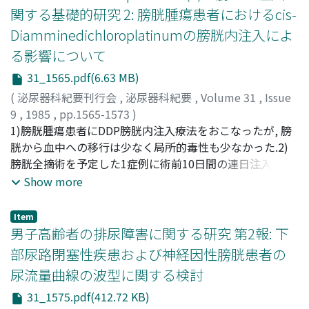
関する基礎的研究 2: 膀胱腫瘍患者におけるcis-
Diamminedichloroplatinumの膀胱内注入によ
る影響について
31_1565.pdf(6.63 MB)
(
泌尿器科紀要刊行会
,
泌尿器科紀要
,
Volume 31
,
Issue
9
,
1985
,
pp.1565-1573
)
平尾, 佳彦
1)膀胱腫瘍患者にDDP膀胱内注入療法をおこなったが, 膀
;
岩井, 哲郎
;
守屋, 昭
;
松木, 尚
;
吉田, 克法
;
駒田,
佐多男
胱から血中への移行は少なく局所的毒性も少なかった.2)
;
佐々木, 憲二
;
窪田, 一男
;
三馬, 省二
;
馬場谷, 勝廣
;
岡島, 英五郎
膀胱全摘術を予定した1症例に術前10日間の連日注入をお
;
小原, 壮一
;
末盛, 毅
;
金子, 佳照
;
中辻, 史好
;
吉田, 宏二郎
こない, 大星・下里の効果判定基準でgrade 2-Bの抗腫瘍効
;
吉江, 貫
;
森, 田昇
;
平松, 侃
;
田畑, 尚一
;
Show more
HIRAO, Yoshihiko
果を得た.3)再発予防を目的としたDDPの長期間歇的膀胱
;
IWAI, Akio
;
MORIYA, Akira
;
MATSUKI,
Hisashi
内注入療法を16例に試みたが, 4例にアレルギー様反応が
;
YOSHIDA, Yoshinori
;
KOMADA, Satao
;
SASAKI,
Item
Kenji
出現したため, すべての症例についてDDP膀胱内注入療法
;
KUBOTA, Kazuo
;
SANMA, Shoji
;
BABAYA,
男子高齢者の排尿障害に関する研究 第2報: 下
Katsuhiro
を中止した
;
OKAJIMA, Eigoro
;
OHARA, Soichi
;
SUEMORI,
部尿路閉塞性疾患および神経因性膀胱患者の
Tsuyoshi
;
KANEKO, Yoshiteru
;
NAKATSUJI, Fumiyoshi
;
尿流量曲線の波型に関する検討
YOSHIDA, Koujiro
;
YOSHIE, Touru
;
MORITA, Noboru
;
HIRAMATSU, Tadashi
;
TABATA, Shoichi
31_1575.pdf(412.72 KB)