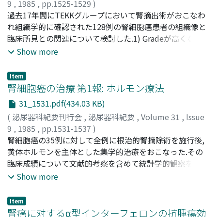
9
,
1985
,
pp.1525-1529
)
米田, 文男
過去17年間にTEKKグループにおいて腎摘出術がおこなわ
;
辻村, 玄弘
;
香川, 征
;
黒川, 一男
;
TEKKグループ
;
赤木, 郷
れ組織学的に確認された128例の腎細胞癌患者の組織像と
;
YONEDA, Fumio
;
TSUJIMURA, Haruhiro
;
KAGAWA, Susumu
臨床所見との関連について検討した.1) Gradeが高くなる
;
KUROKAWA, Kazuo
;
TEKK Group
;
AKAGI, Go
ほど赤沈亢進症例, CRP陽性症例が有意に増加していた.2)
Show more
α2-globulin上昇症例は, Grade 1, Grade 2に比べGrade 3
では有意に増加していた.3) Spindle cell型では, 8例中7例
Item
において赤沈亢進, CRP陽性, α2-globulin上昇がみられ
腎細胞癌の治療 第1報: ホルモン療法
た.4)境界不鮮明例では, 境界鮮明例に比べ赤沈亢進, CRP
31_1531.pdf(434.03 KB)
陽性が増加していたが有意の差はみられなかった.5)
(
泌尿器科紀要刊行会
,
泌尿器科紀要
,
Volume 31
,
Issue
Gradeが高くなるほどquick typeの占める割合が有意に高
9
,
1985
,
pp.1531-1537
)
かった.Spindle cell型では8例中7例がquick typeであっ
小林, 幹男
腎細胞癌の35例に対して全例に根治的腎摘除術を施行後,
;
今井, 強一
;
中井, 克幸
;
鈴木, 孝憲
;
永田, 稚弥
;
た.境界不鮮明例では, 境界鮮明例に比べquick typeが有意
伊藤, 善一
黄体ホルモンを主体とした集学的治療をおこなった.その
;
山中, 英寿
;
KOBAYASHI, Mikio
;
IMAI, Kyoichi
;
に多くみられた
NAKAI, Katsuyuki
臨床成績について文献的考察を含めて統計学的観察をおこ
;
SUZUKI, Takanori
;
NAGATA, Masaya
;
ITO, Yoshikazu
なった.腎細胞癌の35例にゲスターゲン療法をおこなった.
;
YAMANAKA, Hidetoshi
Show more
そのうち32例にchlormadinone acetate (CMA)を, 他の3例
にMedroxyprogesterone acetate (MPA)を使用した.CMA
Item
を投与した32例に対してprophylactic groupとadvanced
腎癌に対するα型インターフェロンの抗腫瘍効