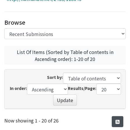
Access Statistics
Library Network
Browse
List Of Items (Sorted by Table of contents in
Ascending order): 1-20 of 20
Sort by:
In order:
Results/Page:
Update
Recent Submissions
Now showing
1 - 20 of 26