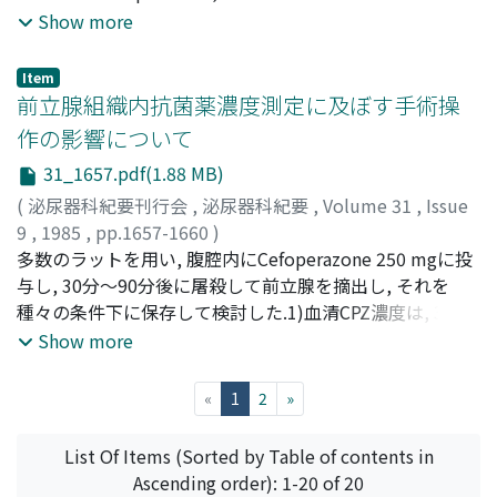
alteration. Furthermore, the management of infantile
Masao
combination with radiation therapy. Two complete
;
KIYOHARA, Hisakazu
;
USAMI, Michiyuki
;
KOTAKE,
Show more
testicular cancer is discussed.
Toshihiko
responses and two partial responses were observed.
One partial response was rendered no evidence of
Item
disease by sequential radiation therapy. Three of the
前立腺組織内抗菌薬濃度測定に及ぼす手術操
patients remained to have no evidence of disease from
作の影響について
16, 21 and 22 months. Toxicity was tolerable. VM-26 is
31_1657.pdf(1.88 MB)
an active drug in germinal testicular cancers and plays
an important role in salvage therapy, for refractory or
(
泌尿器科紀要刊行会
,
泌尿器科紀要
,
Volume 31
,
Issue
recurrent cases.
9
,
1985
,
pp.1657-1660
)
川嶋, 敏文
多数のラットを用い, 腹腔内にCefoperazone 250 mgに投
;
宮北, 英司
;
岡田, 敬司
;
河村, 信夫
;
大越, 正秋
;
KAWASHIMA, Toshifumi
与し, 30分～90分後に屠殺して前立腺を摘出し, それを
;
MIYAKITA, Hideshi
;
OKADA,
Keishi
種々の条件下に保存して検討した.1)血清CPZ濃度は, 30分
;
KAWAMURA, Nobuo
;
OOKOSHI, Masaaki
後にピークを示し以後低下したが, 前立腺組織内濃度は30
Show more
分後から90分後まで, ほぼ横ばい状態を示した.2)前立腺組
織を10%ウリガール液(TUR時に用いる灌流液)に浸すこ
(current)
«
1
2
»
と, また, 組織を細切することは前立腺組織内のCPZ濃度に
対して大きな影響を与えた.3)震盪操作はCPZ濃度に影響を
List Of Items (Sorted by Table of contents in
及ぼさなかった
Ascending order): 1-20 of 20