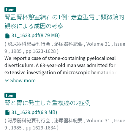
of surgical trauma to the pancreas during left
nephrectomy. The diagnosis was confirmed when
Item
amylase in the drainage was increased. Fistulas closed
腎盂腎杯憩室結石の1例 : 走査型電子顕微鏡的
spontaneously by adequate drainage in 55 and 33 days
観察による成因の考察
postoperatively.
31_1623.pdf(8.79 MB)
(
泌尿器科紀要刊行会
,
泌尿器科紀要
,
Volume 31
,
Issue
9
,
1985
,
pp.1623-1628
)
徳永, 周ニ
We report a case of stone-containing pyelocaliceal
;
菅田, 敏明
;
折戸, 松男
;
平野, 章治
;
大川, 光央
;
TOKUNAGA, Shuji
diverticulum. A 68-year-old man was admitted for
;
SUGATA, Toshiaki
;
ORITO, Matsuo
;
HIRANO, Shoji
extensive investigation of microscopic hematuria on
;
OHKAWA, Mitsuo
January 12, 1983. A cluster of numerous small
Show more
calcifications was disclosed in the left renal region on
an abdominal plain film and the case was considered to
Item
be of stones in the left kidney. An excretory pyelogram
腎と胃に発生した重複癌の2症例
showed that the stones were away from the collecting
31_1629.pdf(6.9 MB)
system of the left kidney. Through partial nephrectomy,
(
泌尿器科紀要刊行会
,
泌尿器科紀要
,
Volume 31
,
Issue
107 stones were removed on January 21, 1983.
9
,
1985
,
pp.1629-1634
)
Histological examination of the surgical specimen