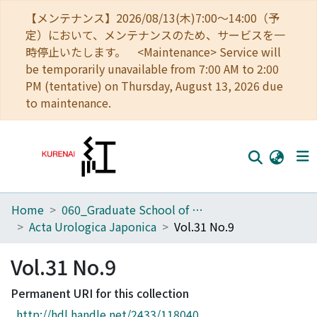
【メンテナンス】2026/08/13(木)7:00～14:00（予
定）において、メンテナンスのため、サービスを一
時停止いたします。 <Maintenance> Service will
be temporarily unavailable from 7:00 AM to 2:00
PM (tentative) on Thursday, August 13, 2026 due
to maintenance.
Home
060_Graduate School of Medicine
Home
Acta Urologica Japonica
Vol.31 No.9
Communities
Vol.31 No.9
Browse
Permanent URI for this collection
Download Ranking
http://hdl.handle.net/2433/118040