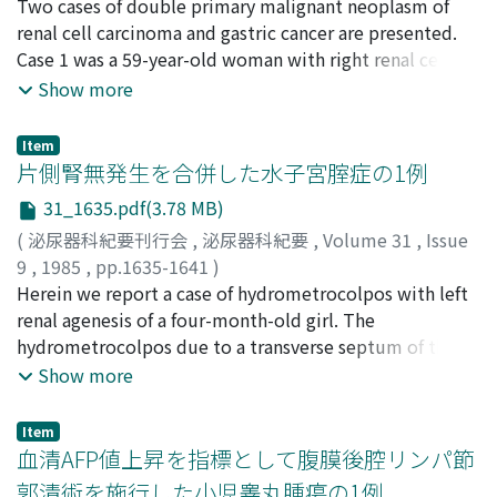
船木, 広英
Two cases of double primary malignant neoplasm of
;
鈴木, 信行
;
安達, 雅史
;
榊原, 敏文
;
佐久間, 芳文
;
revealed pyelocaliceal diverticulum. The stones were
大掘, 勉
renal cell carcinoma and gastric cancer are presented.
;
渡辺, 正敏
;
旭, 博史
;
森, 昌造
;
折居, 正之
;
佐藤, 俊
found to consist of calcium oxalate and calcium
一
Case 1 was a 59-year-old woman with right renal cell
;
FUNAKI, Hiroyoshi
;
SUZUKI, Nobuyuki
;
ADACHI,
phosphate by infrared spectrophotometry. In addition
Masashi
carcinoma (granular cell subtype) and gastric cancer
;
SAKAKIBARA, Toshifumi
;
SAKUMA, Yoshifumi
;
Show more
to these components, a small amount of magnesium
OHHORI, Tsutomu
(poorly differentiated adenocarcinoma). Case 2 was a
;
WATANABE, Masatoshi
;
ASAHI,
was detected by X-ray microanalysis. A scanning
Hiroshi
72-year-old man with left renal cell carcinoma (clear
;
MORI, Shozo
;
ORII, Masayuki
;
SATO, Shunichi
electron microscopic study of the cut surface of the
Item
cell carcinoma) and gastric cancer (tubular
片側腎無発生を合併した水子宮腟症の1例
stones disclosed the presence of a granular core
adenocarcinoma). In both cases, the occult blood
identified as urate and calcium oxalate, concentric
31_1635.pdf(3.78 MB)
reactions of stool was strong and clear gastrointestinal
laminations of crystallized substances in the mid-zone
(
泌尿器科紀要刊行会
,
泌尿器科紀要
,
Volume 31
,
Issue
symptoms developed. In these 2 cases of synchronous
and laminations of amorphous substances in the outer
9
,
1985
,
pp.1635-1641
)
double cancer, gastrectomy following nephrectomy
layer.
若林, 昭
Herein we report a case of hydrometrocolpos with left
;
藤井, 敬三
;
徳中, 荘平
;
稲田, 文衛
;
高村, 孝夫
;
八
was performed in the same operation.
竹, 直
renal agenesis of a four-month-old girl. The
;
WAKABAYASHI, Akira
;
FUJII, Hiromitsu
;
TOKUNAKA, Sohei
hydrometrocolpos due to a transverse septum of the
;
INADA, Fumie
;
TAKAMURA, Takao
;
YACHIKU, Sunao
vagina and left renal agenesis were confirmed by
Show more
laparotomy. The transverse septum was incised and
cured successfully by the abdominoperineal approach.
Item
We have collected 21 cases of hydrometrocolpos with
血清AFP値上昇を指標として腹膜後腔リンパ節
or without urinary tract malformations including our
郭清術を施行した小児睾丸腫瘍の1例