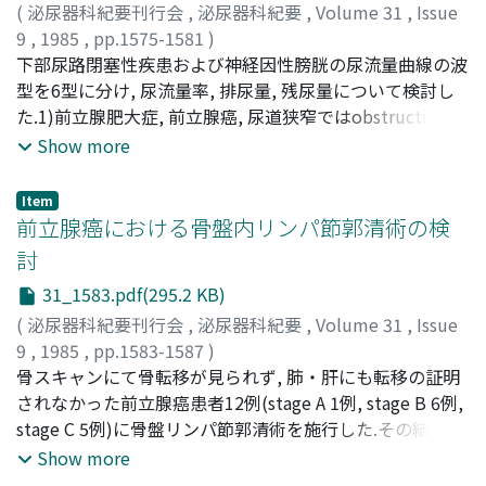
(
泌尿器科紀要刊行会
,
泌尿器科紀要
,
Volume 31
,
Issue
9
,
1985
,
pp.1575-1581
)
清水, 嘉門
下部尿路閉塞性疾患および神経因性膀胱の尿流量曲線の波
;
高橋, 康男
;
中井, 克幸
;
今井, 強一
;
山中, 英寿
;
黛, 卓爾
型を6型に分け, 尿流量率, 排尿量, 残尿量について検討し
;
佐藤, 仁
;
SHIMIZU, Kamon
;
TAKAHASHI, Yasuo
;
NAKAI, Katsuyuki
た.1)前立腺肥大症, 前立腺癌, 尿道狭窄ではobstructive
;
IMAI, Kyoichi
;
YAMANAKA, Hidetoshi
;
MAYUZUMI, Takuzi
diseases (OB)型がもっとも多かった.膀胱頸部硬化症でも
;
SATO, Zin
Show more
OB型がもっとも多かったが, anterior peak (AP)型の頻度
が, 33.3%と上記3疾患より多く認められた.2)波型別の尿
Item
流量率は, normal (N)型・Postirior peak (PP)型が良好で,
前立腺癌における骨盤内リンパ節郭清術の検
AP型・others (OT)型・OB型・neurogenic bladder (NB)
討
型の順に低値を示していた.3)下部尿路閉塞性疾患におけ
31_1583.pdf(295.2 KB)
る, 波型と排尿量, 残尿量の関係は, N型・PP型は排尿量が
多く残尿量が少ない.AP型・OT型は100 ml以上の排尿量と
(
泌尿器科紀要刊行会
,
泌尿器科紀要
,
Volume 31
,
Issue
50 ml未満の残尿量を示す例が多いが, OB型は100 ml未満
9
,
1985
,
pp.1583-1587
)
の排尿量と50 ml以上の残尿量を認める例が多かった.NB
林正, 健二
骨スキャンにて骨転移が見られず, 肺・肝にも転移の証明
;
石川, 悟
;
根本, 良介
;
小磯, 謙吉
;
武島, 仁
;
内田,
型は, 排尿量, 残尿量とも少なかった.4)神経因性膀胱にお
克紀
されなかった前立腺癌患者12例(stage A 1例, stage B 6例,
;
Rinsho, Kenji
;
Ishikawa, Satoru
;
Nemoto, Ryosuke
;
ける波型は, NB型が51.7%と過半数を占めており, 神経因
Koiso, Kenkichi
stage C 5例)に骨盤リンパ節郭清術を施行した.その結果
;
Takeshima, Hitoshi
;
Uchida, Katsunori
性膀胱に特徴的であった
stage Bで2例(33%), stage Cで5例(100%), 計7例において
Show more
リンパ節転移がみられた.酸性フォスファターゼ値は転移