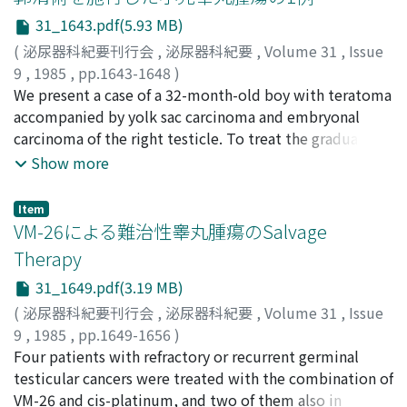
case in the Japanese literature and discussed its
31_1643.pdf(5.93 MB)
etiology and treatments.
(
泌尿器科紀要刊行会
,
泌尿器科紀要
,
Volume 31
,
Issue
9
,
1985
,
pp.1643-1648
)
竹内, 敏視
We present a case of a 32-month-old boy with teratoma
;
栗山, 学
;
斉藤, 昭弘
;
張, 邦光
;
兼松, 稔
;
坂, 義人
;
西浦, 常雄
accompanied by yolk sac carcinoma and embryonal
;
田中, 卓二
;
TAKEUCHI, Toshimi
;
KURIYAMA,
Manabu
carcinoma of the right testicle. To treat the gradual rise
;
SAITO, Akihiro
;
CHANG, Pang Kwang
;
KANEMATSU, Minoru
in serum AFP value 3 months postoperatively, he
;
BAN, Yoshihito
;
NISHIURA,
Show more
Tsuneo
received combined chemotherapy including VCR, CPM
;
TANAKA, Takuji
and ADM followed by bilateral retroperitoneal lymph
Item
node dissection. The preaortic lymph node disclosed,
VM-26による難治性睾丸腫瘍のSalvage
pathologically, yolk sac carcinoma and embryonal
Therapy
carcinoma, which demonstrated neither degeneration
31_1649.pdf(3.19 MB)
nor necrosis despite remarkable decrease in serum AFP
value after the chemotherapy. The patient had normal
(
泌尿器科紀要刊行会
,
泌尿器科紀要
,
Volume 31
,
Issue
AFP value and no evidence of recurrent disease 36
9
,
1985
,
pp.1649-1656
)
months after the lymph node dissection. We emphasize
三木, 恒治
Four patients with refractory or recurrent germinal
;
織田, 英昭
;
細木, 茂
;
木内, 利明
;
黒田, 昌男
;
清
the discrepancy between the response of the tumor
原, 久和
testicular cancers were treated with the combination of
;
宇佐美, 道之
;
古武, 敏彦
;
MIKI, Tsuneharu
;
ODA,
marker after the chemotherapy and the histologic
Hideaki
VM-26 and cis-platinum, and two of them also in
;
SAIKI, Shigeru
;
KINOUCHI, Toshiaki
;
KURODA,