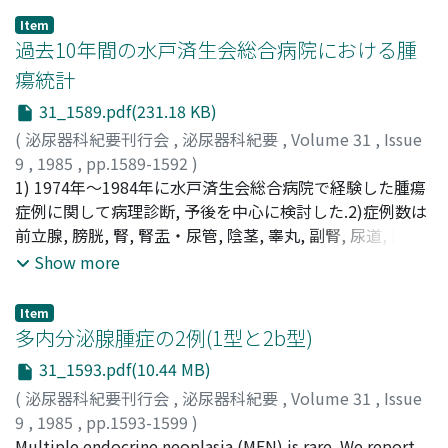
のあった7例中1例で異常値を示した.転移のなかった5例で
Item
は正常であり, リンパ節転移のマーカーとしての有用性に
過去10年間の水戸済生会総合病院における腫
乏しかった.術前の生検標本におけるgrade, Gleason分類は
瘍統計
いずれも悪性度が高くなるにつれてリンパ節転移をきたす
31_1589.pdf(231.18 KB)
割合も増加した
(
泌尿器科紀要刊行会
,
泌尿器科紀要
,
Volume 31
,
Issue
9
,
1985
,
pp.1589-1592
)
諸角, 誠人
1) 1974年～1984年に水戸済生会総合病院で経験した腫瘍
;
坂本, 善郎
;
小川, 由英
;
北川, 龍一
;
和久, 正良
;
MOROZUMI, Makoto
症例に関して病理診断, 予後を中心に検討した.2)症例数は
;
SAKAMOTO, Yoshiro
;
OGAWA,
Yoshihide
前立腺, 膀胱, 腎, 腎盂・尿管, 陰茎, 睾丸, 副腎, 尿道, 副睾
;
KITAGAWA, Ryuichi
;
WAKU, Masayoshi
丸の順に多くみられ, 陰嚢および精嚢にはみられなかった.
Show more
これはSmithらの泌尿器科的腫瘍の発生頻度にほぼ一致し
てした.3)腎腫瘍, 腎盂・尿管腫瘍, 膀胱腫瘍, 前立腺癌の実
Item
測生存率を比較したところ, 腎盂・尿管腫瘍と膀胱腫瘍は
多内分泌腺腫症の2例(1型と2b型)
類似傾向を認めた.これは病理組織学的に両者とも移行上
31_1593.pdf(10.44 MB)
皮癌であることに関連していると考えられた.また, 膀胱腫
(
泌尿器科紀要刊行会
,
泌尿器科紀要
,
Volume 31
,
Issue
瘍においてGrade別の実測生存率を比較したが, Grade 2と
9
,
1985
,
pp.1593-1599
)
Grade 3とでは有意差を認めた.4)前立腺肥大症における
江左, 篤宣
Multiple endocrine neoplasia (MEN) is rare. We report
;
杉山, 高秀
;
朴, 英哲
;
片岡, 喜代徳
;
金子, 茂男
;