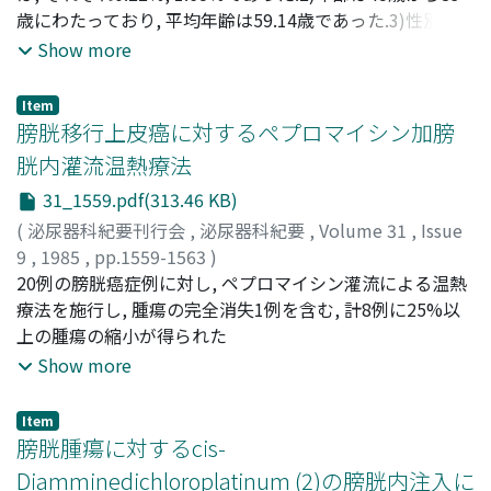
比較検討した.臨床的に有効であったものは組織学的にも
Hideto
歳にわたっており, 平均年齢は59.14歳であった.3)性別で
有効であり, また, 残存転移巣において, 臨床的に有効無効
は男:女の比率は2.5:1であった.4)患側は左側に多く, 発生
Show more
にかゝわらず, 原発巣で認めたGrade 3の細胞型は認めず,
部位は下部尿管1/3に多かった.5)臨床症状としては側腹部
よりGradeの低いものか, sarcomatoid typeのよりGrade
痛がもっとも多く, 肉眼的血尿がこれについだ.6) IVPでは
Item
の高いものが残っていた.4)組織学的にリンパ球などの細胞
5/7に水腎症または無機能腎を, 2/7では腫瘍部分の陰影欠
膀胱移行上皮癌に対するペプロマイシン加膀
浸潤像を認めず, 免疫学的反応をうかがわせる所見はえら
損のみで水腎症は認めなかった.7)逆行性腎盂尿管造影で
胱内灌流温熱療法
れなかった.5)副作用は, 発熱, 食思不振, 全身倦怠感をほぼ
は, 全例に腫瘍部尿管の閉塞ないし狭窄像を認めた.8) CT
31_1559.pdf(313.46 KB)
全例に認め, 白血球減少症, 血小板減少症などの骨髄抑制も
は全例に施行したが, 腫瘍が描出されたのは1例のみ
認めた.肝機能障害もかなりの例に認め, 中枢神経系障害は
(14.3%)であった.9)尿細胞診の陽性率は3/7 (42.8%)であ
(
泌尿器科紀要刊行会
,
泌尿器科紀要
,
Volume 31
,
Issue
ひとつのdose limiting factorであった
り, 腫瘍のgradeと細胞診の結果は平行しなかった.10) 7例
9
,
1985
,
pp.1559-1563
)
中6例に腎尿管全摘除術兼膀胱部分切除術を施行した.11)
中嶋, 和喜
20例の膀胱癌症例に対し, ペプロマイシン灌流による温熱
;
久住, 治男
;
三崎, 俊光
;
菅田, 敏明
;
越田, 潔
;
西
病理組織学的には, gradeとstageは相関した.high grade,
東, 康夫
療法を施行し, 腫瘍の完全消失1例を含む, 計8例に25%以
;
内藤, 克輔
;
亀田, 健一
;
田谷, 正
;
宮崎, 公臣
;
宮城,
high stageであるほど予後が悪かった
徹三郎
上の腫瘍の縮小が得られた
;
大滝, 三千雄
;
美川, 郁夫
;
NAKAJIMA, Kazuyoshi
;
HISAZUMI, Haruo
;
MISAKI, Toshimitsu
;
SUGATA,
Show more
Toshiaki
;
KOSHIDA, Kiyoshi
;
SAITO, Yasuo
;
NAITO,
Katsusuke
;
KAMEDA, Kenichi
;
TAYA, Tadashi
;
MIYAZAKI,
Item
Kimiomi
;
MIYAGI, Tetsusaburo
;
OHTAKI, Michio
;
膀胱腫瘍に対するcis-
MIKAWA, Ikuo
Diamminedichloroplatinum (2)の膀胱内注入に