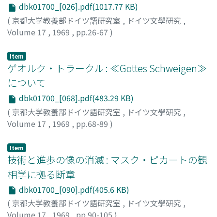
dbk01700_[026].pdf(1017.77 KB)
(
京都大学教養部ドイツ語研究室
,
ドイツ文學研究
,
Volume 17
,
1969
,
pp.26-67
)
本郷, 義武
;
Hongo, Yoshitake
;
ホンゴウ, ヨシタケ
Item
ゲオルク・トラークル : ≪Gottes Schweigen≫
について
dbk01700_[068].pdf(483.29 KB)
(
京都大学教養部ドイツ語研究室
,
ドイツ文學研究
,
Volume 17
,
1969
,
pp.68-89
)
平井, 俊夫
;
Hirai, Toshio
;
ヒライ, トシオ
Item
技術と進歩の像の消滅 : マスク・ピカートの観
相学に拠る断章
dbk01700_[090].pdf(405.6 KB)
(
京都大学教養部ドイツ語研究室
,
ドイツ文學研究
,
Volume 17
,
1969
,
pp.90-105
)