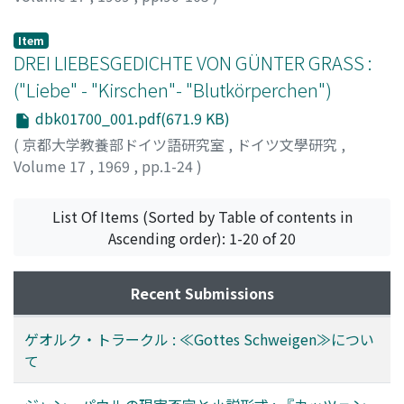
佐野, 利勝
;
Sano, Toshikatsu
;
サノ, トシカツ
Item
DREI LIEBESGEDICHTE VON GÜNTER GRASS :
("Liebe" - "Kirschen"- "Blutkörperchen")
dbk01700_001.pdf(671.9 KB)
(
京都大学教養部ドイツ語研究室
,
ドイツ文學研究
,
Volume 17
,
1969
,
pp.1-24
)
Berthold, Siegwart
List Of Items (Sorted by Table of contents in
Ascending order): 1-20 of 20
Recent Submissions
ゲオルク・トラークル : ≪Gottes Schweigen≫につい
て