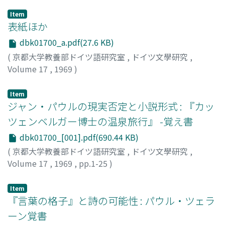
Item
表紙ほか
dbk01700_a.pdf(27.6 KB)
(
京都大学教養部ドイツ語研究室
,
ドイツ文學研究
,
Volume 17
,
1969
)
Item
ジャン・パウルの現実否定と小説形式 : 『カッ
ツェンベルガー博士の温泉旅行』 -覚え書
dbk01700_[001].pdf(690.44 KB)
(
京都大学教養部ドイツ語研究室
,
ドイツ文學研究
,
Volume 17
,
1969
,
pp.1-25
)
池田, 浩士
;
Ikeda, Hiroshi
;
イケダ, ヒロシ
Item
『言葉の格子』と詩の可能性 : パウル・ツェラ
ーン覚書