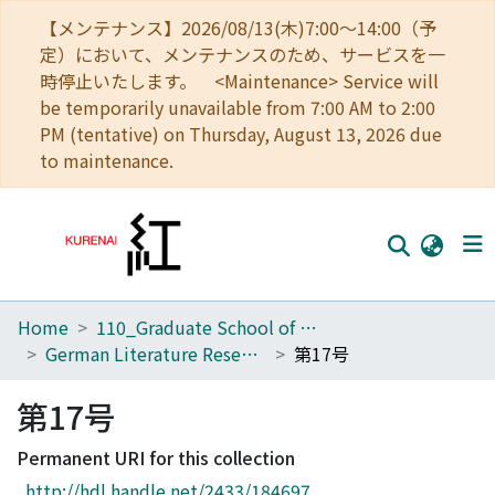
【メンテナンス】2026/08/13(木)7:00～14:00（予
定）において、メンテナンスのため、サービスを一
時停止いたします。 <Maintenance> Service will
be temporarily unavailable from 7:00 AM to 2:00
PM (tentative) on Thursday, August 13, 2026 due
to maintenance.
Home
110_Graduate School of Human and Environmental Studies
Home
German Literature Research
第17号
Communities
第17号
Browse
Permanent URI for this collection
Download Ranking
http://hdl.handle.net/2433/184697