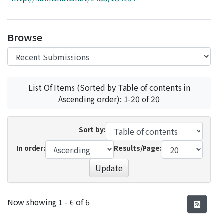
Access Statistics
Library Network
Browse
List Of Items (Sorted by Table of contents in
Ascending order): 1-20 of 20
Sort by:
In order:
Results/Page:
Update
Recent Submissions
Now showing
1 - 6 of 6