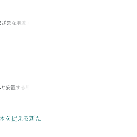
まざまな地域・階層
ず朝廷や五山文化圏
。さらに『扶桑名勝
側面も有し、朝廷の
ら一八世紀以降の日
景詩歌の伝播の射程
端を描き出した。
へと安置する場所を
に変わる新しい天皇
られる。山陵が陵戸
前儀式に最も端的に
変化は、律令国家の
同体を捉える新た