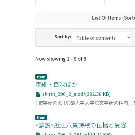
List Of Items (Sort
Sort by:
Recent Submissions
Now showing
1 - 8 of 8
Item
表紙・目次ほか
shirin_096_2_a.pdf(392.38 KB)
(
史学研究会 (京都大学大学院文学研究科内)
,
Item
<論説>近江八景詩歌の伝播と受容
shirin_096_2_251.pdf(2.24 MB)