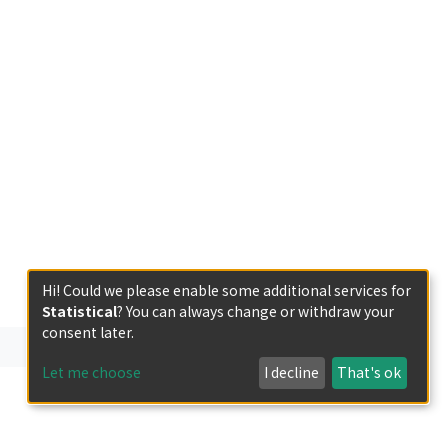
Hi! Could we please enable some additional services for
Statistical
? You can always change or withdraw your
consent later.
Let me choose
I decline
That's ok