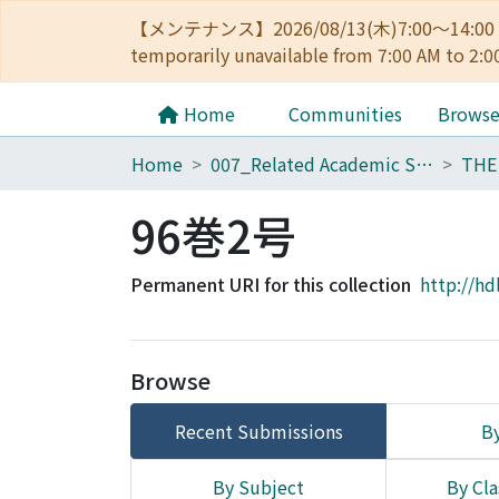
【メンテナンス】2026/08/13(木)7:00～14
temporarily unavailable from 7:00 AM to 2:0
Home
Communities
Brows
Home
007_Related Academic Societies
96巻2号
Permanent URI for this collection
http://hd
Browse
Recent Submissions
By
By Subject
By Cla