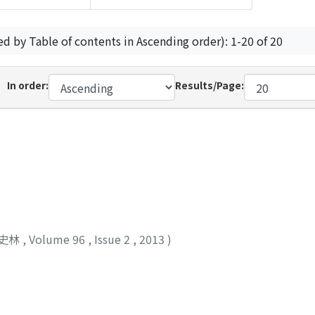
ed by Table of contents in Ascending order): 1-20 of 20
In order:
Results/Page:
史林
,
Volume 96
,
Issue 2
,
2013
)