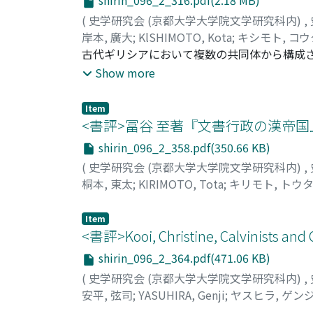
shirin_096_2_316.pdf(2.18 MB)
(
史学研究会 (京都大学大学院文学研究科内)
,
岸本, 廣大
;
KlSHIMOTO, Kota
;
キシモト, コウ
古代ギリシアにおいて複数の共同体から構成
依然ポリスのみを単位とした見方に規定され
Show more
グラフォイ職を加盟ポリスに割り当てる原則
アイデンティティに基づいた共同体「エトノ
Item
分析からは、アカイア連邦が複数の「エトノ
<書評>冨谷 至著『文書行政の漢帝国
らに、碑文における「アカイア人のコイノン
shirin_096_2_358.pdf(350.66 KB)
る統合政策を考察し、アカイア連邦が「エト
(
史学研究会 (京都大学大学院文学研究科内)
,
桐本, 東太
;
KIRIMOTO, Tota
;
キリモト, トウ
Item
<書評>Kooi, Christine, Calvinists and C
shirin_096_2_364.pdf(471.06 KB)
(
史学研究会 (京都大学大学院文学研究科内)
,
安平, 弦司
;
YASUHIRA, Genji
;
ヤスヒラ, ゲン