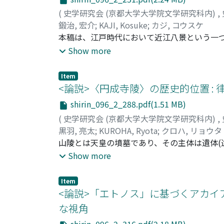
(
史学研究会 (京都大学大学院文学研究科内)
,
鍛治, 宏介
;
KAJI, Kosuke
;
カジ, コウスケ
本稿は、江戸時代において近江八景という一
の人々に教養として受容されていく過程を、
Show more
で産み出された近江八景詩歌が、堂上歌壇の
詩集』の板元吉田四郎右衛門に注目して、吉
Item
知を社会に広げる回路として、近江八景詩歌
<論説>〈円成寺陵〉の歴史的位置 :
用教養書における展開に注目し、さまざまな
shirin_096_2_288.pdf(1.51 MB)
が格段に広まったことを明らかにした。以上
(
史学研究会 (京都大学大学院文学研究科内)
,
黒羽, 亮太
;
KUROHA, Ryota
;
クロハ, リョウタ
山陵とは天皇の墳墓であり、その主体は遺体(
変えるが、このことは山陵が終焉し、新たに
Show more
陵のスタイルを<寺陵>と呼称することにした
によって管理されていたのに対し、<寺陵>に
Item
あらわれている。ここに律令山陵制度は大き
<論説>「エトノス」に基づくアカイ
転回とも対応するものと考えられる。
な視角