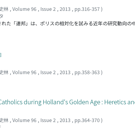
史林
,
Volume 96
,
Issue 2
,
2013
,
pp.316-357
)
タ
された「連邦」は、ポリスの相対化を試みる近年の研究動向の
ている部分がある。しかし、ヘレニズム時代のアカイア連邦の
の問題は、そのような見方からは説明できない。その問題に対
ス」という単位が有効であると考察した。そして、「エトノス
ス」から成り、公職制度において「エトノス」に配慮していた
』
」という文言の用例と連邦の議会制度改革の経緯から、連邦の
ノスの連邦」を志向していたことを明らかにした。
史林
,
Volume 96
,
Issue 2
,
2013
,
pp.358-363
)
タ
atholics during Holland's Golden Age : Heretics an
史林
,
Volume 96
,
Issue 2
,
2013
,
pp.364-370
)
ジ