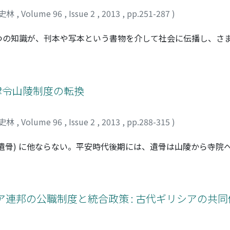
史林
,
Volume 96
,
Issue 2
,
2013
,
pp.251-287
)
つの知識が、刊本や写本という書物を介して社会に伝播し、さ
近江八景を詠んだ漢詩と和歌を素材に検討したものである。ま
みならず地下歌壇においても流布していたことを明らかにした
田家は書肆を営む一方、院雑色という朝廷の下級役人としての
が刊本世界へ流入する役割を果たしたことを指摘した。それか
 律令山陵制度の転換
誤謬も内包しつつ、手習教育の教材に利用されるなど、近江八
の検討を通じて、江戸時代書物文化における知の流通構造の一
史林
,
Volume 96
,
Issue 2
,
2013
,
pp.288-315
)
遺骨) に他ならない。平安時代後期には、遺骨は山陵から寺院
「寺の陵」が成立したことを意味するであろう。本稿では山陵
が、かかる変化の画期は、一条天皇の<円成寺陵>の成立に求め
おいては寺院がこれを行うようになる。このことは山陵使の陵
な転換点を迎えることとなったが、一一世紀初頭に生ずるこの
ア連邦の公職制度と統合政策 : 古代ギリシアの共