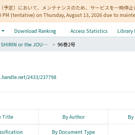
:00（予定）において、メンテナンスのため、サービスを一時停止いたします。 
0 PM (tentative) on Thursday, August 13, 2026 due to maint
e
Download Ranking
Access Statistics
Library
THE SHIRIN or the JOURNAL OF HISTORY
96巻2号
l.handle.net/2433/237798
 Title
By Author
By 
ssification
By Document Type