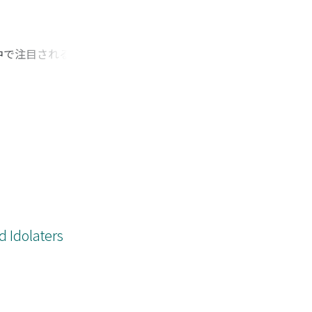
中で注目されるが、
公職制度、特にノモ
して、本稿は地域的
」という単位による
ことが示された。さ
「エトノス」に対す
d Idolaters