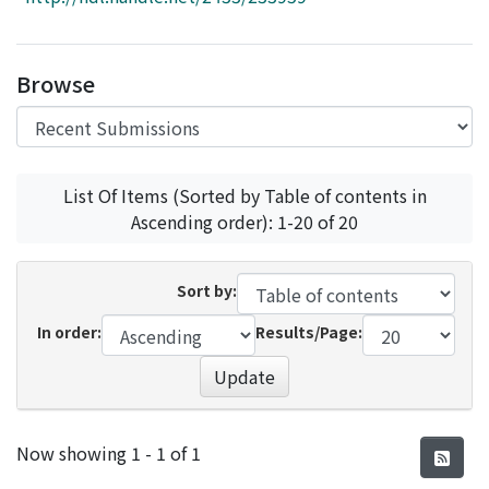
Access Statistics
Library Network
Browse
List Of Items (Sorted by Table of contents in
Ascending order): 1-20 of 20
Sort by:
In order:
Results/Page:
Update
Recent Submissions
Now showing
1 - 1 of 1