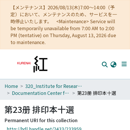
【メンテナンス】2026/08/13(木)7:00～14:00（予
定）において、メンテナンスのため、サービスを一
時停止いたします。 <Maintenance> Service will
be temporarily unavailable from 7:00 AM to 2:00
PM (tentative) on Thursday, August 13, 2026 due
to maintenance.
Home
320_Institute for Research in Humanities
Home
Documentation Center for Oriental Studies
第23册 排印本十選
Communities
第23册 排印本十選
Browse
Permanent URI for this collection
Download Ranking
http://hdl.handle.net/2433/233959