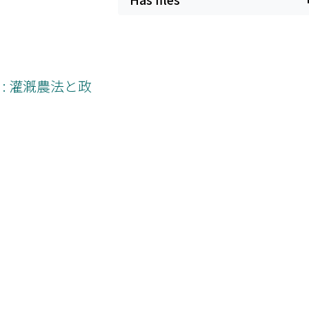
: 灌漑農法と政