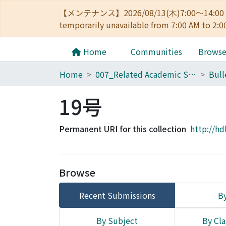
【メンテナンス】2026/08/13(木)7:00～14
temporarily unavailable from 7:00 AM to 2:0
Home
Communities
Brows
Home
007_Related Academic Societies
19号
Permanent URI for this collection
http://hd
Browse
Recent Submissions
By
By Subject
By Cla