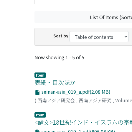
List Of Items (Sort
Sort by:
Recent Submissions
Now showing
1 - 5 of 5
Item
表紙・目次ほか
seinan-asia_019_a.pdf(2.08 MB)
(
西南アジア研究会
,
西南アジア研究
,
Volume
Item
<論文>18世紀インド・イスラムの宗
seinan-asia_019_1.pdf(806.08 KB)