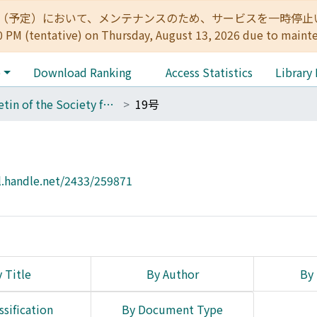
:00（予定）において、メンテナンスのため、サービスを一時停止いたします。 
0 PM (tentative) on Thursday, August 13, 2026 due to maint
e
Download Ranking
Access Statistics
Library
Bulletin of the Society for Western and Southern Asiatic Studies, Kyoto University
19号
l.handle.net/2433/259871
 Title
By Author
By 
ssification
By Document Type