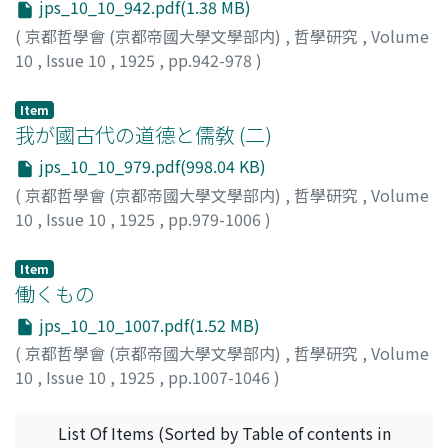
jps_10_10_942.pdf(1.38 MB)
(
京都哲學會 (京都帝國大學文學部内)
,
哲學研究
,
Volume
10
,
Issue 10
,
1925
,
pp.942-978
)
加藤, 仁平
Item
我が國古代の道德と儒敎 (二)
jps_10_10_979.pdf(998.04 KB)
(
京都哲學會 (京都帝國大學文學部内)
,
哲學研究
,
Volume
10
,
Issue 10
,
1925
,
pp.979-1006
)
高橋, 俊乘
Item
働くもの
jps_10_10_1007.pdf(1.52 MB)
(
京都哲學會 (京都帝國大學文學部内)
,
哲學研究
,
Volume
10
,
Issue 10
,
1925
,
pp.1007-1046
)
西田, 幾多郞
List Of Items (Sorted by Table of contents in