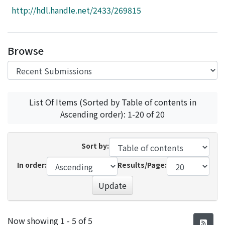
Access Statistics
http://hdl.handle.net/2433/269815
Library Network
Browse
List Of Items (Sorted by Table of contents in
Ascending order): 1-20 of 20
Sort by:
In order:
Results/Page:
Update
Recent Submissions
Now showing
1 - 5 of 5