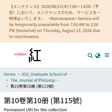
【メンテナンス】2026/08/13(木)7:00～14:00（予
定）において、メンテナンスのため、サービスを一
時停止いたします。 <Maintenance> Service will
be temporarily unavailable from 7:00 AM to 2:00
PM (tentative) on Thursday, August 13, 2026 due
to maintenance.
Home
010_Graduate School of Letters
Home
The Journal of Philosophical Studies
Communities
第10卷第10册 (第115號)
Browse
第10卷第10册 (第115號)
Download Ranking
Permanent URI for this collection