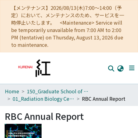
【メンテナンス】2026/08/13(木)7:00～14:00（予
定）において、メンテナンスのため、サービスを一
時停止いたします。 <Maintenance> Service will
be temporarily unavailable from 7:00 AM to 2:00
PM (tentative) on Thursday, August 13, 2026 due
to maintenance.
Home
150_Graduate School of Biostudies
Home
01_Radiation Biology Center
RBC Annual Report
Communities
RBC Annual Report
Browse
Download Ranking