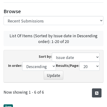
Browse
List Of Items (Sorted by Issue date in Descending
order): 1-20 of 20
Sort by:
In order:
Results/Page:
Update
Recent Submissions
Now showing
1 - 6 of 6
Item