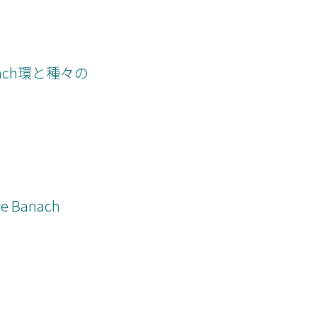
nach環と種々の
ive Banach