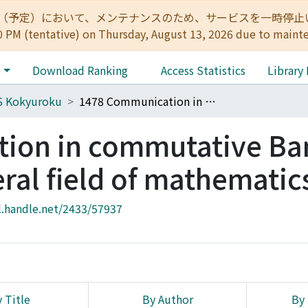
:00（予定）において、メンテナンスのため、サービスを一時停止いたします。 
0 PM (tentative) on Thursday, August 13, 2026 due to maint
e
Download Ranking
Access Statistics
Library
S Kokyuroku
1478 Communication in commutative Banach algebras and several field of mathematics
ion in commutative Ba
ral field of mathematic
l.handle.net/2433/57937
 Title
By Author
By 