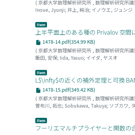
(
京都大学数理解析研究所
,
数理解析研究所講
Inoue, Jyunji
;
井上, 純治
;
イノウエ, ジュンジ
Item
上半平面上のある種の Privalov 空
1478-14.pdf(354.99 KB)
(
京都大学数理解析研究所
,
数理解析研究所講
飯田, 安保
;
Iida, Yasuo
;
イイダ, ヤスオ
Item
L$\infty$の近くの補外定理と可換 B
1478-15.pdf(349.42 KB)
(
京都大学数理解析研究所
,
数理解析研究所講
曽布川, 拓也
;
Sobukawa, Takuya
;
ソブカワ, 
Item
フーリエマルチプライヤーと関数の合成