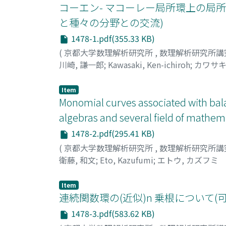
コーエン- マコーレー局所環上の局所
と種々の分野との交流)
1478-1.pdf(355.33 KB)
(
京都大学数理解析研究所
,
数理解析研究所講
川崎, 謙一郎
;
Kawasaki, Ken-ichiroh
;
カワサキ
Item
Monomial curves associated with b
algebras and several field of mathem
1478-2.pdf(295.41 KB)
(
京都大学数理解析研究所
,
数理解析研究所講
衛藤, 和文
;
Eto, Kazufumi
;
エトウ, カズフミ
Item
連続関数環の(近似)n 乗根について(
1478-3.pdf(583.62 KB)