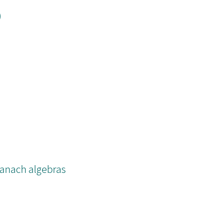
)
Banach algebras