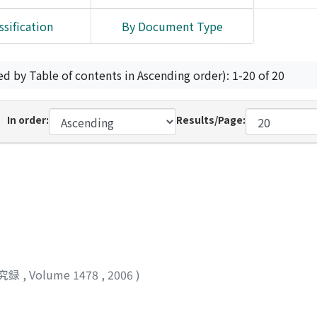
ssification
By Document Type
ed by Table of contents in Ascending order): 1-20 of 20
In order:
Results/Page:
究録
,
Volume 1478
,
2006
)