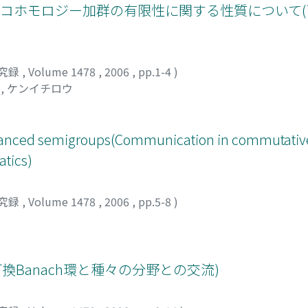
コホモロジー加群の有限性に関する性質について(可換
究録
,
Volume 1478
,
2006
,
pp.1-4
)
, ケンイチロウ
alanced semigroups(Communication in commutati
atics)
究録
,
Volume 1478
,
2006
,
pp.5-8
)
可換Banach環と種々の分野との交流)