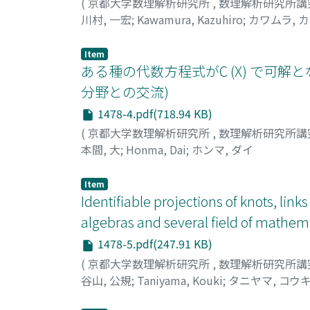
(
京都大学数理解析研究所
,
数理解析研究所講
川村, 一宏
;
Kawamura, Kazuhiro
;
カワムラ, 
Item
ある種の代数方程式がC (X) で可解とな
分野との交流)
1478-4.pdf(718.94 KB)
(
京都大学数理解析研究所
,
数理解析研究所講
本間, 大
;
Honma, Dai
;
ホンマ, ダイ
Item
Identifiable projections of knots, l
algebras and several field of mathem
1478-5.pdf(247.91 KB)
(
京都大学数理解析研究所
,
数理解析研究所講
谷山, 公規
;
Taniyama, Kouki
;
タニヤマ, コウ