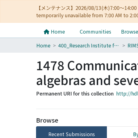
【メンテナンス】2026/08/13(木)7:00～14
temporarily unavailable from 7:00 AM to 2:0
Home
Communities
Brows
Home
400_Research Institute for Mathematical Sciences
RIM
1478 Communicat
algebras and seve
Permanent URI for this collection
http://hd
Browse
Recent Submissions
By