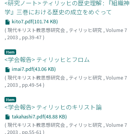
<研究ノート> ティリッヒの歴史理解 : 『組織神
学』三巻における歴史の成立をめぐって
kito7.pdf(101.74 KB)
(
現代キリスト教思想研究会
,
ティリッヒ研究
,
Volume 7
,
2003
,
pp.39-47
)
鬼頭, 葉子
;
Kito, Yoko
;
キトウ, ヨウコ
Item
<学会報告> ティリッヒとフロム
imai7.pdf(43.06 KB)
(
現代キリスト教思想研究会
,
ティリッヒ研究
,
Volume 7
,
2003
,
pp.49-54
)
今井, 尚生
;
Imai, Naoki
;
イマイ, ナオキ
Item
<学会報告> ティリッヒのキリスト論
takahashi7.pdf(48.88 KB)
(
現代キリスト教思想研究会
,
ティリッヒ研究
,
Volume 7
,
2003
,
pp.55-61
)