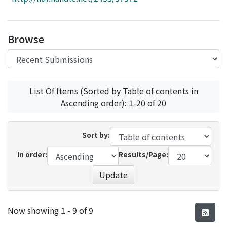
Access Statistics
Library Network
Browse
List Of Items (Sorted by Table of contents in
Ascending order): 1-20 of 20
Sort by:
In order:
Results/Page:
Update
Recent Submissions
Now showing
1 - 9 of 9