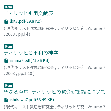
Item
ティリッヒ引用文献表
list7.pdf(29.8 KB)
(
現代キリスト教思想研究会
,
ティリッヒ研究
,
Volume 7
,
2003
,
pp.i-i
)
Item
ティリッヒと平和の神学
ashina7.pdf(71.36 KB)
(
現代キリスト教思想研究会
,
ティリッヒ研究
,
Volume 7
,
2003
,
pp.1-10
)
芦名, 定道
;
Ashina, Sadamichi
;
20201890
;
アシナ, サダミ
チ
Item
聖なる空虚 : ティリッヒの教会建築論について
ishikawa7.pdf(63.49 KB)
(
現代キリスト教思想研究会
,
ティリッヒ研究
,
Volume 7