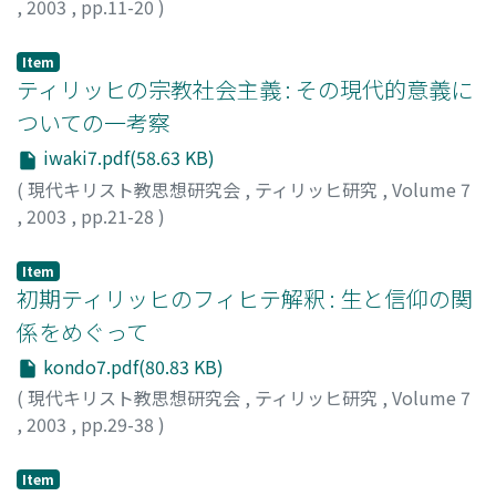
,
2003
,
pp.11-20
)
石川, 明人
;
Ishikawa, Akito
;
イシカワ, アキト
Item
ティリッヒの宗教社会主義 : その現代的意義に
ついての一考察
iwaki7.pdf(58.63 KB)
(
現代キリスト教思想研究会
,
ティリッヒ研究
,
Volume 7
,
2003
,
pp.21-28
)
岩城, 聰
;
Iwaki, Akira
;
イワキ, アキラ
Item
初期ティリッヒのフィヒテ解釈 : 生と信仰の関
係をめぐって
kondo7.pdf(80.83 KB)
(
現代キリスト教思想研究会
,
ティリッヒ研究
,
Volume 7
,
2003
,
pp.29-38
)
近藤, 剛
;
Kondo, Go
;
コンドウ, ゴウ
Item