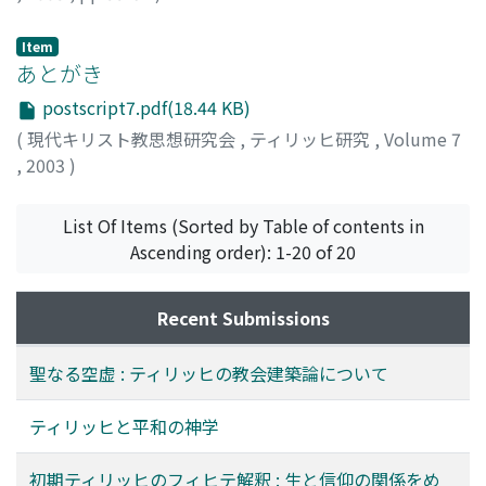
高橋, 良一
;
Takahashi, Ryoichi
;
タカハシ, リョウイチ
Item
あとがき
postscript7.pdf(18.44 KB)
(
現代キリスト教思想研究会
,
ティリッヒ研究
,
Volume 7
,
2003
)
芦名, 定道
;
Ashina, Sadamichi
;
アシナ, サダミチ
List Of Items (Sorted by Table of contents in
Ascending order): 1-20 of 20
Recent Submissions
聖なる空虚 : ティリッヒの教会建築論について
ティリッヒと平和の神学
初期ティリッヒのフィヒテ解釈 : 生と信仰の関係をめ