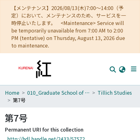
【メンテナンス】2026/08/13(木)7:00～14:00（予
定）において、メンテナンスのため、サービスを一
時停止いたします。 <Maintenance> Service will
be temporarily unavailable from 7:00 AM to 2:00
PM (tentative) on Thursday, August 13, 2026 due
to maintenance.
Home
010_Graduate School of Letters
Tillich Studies
Home
第7号
Communities
第7号
Browse
Permanent URI for this collection
Download Ranking
http://hdl.handle.net/2433/57572