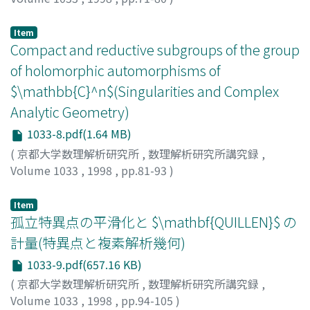
Yoshizaki, Junya
;
吉崎, 純也
;
ヨシザキ, ジュンヤ
Item
Compact and reductive subgroups of the group
of holomorphic automorphisms of
$\mathbb{C}^n$(Singularities and Complex
Analytic Geometry)
1033-8.pdf(1.64 MB)
(
京都大学数理解析研究所
,
数理解析研究所講究録
,
Volume 1033
,
1998
,
pp.81-93
)
KUTZSCHEBAUCH, FRANK
Item
孤立特異点の平滑化と $\mathbf{QUILLEN}$ の
計量(特異点と複素解析幾何)
1033-9.pdf(657.16 KB)
(
京都大学数理解析研究所
,
数理解析研究所講究録
,
Volume 1033
,
1998
,
pp.94-105
)