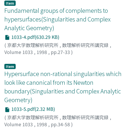
Item
Fundamental groups of complements to
hypersurfaces(Singularities and Complex
Analytic Geometry)
1033-4.pdf(630.29 KB)
(
京都大学数理解析研究所
,
数理解析研究所講究録
,
Volume 1033
,
1998
,
pp.27-33
)
Shimada, Ichiro
Item
Hypersurface non-rational singularities which
look like canonical from its Newton
boundary(Singularities and Complex Analytic
Geometry)
1033-5.pdf(2.32 MB)
(
京都大学数理解析研究所
,
数理解析研究所講究録
,
Volume 1033
,
1998
,
pp.34-58
)