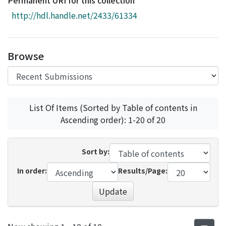
Permanent URI for this collection
Access Statistics
http://hdl.handle.net/2433/61334
Library Network
Browse
List Of Items (Sorted by Table of contents in
Ascending order): 1-20 of 20
Sort by:
In order:
Results/Page:
Update
Recent Submissions