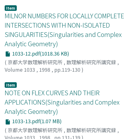
Item
MILNOR NUMBERS FOR LOCALLY COMPLETE
INTERSECTIONS WITH NON-ISOLATED
SINGULARITIES(Singularities and Complex
Analytic Geometry)
1033-12.pdf(1018.36 KB)
(
京都大学数理解析研究所
,
数理解析研究所講究録
,
Volume 1033
,
1998
,
pp.119-130
)
LEHMANN, Daniel
Item
NOTE ON FLEX CURVES AND THEIR
APPLICATIONS(Singularities and Complex
Analytic Geometry)
1033-13.pdf(1.07 MB)
(
京都大学数理解析研究所
,
数理解析研究所講究録
,
Volume 1033
,
1998
,
pp.131-139
)