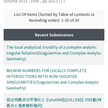
Volume 1033
,
1998
,
pp.163-171
)
Riemenschneider, Oswald
List Of Items (Sorted by Table of contents in
Ascending order): 1-20 of 20
Recent Submissions
The local analytical triviality of a complex analytic
singular foliation(Singularities and Complex Analytic
Geometry)
MILNOR NUMBERS FOR LOCALLY COMPLETE
INTERSECTIONS WITH NON-ISOLATED
SINGULARITIES(Singularities and Complex Analytic
Geometry)
孤立特異点の平滑化と $\mathbf{QUILLEN}$ の計量(特
異点と複素解析幾何)