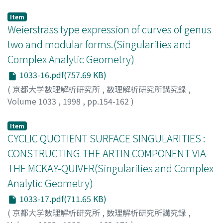
Aoki, Hiroki
;
青木, 宏樹
;
アオキ, ヒロキ
Item
Weierstrass type expression of curves of genus
two and modular forms.(Singularities and
Complex Analytic Geometry)
1033-16.pdf(757.69 KB)
(
京都大学数理解析研究所
,
数理解析研究所講究録
,
Volume 1033
,
1998
,
pp.154-162
)
KOMATSU, Makoto
Item
CYCLIC QUOTIENT SURFACE SINGULARITIES :
CONSTRUCTING THE ARTIN COMPONENT VIA
THE MCKAY-QUIVER(Singularities and Complex
Analytic Geometry)
1033-17.pdf(711.65 KB)
(
京都大学数理解析研究所
,
数理解析研究所講究録
,