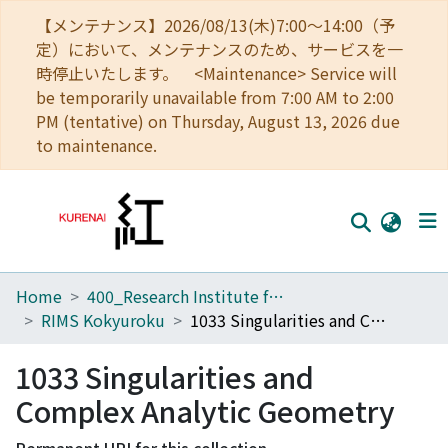
【メンテナンス】2026/08/13(木)7:00～14:00（予
定）において、メンテナンスのため、サービスを一
時停止いたします。 <Maintenance> Service will
be temporarily unavailable from 7:00 AM to 2:00
PM (tentative) on Thursday, August 13, 2026 due
to maintenance.
Home
400_Research Institute for Mathematical Sciences
Home
RIMS Kokyuroku
1033 Singularities and Complex Analytic Geometry
Communities
1033 Singularities and
Browse
Complex Analytic Geometry
Download Ranking