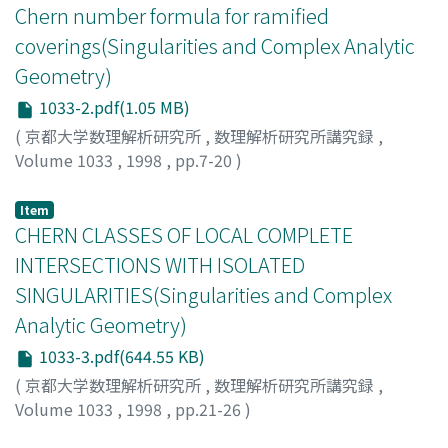
Chern number formula for ramified
coverings(Singularities and Complex Analytic
Geometry)
1033-2.pdf(1.05 MB)
(
京都大学数理解析研究所
,
数理解析研究所講究録
,
Volume 1033
,
1998
,
pp.7-20
)
Izawa, Takeshi
Item
CHERN CLASSES OF LOCAL COMPLETE
INTERSECTIONS WITH ISOLATED
SINGULARITIES(Singularities and Complex
Analytic Geometry)
1033-3.pdf(644.55 KB)
(
京都大学数理解析研究所
,
数理解析研究所講究録
,
Volume 1033
,
1998
,
pp.21-26
)
SUWA, TATSUO