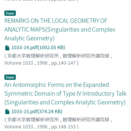
OKA, MUTSUO
Item
REMARKS ON THE LOCAL GEOMETRY OF
ANALYTIC MAPS(Singularities and Complex
Analytic Geometry)
1033-14.pdf(1002.05 KB)
(
京都大学数理解析研究所
,
数理解析研究所講究録
,
Volume 1033
,
1998
,
pp.140-147
)
KWIECINSKI, MICHAL
Item
An Antomorphic Forms on the Expanded
Symmetric Domain of Type IV Introductory Talk
(Singularities and Complex Analytic Geometry)
1033-15.pdf(374.24 KB)
(
京都大学数理解析研究所
,
数理解析研究所講究録
,
Volume 1033
,
1998
,
pp.148-153
)