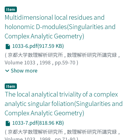
ISHII, Shihoko
;
TOMARI, Masataka
;
石井, 志保子
;
泊, 昌
孝
;
イシイ, シホコ
;
トマリ, マサタカ
Item
Multidimensional local residues and
holonomic D-modules(Singularities and
Complex Analytic Geometry)
1033-6.pdf(917.59 KB)
(
京都大学数理解析研究所
,
数理解析研究所講究録
,
Volume 1033
,
1998
,
pp.59-70
)
Tajima, Shinichi
;
Oaku, Toshinori
;
Nakamura, Yayoi
;
田
Show more
島, 慎一
;
大阿久, 俊則
;
中村, 弥生
;
タジマ, シンイチ
;
オオ
アク, トシノリ
;
ナカムラ, ヤヨイ
Item
The local analytical triviality of a complex
analytic singular foliation(Singularities and
Complex Analytic Geometry)
1033-7.pdf(818.96 KB)
(
京都大学数理解析研究所
,
数理解析研究所講究録
,
Volume 1033
,
1998
,
pp.71-80
)