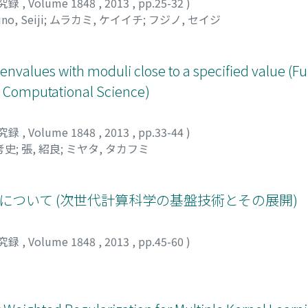
究録
,
Volume 1848
,
2013
,
pp.25-32
)
ino, Seiji
;
ムラカミ, ケイイチ
;
フジノ, セイジ
envalues with moduli close to a specified value (
n Computational Science)
究録
,
Volume 1848
,
2013
,
pp.33-44
)
考史
;
張, 紹良
;
ミヤタ, タカフミ
張について (次世代計算科学の基盤技術とその展開)
究録
,
Volume 1848
,
2013
,
pp.45-60
)