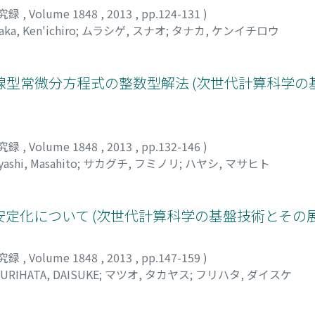
究録
,
Volume 1848
,
2013
,
pp.124-131
)
aka, Ken'ichiro
;
ムラシゲ, スナオ
;
タナカ, ケンイチロウ
型常微分方程式の整数型解法 (次世代計算科学の
究録
,
Volume 1848
,
2013
,
pp.132-146
)
yashi, Masahito
;
サカグチ, フミノリ
;
ハヤシ, マサヒト
定化について (次世代計算科学の基盤技術とその展
究録
,
Volume 1848
,
2013
,
pp.147-159
)
URIHATA, DAISUKE
;
マツオ, タカヤス
;
フリハタ, ダイスケ