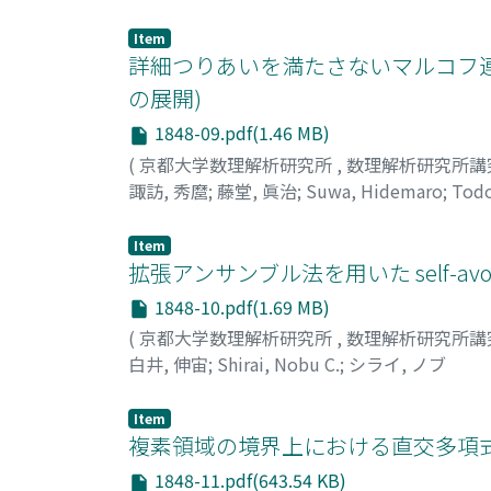
Item
詳細つりあいを満たさないマルコフ連
の展開)
1848-09.pdf(1.46 MB)
(
京都大学数理解析研究所
,
数理解析研究所講
諏訪, 秀麿
;
藤堂, 眞治
;
Suwa, Hidemaro
;
Todo
Item
拡張アンサンブル法を用いた self-av
1848-10.pdf(1.69 MB)
(
京都大学数理解析研究所
,
数理解析研究所講
白井, 伸宙
;
Shirai, Nobu C.
;
シライ, ノブ
Item
複素領域の境界上における直交多項式
1848-11.pdf(643.54 KB)