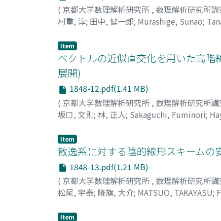
(
京都大学数理解析研究所
,
数理解析研究所講
村重, 淳
;
田中, 健一郎
;
Murashige, Sunao
;
Tan
Item
ベクトルの近似直交化を用いた高階線
展開)
1848-12.pdf(1.41 MB)
(
京都大学数理解析研究所
,
数理解析研究所講
坂口, 文則
;
林, 正人
;
Sakaguchi, Fuminori
;
Ha
Item
散逸系に対する陰的線形スキームの安
1848-13.pdf(1.21 MB)
(
京都大学数理解析研究所
,
数理解析研究所講
松尾, 宇泰
;
降旗, 大介
;
MATSUO, TAKAYASU
;
F
Item