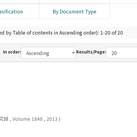
ssification
By Document Type
ed by Table of contents in Ascending order): 1-20 of 20
In order:
Results/Page:
究録
,
Volume 1848
,
2013
)