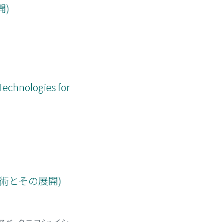
開)
echnologies for
技術とその展開)