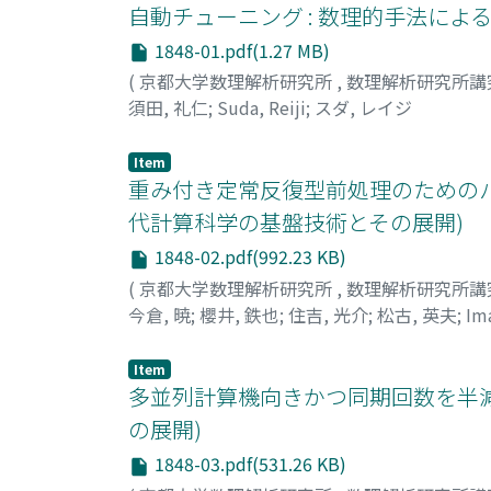
自動チューニング : 数理的手法によ
1848-01.pdf(1.27 MB)
(
京都大学数理解析研究所
,
数理解析研究所講
須田, 礼仁
;
Suda, Reiji
;
スダ, レイジ
Item
重み付き定常反復型前処理のためのパ
代計算科学の基盤技術とその展開)
1848-02.pdf(992.23 KB)
(
京都大学数理解析研究所
,
数理解析研究所講
今倉, 暁
;
櫻井, 鉄也
;
住吉, 光介
;
松古, 英夫
;
Ima
ラ, アキラ
;
サクライ, テツヤ
;
スミヨシ, コウ
Item
多並列計算機向きかつ同期回数を半減
の展開)
1848-03.pdf(531.26 KB)