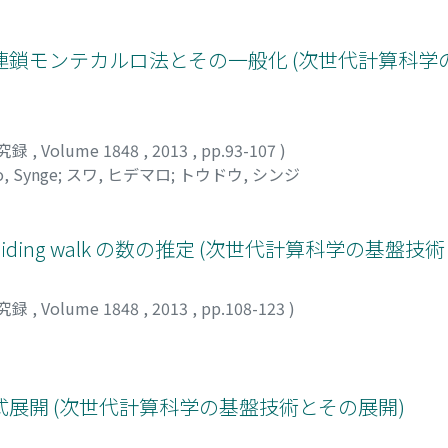
鎖モンテカルロ法とその一般化 (次世代計算科学
究録
,
Volume 1848
,
2013
,
pp.93-107
)
, Synge
;
スワ, ヒデマロ
;
トウドウ, シンジ
oiding walk の数の推定 (次世代計算科学の基盤技
究録
,
Volume 1848
,
2013
,
pp.108-123
)
展開 (次世代計算科学の基盤技術とその展開)