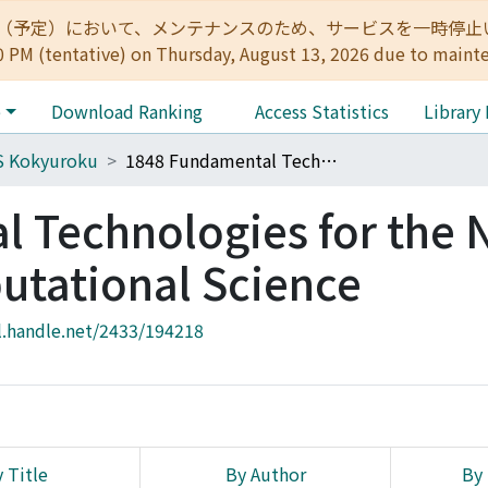
:00（予定）において、メンテナンスのため、サービスを一時停止いたします。 
0 PM (tentative) on Thursday, August 13, 2026 due to maint
e
Download Ranking
Access Statistics
Library
S Kokyuroku
1848 Fundamental Technologies for the Next-Generation Computational Science
 Technologies for the 
utational Science
l.handle.net/2433/194218
 Title
By Author
By 