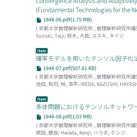
Convergence Analysis and Adaptively 
(Fundamental Technologies for the N
1848-06.pdf(1.75 MB)
(
京都大学数理解析研究所
,
数理解析研究所講
Suzuki, Taiji
;
鈴木, 大慈
;
スズキ, タイジ
Item
確率モデルを用いたテンソル因子化法
1848-07.pdf(507.81 KB)
(
京都大学数理解析研究所
,
数理解析研究所講
池田, 和司
;
林, 浩平
;
IKEDA, KAZUSHI
;
HAYASH
Item
多体問題におけるテンソルネットワー
1848-08.pdf(1.03 MB)
(
京都大学数理解析研究所
,
数理解析研究所講
原田, 健自
;
Harada, Kenji
;
ハラダ, ケンジ