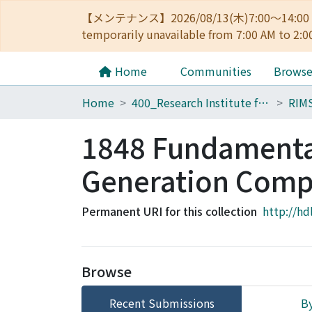
【メンテナンス】2026/08/13(木)7:00～14
temporarily unavailable from 7:00 AM to 2:0
Home
Communities
Brows
Home
400_Research Institute for Mathematical Sciences
RIM
1848 Fundamental
Generation Comp
Permanent URI for this collection
http://hd
Browse
Recent Submissions
By