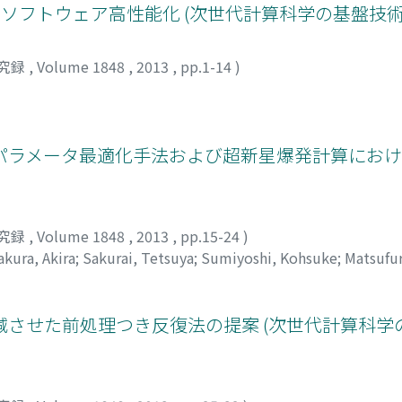
るソフトウェア高性能化 (次世代計算科学の基盤技
究録
,
Volume 1848
,
2013
,
pp.1-14
)
ラメータ最適化手法および超新星爆発計算における
究録
,
Volume 1848
,
2013
,
pp.15-24
)
kura, Akira
;
Sakurai, Tetsuya
;
Sumiyoshi, Kohsuke
;
Matsufu
スケ
;
マツフル, ヒデオ
させた前処理つき反復法の提案 (次世代計算科学