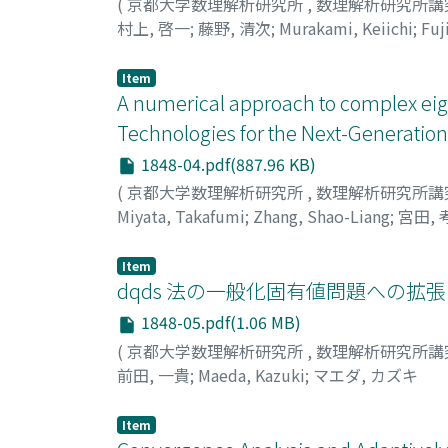
(
京都大学数理解析研究所
,
数理解析研究所講
村上, 啓一
;
藤野, 清次
;
Murakami, Keiichi
;
Fuj
Item
A numerical approach to complex eig
Technologies for the Next-Generatio
1848-04.pdf(887.96 KB)
(
京都大学数理解析研究所
,
数理解析研究所講
Miyata, Takafumi
;
Zhang, Shao-Liang
;
宮田, 
Item
dqds 法の一般化固有値問題への拡
1848-05.pdf(1.06 MB)
(
京都大学数理解析研究所
,
数理解析研究所講
前田, 一貴
;
Maeda, Kazuki
;
マエダ, カズキ
Item