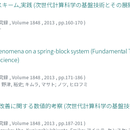
スキーム,実践 (次世代計算科学の基盤技術とその展
究録
,
Volume 1848
,
2013
,
pp.160-170
)
サ
henomena on a spring-block system (Fundamental T
Science)
究録
,
Volume 1848
,
2013
,
pp.171-186
)
;
野津, 裕史
;
キムラ, マサト
;
ノツ, ヒロフミ
収束改善に関する数値的考察 (次世代計算科学の基盤
究録
,
Volume 1848
,
2013
,
pp.187-201
)