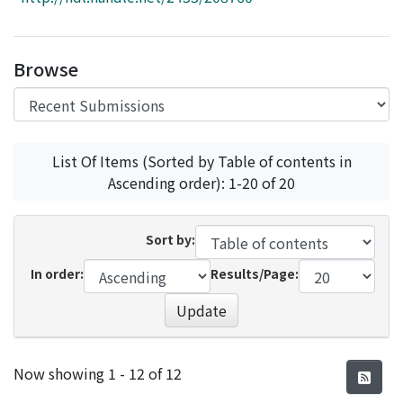
Access Statistics
Library Network
Browse
List Of Items (Sorted by Table of contents in
Ascending order): 1-20 of 20
Sort by:
In order:
Results/Page:
Update
Recent Submissions
Now showing
1 - 12 of 12