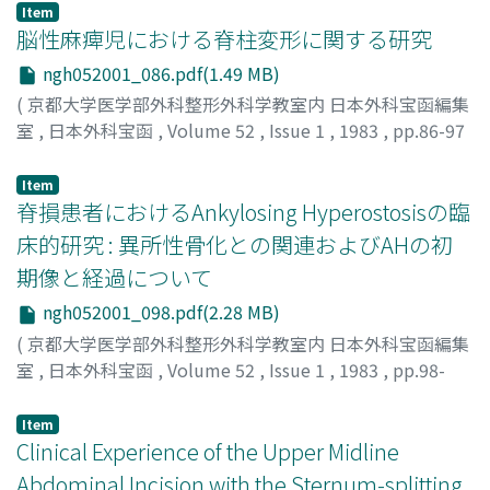
山本, 義介
;
YAMAMOTO, YOSHISUKE
Item
脳性麻痺児における脊柱変形に関する研究
ngh052001_086.pdf(1.49 MB)
(
京都大学医学部外科整形外科学教室内 日本外科宝函編集
室
,
日本外科宝函
,
Volume 52
,
Issue 1
,
1983
,
pp.86-97
)
杉田, 浩志
;
SUGITA, HIROSHI
Item
脊損患者におけるAnkylosing Hyperostosisの臨
床的研究 : 異所性骨化との関連およびAHの初
期像と経過について
ngh052001_098.pdf(2.28 MB)
(
京都大学医学部外科整形外科学教室内 日本外科宝函編集
室
,
日本外科宝函
,
Volume 52
,
Issue 1
,
1983
,
pp.98-
111
)
杉, 基嗣
;
SUGI, MOTOTSUGU
Item
Clinical Experience of the Upper Midline
Abdominal Incision with the Sternum-splitting