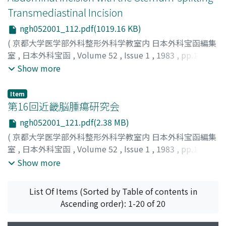
Transmediastinal Incision
ngh052001_112.pdf(1019.16 KB)
(
京都大学医学部外科整形外科学教室内 日本外科宝函編集
室
,
日本外科宝函
,
Volume 52
,
Issue 1
,
1983
,
pp.112-
120
)
Show more
SHIBA, TADAAKI
;
TERAJIMA, TAKERU
;
HASHIMURA,
CHIAKI
;
KITAHARA, SHINZO
;
SUZUKI, TAKAO
;
Item
TAKEUCHI, SETSUO
;
柴, 忠明
;
寺嶋, 剛
;
橋村, 千秋
;
北原,
第16回近畿脳腫瘍研究会
信三
;
鈴木, 孝雄
;
竹内, 節夫
ngh052001_121.pdf(2.38 MB)
(
京都大学医学部外科整形外科学教室内 日本外科宝函編集
室
,
日本外科宝函
,
Volume 52
,
Issue 1
,
1983
,
pp.121-
137
)
Show more
List Of Items (Sorted by Table of contents in
Ascending order): 1-20 of 20