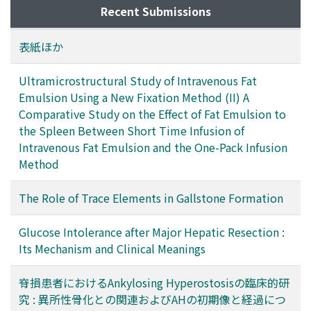
Recent Submissions
表紙ほか
Ultramicrostructural Study of Intravenous Fat
Emulsion Using a New Fixation Method (II) A
Comparative Study on the Effect of Fat Emulsion to
the Spleen Between Short Time Infusion of
Intravenous Fat Emulsion and the One-Pack Infusion
Method
The Role of Trace Elements in Gallstone Formation
Glucose Intolerance after Major Hepatic Resection :
Its Mechanism and Clinical Meanings
脊損患者におけるAnkylosing Hyperostosisの臨床的研
究 : 異所性骨化との関連およびAHの初期像と経過につ