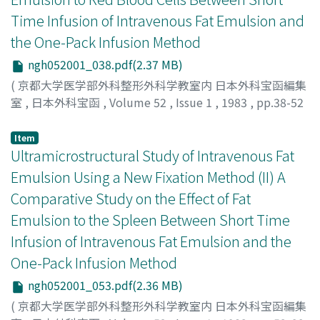
Time Infusion of Intravenous Fat Emulsion and
the One-Pack Infusion Method
ngh052001_038.pdf(2.37 MB)
(
京都大学医学部外科整形外科学教室内 日本外科宝函編集
室
,
日本外科宝函
,
Volume 52
,
Issue 1
,
1983
,
pp.38-52
)
MIKI, KIICHIRO
;
三木, 毅一郎
Item
Ultramicrostructural Study of Intravenous Fat
Emulsion Using a New Fixation Method (II) A
Comparative Study on the Effect of Fat
Emulsion to the Spleen Between Short Time
Infusion of Intravenous Fat Emulsion and the
One-Pack Infusion Method
ngh052001_053.pdf(2.36 MB)
(
京都大学医学部外科整形外科学教室内 日本外科宝函編集