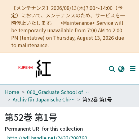
【メンテナンス】2026/08/13(木)7:00～14:00（予
定）において、メンテナンスのため、サービスを一
時停止いたします。 <Maintenance> Service will
be temporarily unavailable from 7:00 AM to 2:00
PM (tentative) on Thursday, August 13, 2026 due
to maintenance.
Home
060_Graduate School of Medicine
Home
Archiv für Japanische Chirurgie
第52巻 第1号
Communities
第52巻 第1号
Browse
Permanent URI for this collection
Download Ranking
http://hdl.handle.net/2433/208760