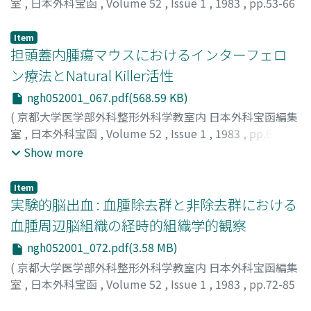
室
,
日本外科宝函
,
Volume 52
,
Issue 1
,
1983
,
pp.53-66
)
MIKI, KIICHIRO
;
三木, 毅一郎
Item
担頭蓋内腫瘍マウスにおけるインターフェロ
ン療法とNatural Killer活性
ngh052001_067.pdf(568.59 KB)
(
京都大学医学部外科整形外科学教室内 日本外科宝函編集
室
,
日本外科宝函
,
Volume 52
,
Issue 1
,
1983
,
pp.67-71
)
Show more
大塚, 信一
;
須田, 金弥
;
山下, 純宏
;
武内, 重二
;
半田, 肇
;
OTSUKA, SHIN-ICHI
;
SUDA, KINYA
;
YAMASHITA,
Item
JUNKOH
;
TAKEUCHI, JUJI
;
HANDA, HAJIME
実験的脳出血 : 血腫除去群と非除去群における
血腫周辺脳組織の経時的組織学的観察
ngh052001_072.pdf(3.58 MB)
(
京都大学医学部外科整形外科学教室内 日本外科宝函編集
室
,
日本外科宝函
,
Volume 52
,
Issue 1
,
1983
,
pp.72-85
)