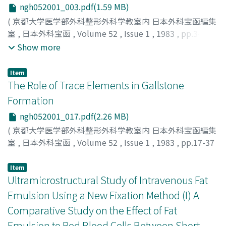
ngh052001_003.pdf(1.59 MB)
(
京都大学医学部外科整形外科学教室内 日本外科宝函編集
室
,
日本外科宝函
,
Volume 52
,
Issue 1
,
1983
,
pp.3-16
)
IRIE, RYUICHI
;
KONO, YUKIHIRO
;
AOYAMA, HIDEHISA
;
Show more
NAKATANI, TOSHIO
;
YASUDA, KAZUHIRO
;
OZAWA,
KAZUE
;
TOBE, TAKAYOSHI
;
入江, 龍一
;
河野, 幸裕
;
青山,
Item
英久
;
中谷, 寿男
;
安田, 和弘
;
小沢, 和恵
;
戸部, 隆吉
The Role of Trace Elements in Gallstone
Formation
ngh052001_017.pdf(2.26 MB)
(
京都大学医学部外科整形外科学教室内 日本外科宝函編集
室
,
日本外科宝函
,
Volume 52
,
Issue 1
,
1983
,
pp.17-37
)
SEKIYA, TSUKASA
;
関谷, 司
Item
Ultramicrostructural Study of Intravenous Fat
Emulsion Using a New Fixation Method (I) A
Comparative Study on the Effect of Fat
Emulsion to Red Blood Cells Between Short