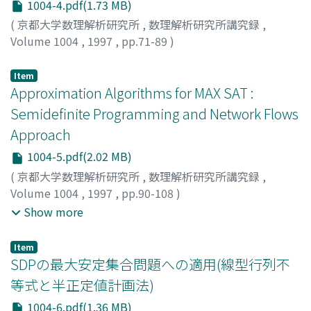
1004-4.pdf(1.73 MB)
(
京都大学数理解析研究所
,
数理解析研究所講究録
,
Volume 1004
,
1997
,
pp.71-89
)
Ohara, Atsumi
;
小原, 敦美
;
オハラ, アツミ
Item
Approximation Algorithms for MAX SAT :
Semidefinite Programming and Network Flows
Approach
1004-5.pdf(2.02 MB)
(
京都大学数理解析研究所
,
数理解析研究所講究録
,
Volume 1004
,
1997
,
pp.90-108
)
Asano, Takao
;
Hori, Kuniaki
;
Ono, Takao
;
Hirata, Tomio
;
Show more
浅野, 孝夫
;
堀, 邦彰
;
小野, 孝男
;
平田, 富夫
;
アサノ, タカオ
;
ホリ, クニアキ
;
オノ, タカオ
;
ヒラタ, トミオ
Item
SDPの最大安定集合問題への適用(線型行列不
等式と半正定値計画法)
1004-6.pdf(1.36 MB)