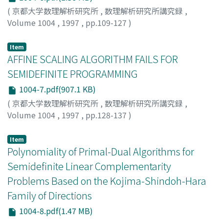
(
京都大学数理解析研究所
,
数理解析研究所講究録
,
Volume 1004
,
1997
,
pp.109-127
)
池辺, 淑子
;
IKEBE, Yoshiko
;
イケベ, ヨシコ
Item
AFFINE SCALING ALGORITHM FAILS FOR
SEMIDEFINITE PROGRAMMING
1004-7.pdf(907.1 KB)
(
京都大学数理解析研究所
,
数理解析研究所講究録
,
Volume 1004
,
1997
,
pp.128-137
)
MURAMATSU, Masakazu
Item
Polynomiality of Primal-Dual Algorithms for
Semidefinite Linear Complementarity
Problems Based on the Kojima-Shindoh-Hara
Family of Directions
1004-8.pdf(1.47 MB)