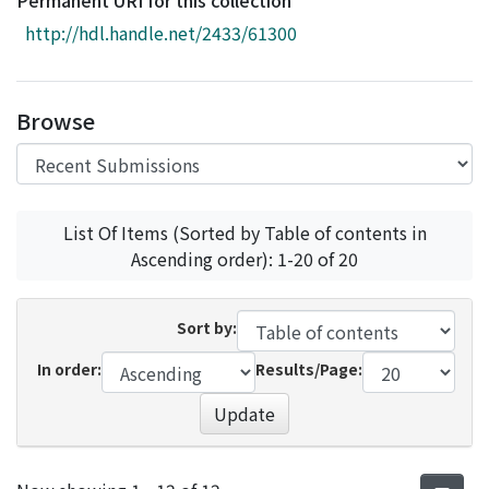
Permanent URI for this collection
Access Statistics
http://hdl.handle.net/2433/61300
Library Network
Browse
List Of Items (Sorted by Table of contents in
Ascending order): 1-20 of 20
Sort by:
In order:
Results/Page:
Update
Recent Submissions