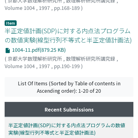
(
京都大学数理解析研究所
,
数理解析研究所講究録
,
Volume 1004
,
1997
,
pp.168-189
)
Yajima, Yasutoshi
;
Fujie, Tetsuya
;
矢島, 安敏
;
藤江, 哲也
;
ヤジマ, ヤストシ
;
フジエ, テツヤ
Item
半正定値計画(SDP)に対する内点法プログラム
の数値実験(線型行列不等式と半正定値計画法)
1004-11.pdf(879.25 KB)
(
京都大学数理解析研究所
,
数理解析研究所講究録
,
Volume 1004
,
1997
,
pp.190-199
)
藤沢, 克樹
;
Fujisawa, Katsuki
;
フジサワ, カツキ
List Of Items (Sorted by Table of contents in
Ascending order): 1-20 of 20
Recent Submissions
半正定値計画(SDP)に対する内点法プログラムの数値
実験(線型行列不等式と半正定値計画法)