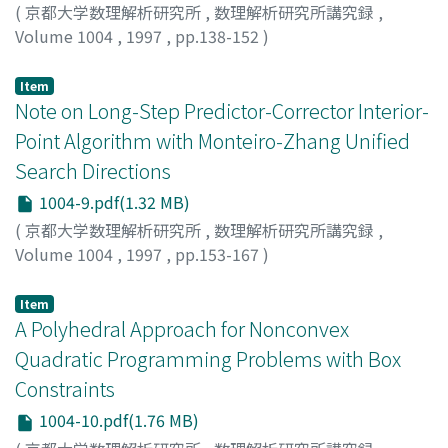
(
京都大学数理解析研究所
,
数理解析研究所講究録
,
Volume 1004
,
1997
,
pp.138-152
)
Monteiro, Ronato D.C.
;
Tsuchiya, Takashi
Item
Note on Long-Step Predictor-Corrector Interior-
Point Algorithm with Monteiro-Zhang Unified
Search Directions
1004-9.pdf(1.32 MB)
(
京都大学数理解析研究所
,
数理解析研究所講究録
,
Volume 1004
,
1997
,
pp.153-167
)
SHIDA, Masayuki
;
信太, 正之
;
シダ, マサユキ
Item
A Polyhedral Approach for Nonconvex
Quadratic Programming Problems with Box
Constraints
1004-10.pdf(1.76 MB)