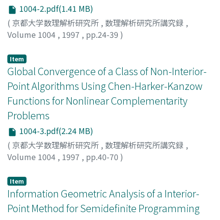
1004-2.pdf(1.41 MB)
(
京都大学数理解析研究所
,
数理解析研究所講究録
,
Volume 1004
,
1997
,
pp.24-39
)
Iwasaki, Tetsuya
;
Hara, Shinji
Item
Global Convergence of a Class of Non-Interior-
Point Algorithms Using Chen-Harker-Kanzow
Functions for Nonlinear Complementarity
Problems
1004-3.pdf(2.24 MB)
(
京都大学数理解析研究所
,
数理解析研究所講究録
,
Volume 1004
,
1997
,
pp.40-70
)
Hotta, Keisuke
;
Yoshise, Akiko
Item
Information Geometric Analysis of a Interior-
Point Method for Semidefinite Programming