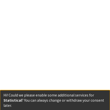
Hi! Could we please enable some additional services for
Statistical
? You can always change or withdraw your consent
Powered by DSpace and JAIRO Crawler-List
later.
All items in KURENAI are protected by original copyright,