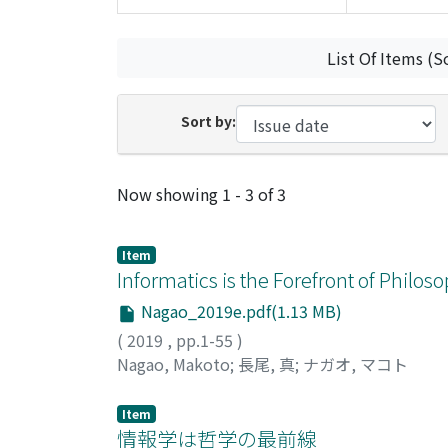
List Of Items (S
Sort by:
Recent Submissions
Now showing
1 - 3 of 3
Item
Informatics is the Forefront of Philos
Nagao_2019e.pdf(1.13 MB)
(
2019
,
pp.1-55
)
Nagao, Makoto
;
長尾, 真
;
ナガオ, マコト
Item
情報学は哲学の最前線