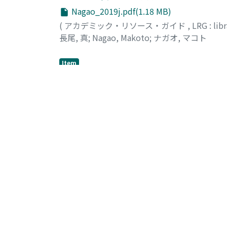
Nagao_2019j.pdf(1.18 MB)
(
アカデミック・リソース・ガイド
,
LRG : lib
⻑尾, 真
;
Nagao, Makoto
;
ナガオ, マコト
Item
心の時代
20180422_nagao_v4.pdf(215.37 KB)
(
2018
)
長尾, 真
21世紀は心の時代である。科学技術や生命科
方向に行きつつある。これを宗教や科学技術
Show more
List Of Items (S