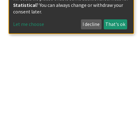
Statistical
? You can always change or withdraw your
consent later.
Let me choose
I decline
That's ok
ますますいがみあう
が期待されている。