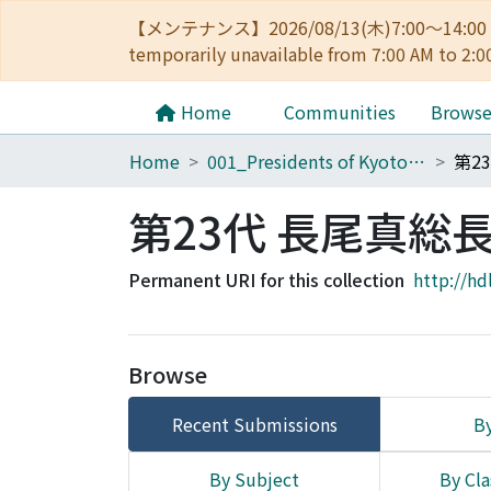
【メンテナンス】2026/08/13(木)7:00～14
temporarily unavailable from 7:00 AM to 2:0
Home
Communities
Brows
Home
001_Presidents of Kyoto University
第2
第23代 長尾真総
Permanent URI for this collection
http://hd
Browse
Recent Submissions
By
By Subject
By Cla