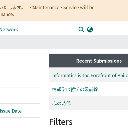
<Maintenance> Service will be
enance.
 Network
Recent Submissions
Informatics is the Forefront of Phi
情報学は哲学の最前線
心の時代
Issue Date
Filters