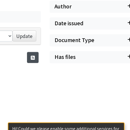
Author
Date issued
Update
Document Type
Has files
Hi! Could we please enable some additional services for