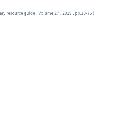
rary resource guide
,
Volume 27
,
2019
,
pp.10-76
)
学の急速な発展にもかかわらず、人の心は満たされず、人類は
がどのように受け止め、どうすればよいかについて考えること
orted by Issue date in Descending order): 1-20 of 20
Powered by DSpace and JAIRO Crawler-List