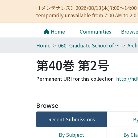
【メンテナンス】2026/08/13(木)7:00～14
temporarily unavailable from 7:00 AM to 2:0
Home
Communities
Brows
Home
060_Graduate School of Medicine
第40巻 第2号
Permanent URI for this collection
http://hd
Browse
Recent Submissions
By
By Subject
By Cla