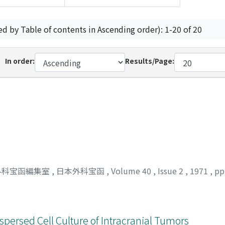
ed by Table of contents in Ascending order): 1-20 of 20
In order:
Results/Page:
外科宝函編集室
,
日本外科宝函
,
Volume 40
,
Issue 2
,
1971
,
pp
ispersed Cell Culture of Intracranial Tumors