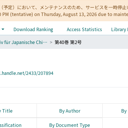
:00（予定）において、メンテナンスのため、サービスを一時停止いたします。 
0 PM (tentative) on Thursday, August 13, 2026 due to maint
e
Download Ranking
Access Statistics
Library
Archiv für Japanische Chirurgie
第40巻 第2号
l.handle.net/2433/207894
 Title
By Author
By 
ssification
By Document Type