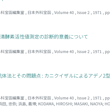
外科宝函編集室
,
日本外科宝函
,
Volume 40
,
Issue 2
,
1971
,
pp
の血清酵素活性値測定の診断的意義について
外科宝函編集室
,
日本外科宝函
,
Volume 40
,
Issue 2
,
1971
,
pp
体法とその問題点 : カニクイザルによるアデノ2
外科宝函編集室
,
日本外科宝函
,
Volume 40
,
Issue 2
,
1971
,
pp
浜田, 忠弥
;
浜島, 義博
;
KODAMA, HIROSHI
;
MASAKI, NAOYA
;
HO
HIMA, YOSHIHIRO