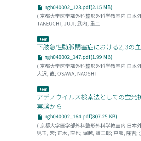
ngh040002_123.pdf(2.15 MB)
(
京都大学医学部外科整形外科学教室内 日本
TAKEUCHI, JUJI
;
武内, 重二
Item
下肢急性動脈閉塞症における2, 3
ngh040002_147.pdf(1.99 MB)
(
京都大学医学部外科整形外科学教室内 日本
大沢, 直
;
OSAWA, NAOSHI
Item
アデノウイルス検索法としての蛍光抗
実験から
ngh040002_164.pdf(807.25 KB)
(
京都大学医学部外科整形外科学教室内 日本
児玉, 宏
;
正木, 直也
;
堀越, 雄二郎
;
戸部, 隆吉
;
TOBE, TAKAYOSHI
;
HAMADA, CHUYA
;
HAMAS