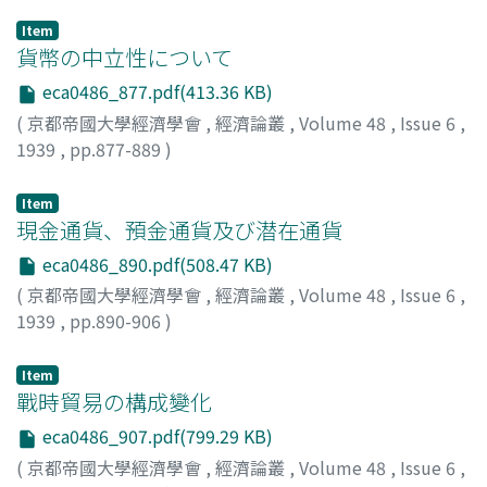
Item
貨幣の中立性について
eca0486_877.pdf(413.36 KB)
(
京都帝國大學經濟學會
,
經濟論叢
,
Volume 48
,
Issue 6
,
1939
,
pp.877-889
)
高田, 保馬
;
Takata, Yasuma
;
タカタ, ヤスマ
Item
現金通貨、預金通貨及び潜在通貨
eca0486_890.pdf(508.47 KB)
(
京都帝國大學經濟學會
,
經濟論叢
,
Volume 48
,
Issue 6
,
1939
,
pp.890-906
)
小島, 昌太郎
;
Kojima, Shotaro
;
コジマ, ショウタロウ
Item
戰時貿易の構成變化
eca0486_907.pdf(799.29 KB)
(
京都帝國大學經濟學會
,
經濟論叢
,
Volume 48
,
Issue 6
,