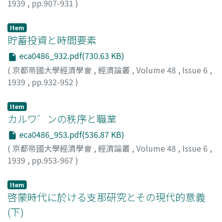
1939
,
pp.907-931
)
谷口, 吉彦
;
Taniguchi, Yoshihiko
;
タニグチ, ヨシヒコ
Item
貯蓄投資と時間要素
eca0486_932.pdf(730.63 KB)
(
京都帝國大學經濟學會
,
經濟論叢
,
Volume 48
,
Issue 6
,
1939
,
pp.932-952
)
一谷, 藤一郎
;
Ichitani, Toichiro
;
イチタニ, トウイチロウ
Item
カルワ゛ンの秩序と職業
eca0486_953.pdf(536.87 KB)
(
京都帝國大學經濟學會
,
經濟論叢
,
Volume 48
,
Issue 6
,
1939
,
pp.953-967
)
澤崎, 堅造
;
Sawazaki, Kenzo
;
サワザキ, ケンゾウ
Item
啓蒙時代に於ける支那研究とその現代的意義
(下)