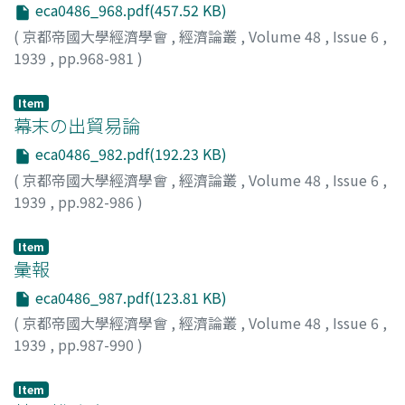
eca0486_968.pdf(457.52 KB)
(
京都帝國大學經濟學會
,
經濟論叢
,
Volume 48
,
Issue 6
,
1939
,
pp.968-981
)
島, 恭彦
;
Shima, Yasuhiko
;
シマ, ヤスヒコ
Item
幕末の出貿易論
eca0486_982.pdf(192.23 KB)
(
京都帝國大學經濟學會
,
經濟論叢
,
Volume 48
,
Issue 6
,
1939
,
pp.982-986
)
本庄, 榮治郎
;
Honjo, Eijiro
;
ホンジョウ, エイジロウ
Item
彙報
eca0486_987.pdf(123.81 KB)
(
京都帝國大學經濟學會
,
經濟論叢
,
Volume 48
,
Issue 6
,
1939
,
pp.987-990
)
Item