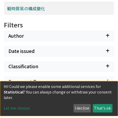
戰時貿易の構成變化
Filters
Author
Date issued
Classification
Document Type
Hi! Could we please enable some additional services for
Statistical
? You can always change or withdraw your consent
Has files
later.
Let me choose
I decline
That's ok