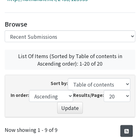
Access Statistics
Library Network
Browse
List Of Items (Sorted by Table of contents in
Ascending order): 1-20 of 20
Sort by:
In order:
Results/Page:
Update
Recent Submissions
Now showing
1 - 9 of 9