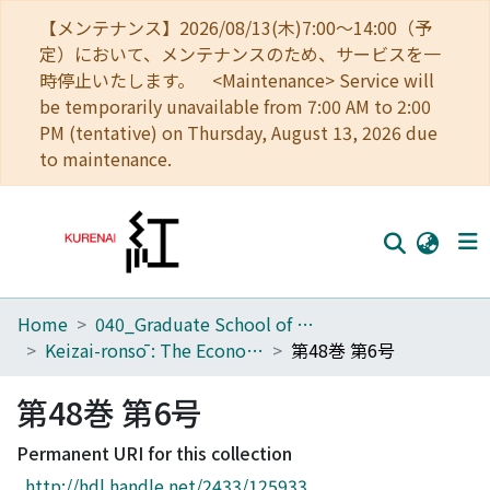
【メンテナンス】2026/08/13(木)7:00～14:00（予
定）において、メンテナンスのため、サービスを一
時停止いたします。 <Maintenance> Service will
be temporarily unavailable from 7:00 AM to 2:00
PM (tentative) on Thursday, August 13, 2026 due
to maintenance.
Home
040_Graduate School of Economics
Home
Keizai-ronsō : The Economic Review
第48巻 第6号
Communities
第48巻 第6号
Browse
Permanent URI for this collection
Download Ranking
http://hdl.handle.net/2433/125933