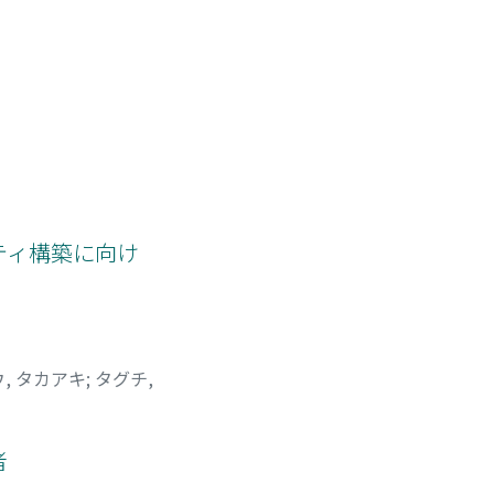
ティ構築に向け
, タカアキ
;
タグチ,
者