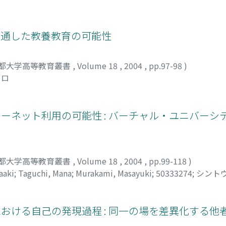
成を通した教養教育の可能性
都大学高等教育叢書
,
Volume 18
,
2004
,
pp.97-98
)
ヒロ
ターネット利用の可能性 : バーチャル・ユニバーシ
都大学高等教育叢書
,
Volume 18
,
2004
,
pp.99-118
)
aaki
;
Taguchi, Mana
;
Murakami, Masayuki
;
50333274
;
シントウ
における自己の発現過程 : 同一の場を差異化する他