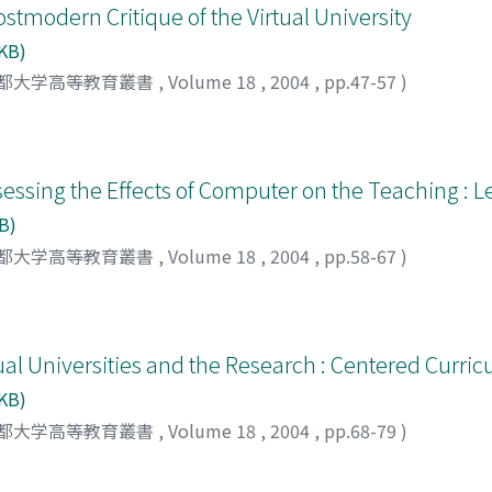
tmodern Critique of the Virtual University
 KB)
都大学高等教育叢書
,
Volume 18
,
2004
,
pp.47-57
)
essing the Effects of Computer on the Teaching : L
B)
都大学高等教育叢書
,
Volume 18
,
2004
,
pp.58-67
)
al Universities and the Research : Centered Curri
 KB)
都大学高等教育叢書
,
Volume 18
,
2004
,
pp.68-79
)