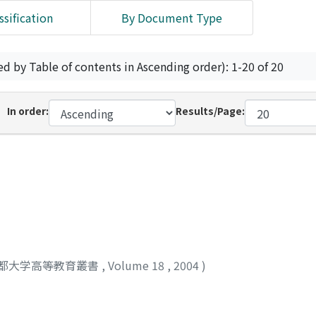
ssification
By Document Type
ed by Table of contents in Ascending order): 1-20 of 20
In order:
Results/Page:
都大学高等教育叢書
,
Volume 18
,
2004
)