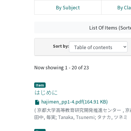
By Subject
By Cla
List Of Items (Sort
Sort by:
Recent Submissions
Now showing
1 - 20 of 23
Item
はじめに
hajimen_pp1-4.pdf(164.91 KB)
(
京都大学高等教育研究開発推進センター
,
京
田中, 毎実
;
Tanaka, Tsunemi
;
タナカ, ツネミ