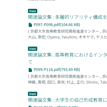
Item
関連論文集 : 多層的リアリティ構
P097-P098.pdf(104.66 KB)
(
京都大学高等教育研究開発推進センター
,
京
大山, 泰宏
;
Oyama, Yasuhiro
;
オオヤマ, ヤス
Item
関連論文集 : 高等教育におけるイン
て
P099-P118.pdf(793.49 KB)
(
京都大学高等教育研究開発推進センター
,
京
神藤, 貴昭
;
田口, 真奈
;
村上, 正行
;
Shinto, Tak
マナ
;
ムラカミ, マサユキ
Item
関連論文集 : 大学生の自己形成教育