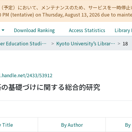
:00（予定）において、メンテナンスのため、サービスを一時停止いたします。 
0 PM (tentative) on Thursday, August 13, 2026 due to maint
e
Download Ranking
Access Statistics
Library
Higher Education Studies Course (Old Center for the Promotion of Excellence in Higher Education)
Kyoto University’s Library of Higher Education Research
18
l.handle.net/2433/53912
築の基礎づけに関する総合的研究
 Title
By Author
By 