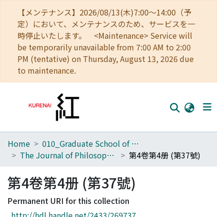
【メンテナンス】2026/08/13(木)7:00～14:00（予
定）において、メンテナンスのため、サービスを一
時停止いたします。 <Maintenance> Service will
be temporarily unavailable from 7:00 AM to 2:00
PM (tentative) on Thursday, August 13, 2026 due
to maintenance.
Home
010_Graduate School of Letters
Home
The Journal of Philosophical Studies
第4卷第4册 (第37號)
Communities
第4卷第4册 (第37號)
Browse
Permanent URI for this collection
Download Ranking
http://hdl.handle.net/2433/269737