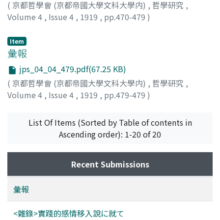
(
京都哲學會 (京都帝國大學文科大學内)
,
哲學研究
,
Volume 4
,
Issue 4
,
1919
,
pp.470-479
)
深田, 武
Item
彙報
jps_04_04_479.pdf(67.25 KB)
(
京都哲學會 (京都帝國大學文科大學内)
,
哲學研究
,
Volume 4
,
Issue 4
,
1919
,
pp.479-479
)
List Of Items (Sorted by Table of contents in
Ascending order): 1-20 of 20
Recent Submissions
彙報
<雜錄>實踐的感情移入說に就て