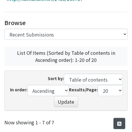
Access Statistics
Library Network
Browse
List Of Items (Sorted by Table of contents in
Ascending order): 1-20 of 20
Sort by:
In order:
Results/Page:
Update
Recent Submissions
Now showing
1 - 7 of 7