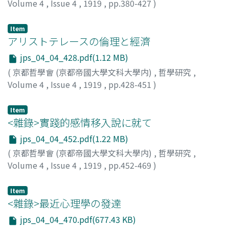
Volume 4
,
Issue 4
,
1919
,
pp.380-427
)
土田, 杏村
Item
アリストテレースの倫理と經濟
jps_04_04_428.pdf(1.12 MB)
(
京都哲學會 (京都帝國大學文科大學内)
,
哲學研究
,
Volume 4
,
Issue 4
,
1919
,
pp.428-451
)
藤井, 健治郞
Item
<雜錄>實踐的感情移入說に就て
jps_04_04_452.pdf(1.22 MB)
(
京都哲學會 (京都帝國大學文科大學内)
,
哲學研究
,
Volume 4
,
Issue 4
,
1919
,
pp.452-469
)
尾生, 光三郞
Item
<雜錄>最近心理學の發達
jps_04_04_470.pdf(677.43 KB)