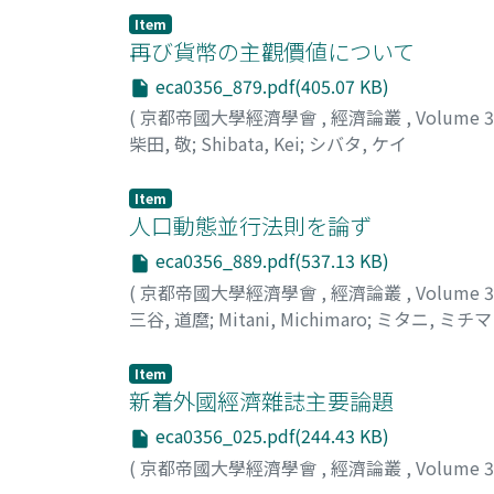
Item
再び貨幣の主觀價値について
eca0356_879.pdf(405.07 KB)
(
京都帝國大學經濟學會
,
經濟論叢
,
Volume 
柴田, 敬
;
Shibata, Kei
;
シバタ, ケイ
Item
人口動態並行法則を論ず
eca0356_889.pdf(537.13 KB)
(
京都帝國大學經濟學會
,
經濟論叢
,
Volume 
三谷, 道麿
;
Mitani, Michimaro
;
ミタニ, ミチ
Item
新着外國經濟雜誌主要論題
eca0356_025.pdf(244.43 KB)
(
京都帝國大學經濟學會
,
經濟論叢
,
Volume 