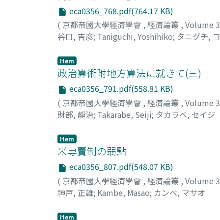
eca0356_768.pdf(764.17 KB)
(
京都帝國大學經濟學會
,
經濟論叢
,
Volume 
谷口, 吉彦
;
Taniguchi, Yoshihiko
;
タニグチ, 
Item
政治算術附地方算法に就きて(三)
eca0356_791.pdf(558.81 KB)
(
京都帝國大學經濟學會
,
經濟論叢
,
Volume 
財部, 靜治
;
Takarabe, Seiji
;
タカラベ, セイジ
Item
米専賣制の弱點
eca0356_807.pdf(548.07 KB)
(
京都帝國大學經濟學會
,
經濟論叢
,
Volume 
神戸, 正雄
;
Kambe, Masao
;
カンベ, マサオ
Item