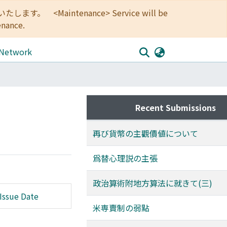
<Maintenance> Service will be
enance.
 Network
Recent Submissions
再び貨幣の主觀價値について
爲替心理説の主張
政治算術附地方算法に就きて(三)
Issue Date
米専賣制の弱點