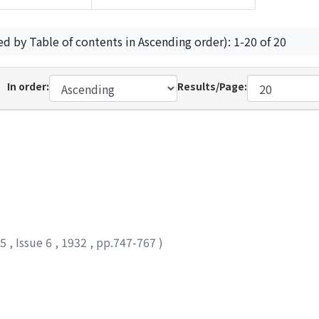
ed by Table of contents in Ascending order): 1-20 of 20
In order:
Results/Page:
35
,
Issue 6
,
1932
,
pp.747-767
)