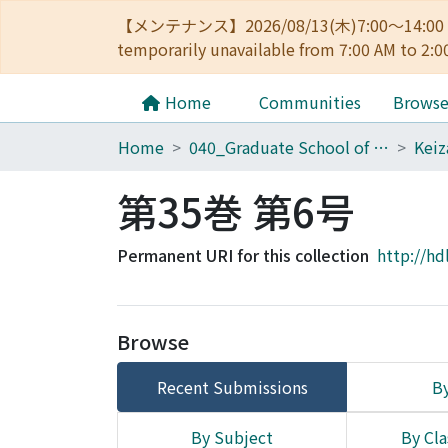
【メンテナンス】2026/08/13(木)7:00～14
temporarily unavailable from 7:00 AM to 2:0
Home
Communities
Brows
Home
040_Graduate School of Economics
第35巻 第6号
Permanent URI for this collection
http://hd
Browse
Recent Submissions
By
By Subject
By Cla