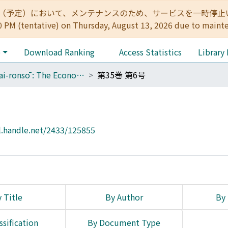
:00（予定）において、メンテナンスのため、サービスを一時停止いたします。 
0 PM (tentative) on Thursday, August 13, 2026 due to maint
e
Download Ranking
Access Statistics
Library
Keizai-ronsō : The Economic Review
第35巻 第6号
l.handle.net/2433/125855
 Title
By Author
By 
ssification
By Document Type