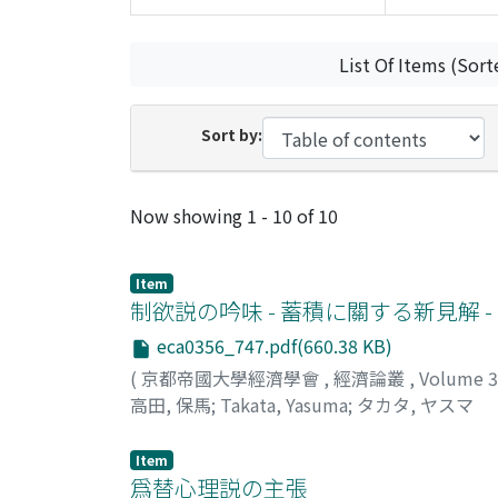
List Of Items (Sort
Sort by:
Recent Submissions
Now showing
1 - 10 of 10
Item
制欲説の吟味 - 蓄積に關する新見解 -
eca0356_747.pdf(660.38 KB)
(
京都帝國大學經濟學會
,
經濟論叢
,
Volume 
高田, 保馬
;
Takata, Yasuma
;
タカタ, ヤスマ
Item
爲替心理説の主張