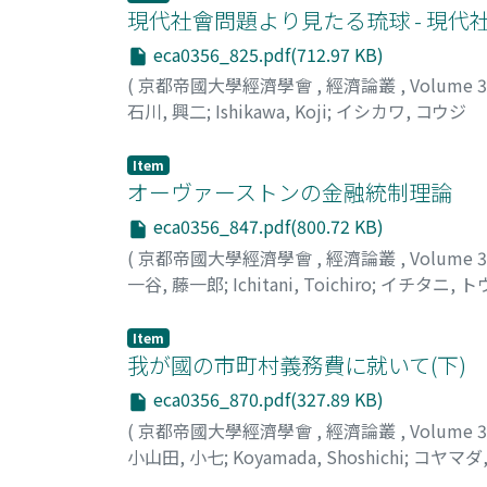
現代社會問題より見たる琉球 - 現代
eca0356_825.pdf(712.97 KB)
(
京都帝國大學經濟學會
,
經濟論叢
,
Volume 
石川, 興二
;
Ishikawa, Koji
;
イシカワ, コウジ
Item
オーヴァーストンの金融統制理論
eca0356_847.pdf(800.72 KB)
(
京都帝國大學經濟學會
,
經濟論叢
,
Volume 
一谷, 藤一郎
;
Ichitani, Toichiro
;
イチタニ, 
Item
我が國の市町村義務費に就いて(下)
eca0356_870.pdf(327.89 KB)
(
京都帝國大學經濟學會
,
經濟論叢
,
Volume 
小山田, 小七
;
Koyamada, Shoshichi
;
コヤマダ