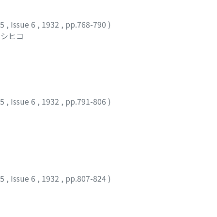
35
,
Issue 6
,
1932
,
pp.768-790
)
ヨシヒコ
35
,
Issue 6
,
1932
,
pp.791-806
)
35
,
Issue 6
,
1932
,
pp.807-824
)