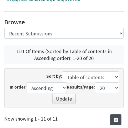
Access Statistics
Library Network
Browse
List Of Items (Sorted by Table of contents in
Ascending order): 1-20 of 20
Sort by:
In order:
Results/Page:
Update
Recent Submissions
Now showing
1 - 11 of 11