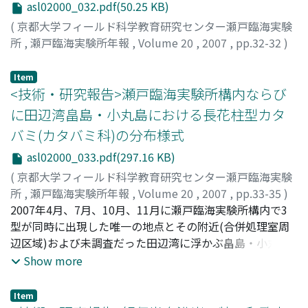
asl02000_032.pdf(50.25 KB)
(
京都大学フィールド科学教育研究センター瀬戸臨海実験
所
,
瀬戸臨海実験所年報
,
Volume 20
,
2007
,
pp.32-32
)
Item
<技術・研究報告>瀬戸臨海実験所構内ならび
に田辺湾畠島・小丸島における長花柱型カタ
バミ(カタバミ科)の分布様式
asl02000_033.pdf(297.16 KB)
(
京都大学フィールド科学教育研究センター瀬戸臨海実験
所
,
瀬戸臨海実験所年報
,
Volume 20
,
2007
,
pp.33-35
)
久保田, 信
2007年4月、7月、10月、11月に瀬戸臨海実験所構内で3
;
梅本, 信也
;
Kubota, Shin
;
Umemoto, Shinya
型が同時に出現した唯一の地点とその附近(合併処理室周
辺区域)および未調査だった田辺湾に浮かぶ畠島・小丸島
実験地で、それぞれ計679個と167個のカタバミの花柱型
Show more
の頻度調査を実施した。その結果、構内でも畠島でも3型
のカタバミの花が区別された。構内では2006年以降、変
Item