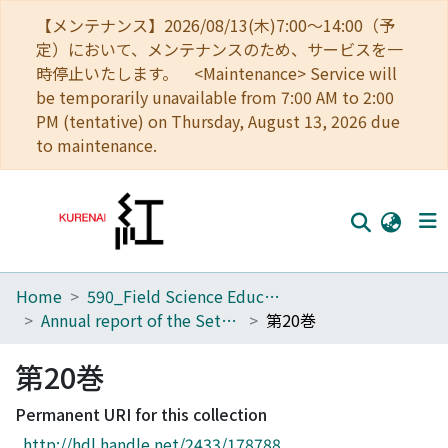
【メンテナンス】2026/08/13(木)7:00～14:00（予
定）において、メンテナンスのため、サービスを一
時停止いたします。 <Maintenance> Service will
be temporarily unavailable from 7:00 AM to 2:00
PM (tentative) on Thursday, August 13, 2026 due
to maintenance.
Home
590_Field Science Education and Research Center
Home
Annual report of the Seto Marine Biological Laboratory
第20巻
Communities
第20巻
Browse
Permanent URI for this collection
Download Ranking
http://hdl.handle.net/2433/178788