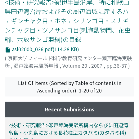
わった型である雌蕊が雄蕊より明確に上方に位置する長花
<技術・研究報告>紀伊半島沿岸、特に和歌山
柱型が高頻度(71%)で出現した。これに対し、畠島・小丸
県田辺湾沿岸およびその周辺海域に産するハ
島実験地では、構内の結果とは逆に、一般型である中花柱
ナギンチャク目・ホネナシサンゴ目・スナギ
型が標高1-2mの限られた区域に高頻度(73%)で出現し
ンチャク目・ツノサンゴ目(刺胞動物門、花虫
た。
綱、六放サンゴ亜綱)の目録
asl02000_036.pdf(114.28 KB)
(
京都大学フィールド科学教育研究センター瀬戸臨海実験
所
,
瀬戸臨海実験所年報
,
Volume 20
,
2007
,
pp.36-37
)
久保田, 信
;
深見, 裕伸
;
内田, 絋臣
;
Kubota, Shin
;
Fukami,
Hironobu
;
Uchida, Hiroomi
List Of Items (Sorted by Table of contents in
Ascending order): 1-20 of 20
Recent Submissions
<技術・研究報告>瀬戸臨海実験所構内ならびに田辺湾
畠島・小丸島における長花柱型カタバミ(カタバミ科)