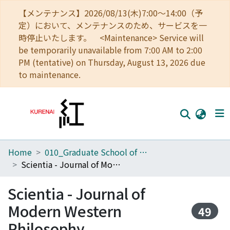
【メンテナンス】2026/08/13(木)7:00～14:00（予
定）において、メンテナンスのため、サービスを一
時停止いたします。 <Maintenance> Service will
be temporarily unavailable from 7:00 AM to 2:00
PM (tentative) on Thursday, August 13, 2026 due
to maintenance.
Home
010_Graduate School of Letters
Home
Scientia - Journal of Modern Western Philosophy
Communities
Scientia - Journal of
Browse
Modern Western
49
Download Ranking
Philosophy