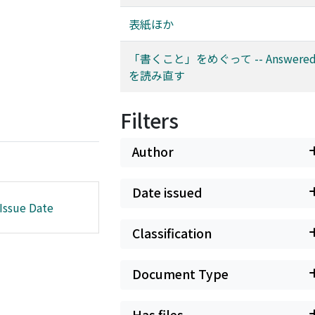
表紙ほか
「書くこと」をめぐって -- Answered P
を読み直す
Filters
Author
Date issued
Issue Date
Classification
Document Type
Has files