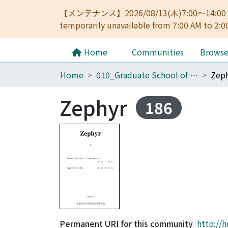
【メンテナンス】2026/08/13(木)7:00～14
temporarily unavailable from 7:00 AM to 2:0
Home
Communities
Brows
Home
010_Graduate School of Letters
Zep
Zephyr
186
Permanent URI for this community
http://