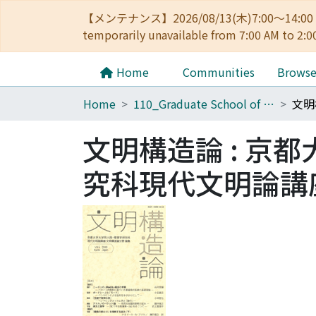
【メンテナンス】2026/08/13(木)7:00～14
temporarily unavailable from 7:00 AM to 2:0
Home
Communities
Brows
Home
110_Graduate School of Human and Environmental Studies
文明構造論 : 京
究科現代文明論講