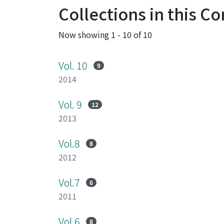
Collections in this 
Now showing
1 - 10 of 10
Vol. 10
9
2014
Vol. 9
12
2013
Vol.8
8
2012
Vol.7
6
2011
Vol.6
8