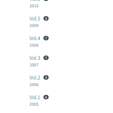
2010
Vol.5
8
2009
Vol.4
7
2008
Vol.3
7
2007
Vol.2
5
2006
Vol.1
6
2005