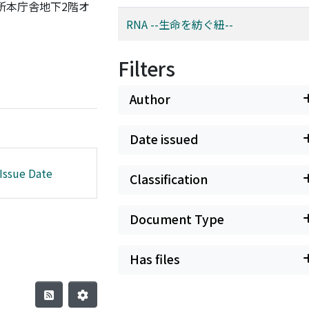
所本庁舎地下2階オ
RNA --生命を紡ぐ紐--
Filters
Author
Date issued
Issue Date
Classification
Document Type
Has files