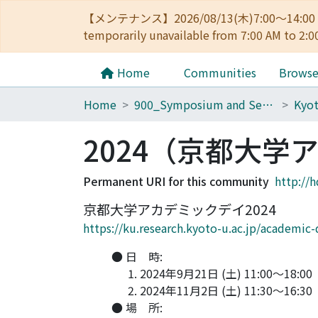
【メンテナンス】2026/08/13(木)7:00～14
temporarily unavailable from 7:00 AM to 2:0
Home
Communities
Brows
Home
900_Symposium and Seminar in Kyoto University
2024（京都大学
Permanent URI for this community
http://
京都大学アカデミックデイ2024
https://ku.research.kyoto-u.ac.jp/academic
● 日 時:
2024年9月21日 (土) 11:00〜18:00
2024年11月2日 (土) 11:30〜16:30
● 場 所: