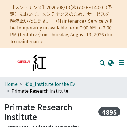
【メンテナンス】2026/08/13(木)7:00～14:00（予
定）において、メンテナンスのため、サービスを一
時停止いたします。 <Maintenance> Service will
be temporarily unavailable from 7:00 AM to 2:00
PM (tentative) on Thursday, August 13, 2026 due
to maintenance.
Home
450_Institute for the Evolutionary Origins of Human Behavior
Home
Primate Research Institute
Communities
Primate Research
Browse
4895
Institute
Download Ranking