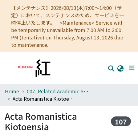
【メンテナンス】2026/08/13(木)7:00～14:00（予
定）において、メンテナンスのため、サービスを一
時停止いたします。 <Maintenance> Service will
be temporarily unavailable from 7:00 AM to 2:00
PM (tentative) on Thursday, August 13, 2026 due
to maintenance.
Home
007_Related Academic Societies
Home
Acta Romanistica Kiotoensia
Communities
Acta Romanistica
Browse
107
Kiotoensia
Download Ranking