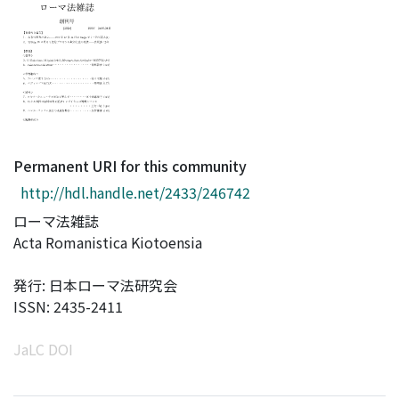
Access Statistics
Library Network
Permanent URI for this community
http://hdl.handle.net/2433/246742
ローマ法雑誌
Acta Romanistica Kiotoensia
発行: 日本ローマ法研究会
ISSN: 2435-2411
JaLC DOI