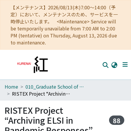
【メンテナンス】2026/08/13(木)7:00～14:00（予
定）において、メンテナンスのため、サービスを一
時停止いたします。 <Maintenance> Service will
be temporarily unavailable from 7:00 AM to 2:00
PM (tentative) on Thursday, August 13, 2026 due
to maintenance.
Home
010_Graduate School of Letters
Home
RISTEX Project “Archiving ELSI in Pandemic Responses”
Communities
RISTEX Project
Browse
“Archiving ELSI in
88
Download Ranking
Pandemic Responses”