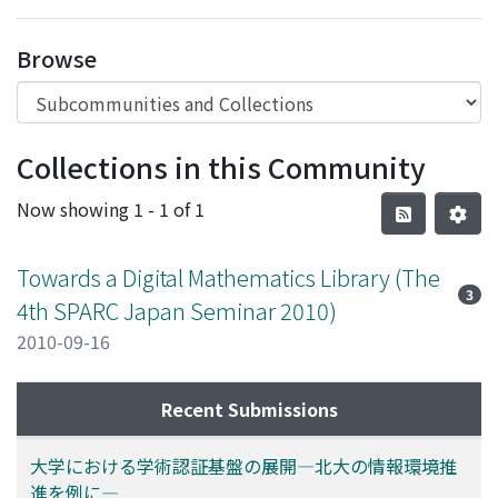
Access Statistics
Browse
Library Network
Collections in this Community
Now showing
1 - 1 of 1
Towards a Digital Mathematics Library (The
3
4th SPARC Japan Seminar 2010)
2010-09-16
Recent Submissions
大学における学術認証基盤の展開―北大の情報環境推
進を例に―