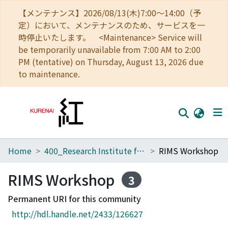
【メンテナンス】2026/08/13(木)7:00～14:00（予
定）において、メンテナンスのため、サービスを一
時停止いたします。 <Maintenance> Service will
be temporarily unavailable from 7:00 AM to 2:00
PM (tentative) on Thursday, August 13, 2026 due
to maintenance.
Home
400_Research Institute for Mathematical Sciences
RIMS Workshop
Home
Communities
RIMS Workshop
3
Browse
Permanent URI for this community
http://hdl.handle.net/2433/126627
Download Ranking