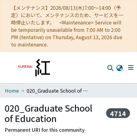
【メンテナンス】2026/08/13(木)7:00～14:00（予
定）において、メンテナンスのため、サービスを一
時停止いたします。 <Maintenance> Service will
be temporarily unavailable from 7:00 AM to 2:00
PM (tentative) on Thursday, August 13, 2026 due
to maintenance.
Home
020_Graduate School of Education
Home
Communities
020_Graduate School
4714
of Education
Browse
Download Ranking
Permanent URI for this community