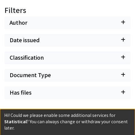
Filters
Author
Date issued
Classification
Document Type
Has files
Hi! Could we please enable some additional services for
Statistical
? You can always change or withdraw your consent
Powered by DSpace and JAIRO Crawler-List
later.
All items in KURENAI are protected by original copyright,