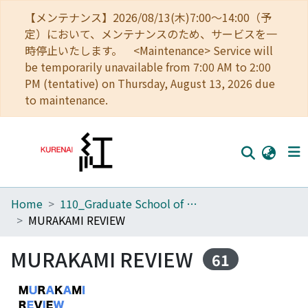
【メンテナンス】2026/08/13(木)7:00～14:00（予
定）において、メンテナンスのため、サービスを一
時停止いたします。 <Maintenance> Service will
be temporarily unavailable from 7:00 AM to 2:00
PM (tentative) on Thursday, August 13, 2026 due
to maintenance.
Home
110_Graduate School of Human and Environmental Studies
Home
MURAKAMI REVIEW
Communities
MURAKAMI REVIEW
61
Browse
Download Ranking