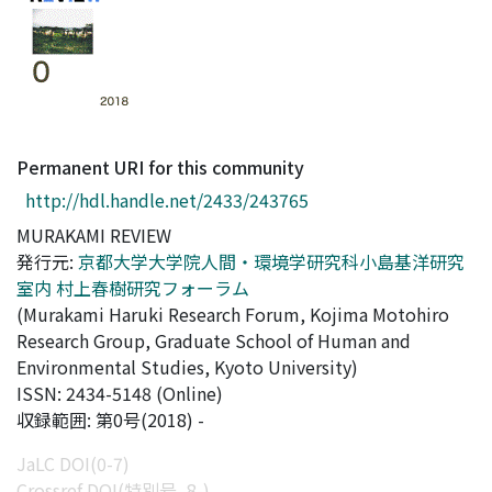
Access Statistics
Library Network
Permanent URI for this community
http://hdl.handle.net/2433/243765
MURAKAMI REVIEW
発行元:
京都大学大学院人間・環境学研究科小島基洋研究
室内 村上春樹研究フォーラム
(Murakami Haruki Research Forum, Kojima Motohiro
Research Group, Graduate School of Human and
Environmental Studies, Kyoto University)
ISSN: 2434-5148 (Online)
収録範囲: 第0号(2018) -
JaLC DOI(0-7)
Crossref DOI(特別号, 8-)