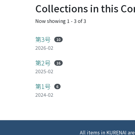
Collections in this 
Now showing
1 - 3 of 3
第3号
10
2026-02
第2号
16
2025-02
第1号
6
2024-02
All items in KURENAI are