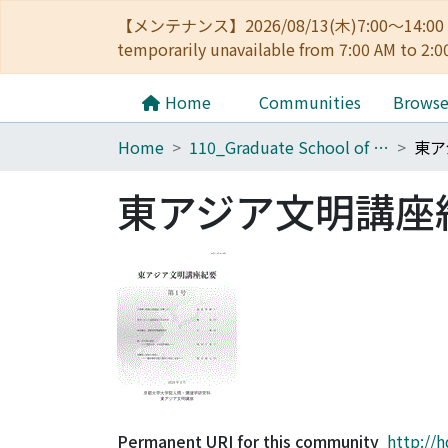
【メンテナンス】2026/08/13(木)7:00～14
temporarily unavailable from 7:00 AM to 2:0
Home
Communities
Brows
Home
110_Graduate School of Human and Environmental Studies
東ア
東アジア文明講座
Permanent URI for this community
http://