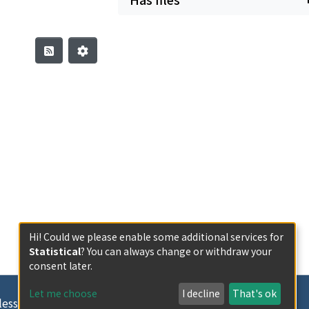
Hi! Could we please enable some additional services for
Statistical
? You can always change or withdraw your
consent later.
Let me choose
I decline
That's ok
less otherwise indicated.