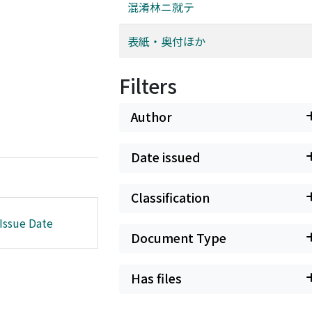
混淆林ニ就テ
表紙・奥付ほか
Filters
Author
Date issued
Classification
Issue Date
Document Type
Has files