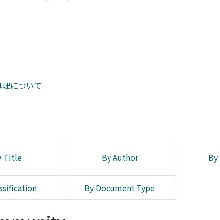
処理について
 Title
By Author
By 
ssification
By Document Type