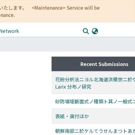
<Maintenance> Service will be
enance.
 Network
Recent Submissions
花粉分析法ニヨル北海道洪積世ニ於
Larix 分布ノ硏究
砂防堰堤斷面式ノ種類ト其ノー般式
表紙・奥付ほか
朝鮮南部ニ於ケルてうせんまつトあ