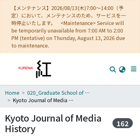
【メンテナンス】2026/08/13(木)7:00～14:00（予
定）において、メンテナンスのため、サービスを一
時停止いたします。 <Maintenance> Service will
be temporarily unavailable from 7:00 AM to 2:00
PM (tentative) on Thursday, August 13, 2026 due
to maintenance.
Home
020_Graduate School of Education
Home
Kyoto Journal of Media History
Communities
Kyoto Journal of Media
Browse
162
History
Download Ranking