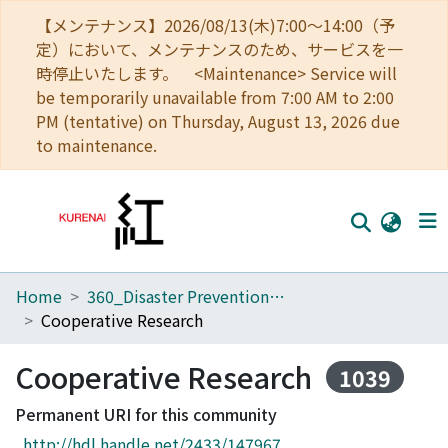
【メンテナンス】2026/08/13(木)7:00～14:00（予
定）において、メンテナンスのため、サービスを一
時停止いたします。 <Maintenance> Service will
be temporarily unavailable from 7:00 AM to 2:00
PM (tentative) on Thursday, August 13, 2026 due
to maintenance.
Home
360_Disaster Prevention Research Institute
Home
Cooperative Research
Communities
Cooperative Research
1039
Browse
Permanent URI for this community
Download Ranking
http://hdl.handle.net/2433/147967