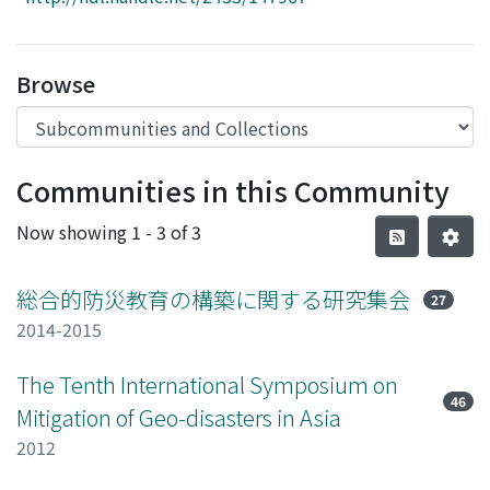
Access Statistics
Library Network
Browse
Communities in this Community
Now showing
1 - 3 of 3
総合的防災教育の構築に関する研究集会
27
2014-2015
The Tenth International Symposium on
46
Mitigation of Geo-disasters in Asia
2012