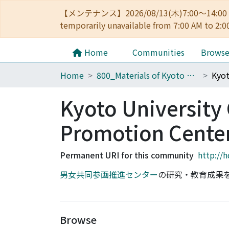
【メンテナンス】2026/08/13(木)7:00～14
temporarily unavailable from 7:00 AM to 2:0
Home
Communities
Brows
Home
800_Materials of Kyoto University
Kyoto University
Promotion Cente
Permanent URI for this community
http://
男女共同参画推進センター
の研究・教育成果
Browse