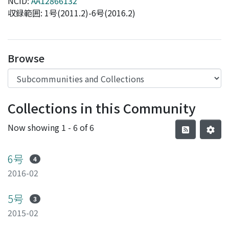
NCID:
AA12866132
収録範囲: 1号(2011.2)-6号(2016.2)
Browse
Collections in this Community
Now showing
1 - 6 of 6
6号
4
2016-02
5号
3
2015-02