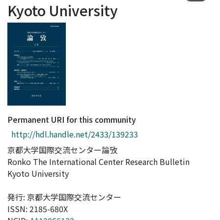
Kyoto University
Access Statistics
Library Network
Permanent URI for this community
http://hdl.handle.net/2433/139233
京都大学国際交流センター論攷
Ronko The International Center Research Bulletin
Kyoto University
発行: 京都大学国際交流センター
ISSN: 2185-680X