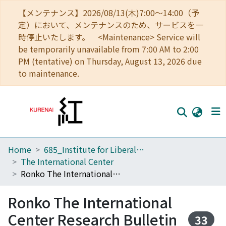
【メンテナンス】2026/08/13(木)7:00～14:00（予
定）において、メンテナンスのため、サービスを一
時停止いたします。 <Maintenance> Service will
be temporarily unavailable from 7:00 AM to 2:00
PM (tentative) on Thursday, August 13, 2026 due
to maintenance.
Home
685_Institute for Liberal Arts and Sciences
Home
The International Center
Communities
Ronko The International Center Research Bulletin Kyoto University
Browse
Ronko The International
Download Ranking
Center Research Bulletin
33