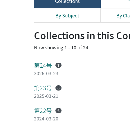
Collections
By Subject
By Cla
Collections in this 
Now showing
1 - 10 of 24
第24号
7
2026-03-23
第23号
6
2025-03-21
第22号
6
2024-03-20