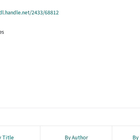
hdl.handle.net/2433/68812
es
 Title
By Author
By 