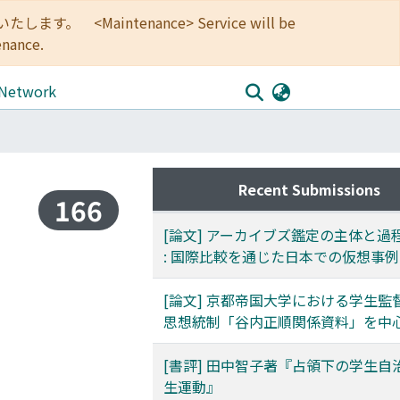
<Maintenance> Service will be
enance.
 Network
Recent Submissions
166
[論文] アーカイブズ鑑定の主体と過
: 国際比較を通じた日本での仮想事
[論文] 京都帝国大学における学生監
思想統制「谷内正順関係資料」を中
[書評] 田中智子著『占領下の学生自
生運動』